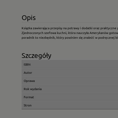
Opis
Książka zawierająca przepisy na potrawy i dodatki oraz praktyczne 
Zjednoczonych szefowa kuchni, która nauczyła Amerykanów gotować i 
poradnik to niezbędnik, który powinien się znaleźć w podręcznej b
Szczegóły
ISBN
Autor
Oprawa
Rok wydania
Format
Stron