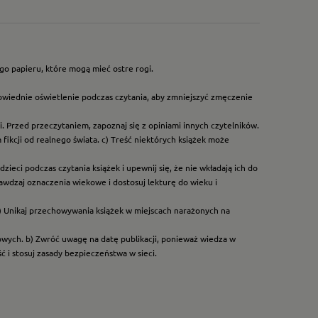
go papieru, które mogą mieć ostre rogi.
owiednie oświetlenie podczas czytania, aby zmniejszyć zmęczenie
. Przed przeczytaniem, zapoznaj się z opiniami innych czytelników.
ikcji od realnego świata. c) Treść niektórych książek może
ieci podczas czytania książek i upewnij się, że nie wkładają ich do
rawdzaj oznaczenia wiekowe i dostosuj lekturę do wieku i
) Unikaj przechowywania książek w miejscach narażonych na
dowych. b) Zwróć uwagę na datę publikacji, ponieważ wiedza w
 i stosuj zasady bezpieczeństwa w sieci.