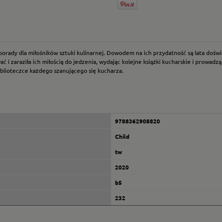
porady dla miłośników sztuki kulinarnej. Dowodem na ich przydatność są lata doświ
zaraziła ich miłością do jedzenia, wydając kolejne książki kucharskie i prowadząc
iblioteczce każdego szanującego się kucharza.
9788362908820
Child
tw
2020
b5
232