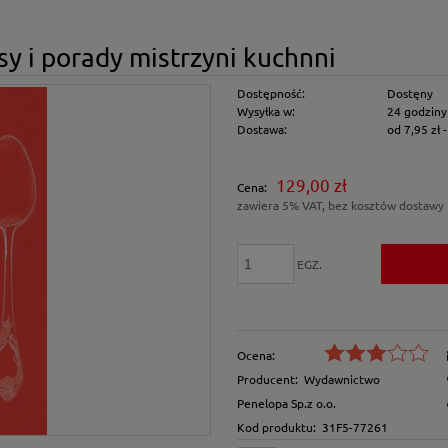
sy i porady mistrzyni kuchnni
Dostępność:
Dostęny
Wysyłka w:
24 godziny
Dostawa:
od 7,95 zł
Cena nie zawiera e
129,00 zł
Cena:
płatności
zawiera 5% VAT, bez kosztów dostawy
EGZ.
Ocena:
Producent:
Wydawnictwo
Penelopa Sp.z o.o.
Kod produktu:
31F5-77261