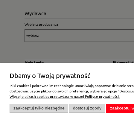
Wydawca
Wybierz producenta
Moje konto
Płatności i 
Twoje zamówienia
Sposoby i kos
Dbamy o Twoją prywatność
Ustawienia konta
Wysyłka za G
Pliki cookies i pokrewne im technologie umożliwiają poprawne działanie st
Przechowalnia
Płatność
dostosować użycie plików do swoich preferencji, wybierając opcję "Dostosuj
Więcej o plikach cookies przeczytasz w naszej Polityce prywatności.
zaakceptuj tylko niezbędne
dostosuj zgody
zaakceptuj w