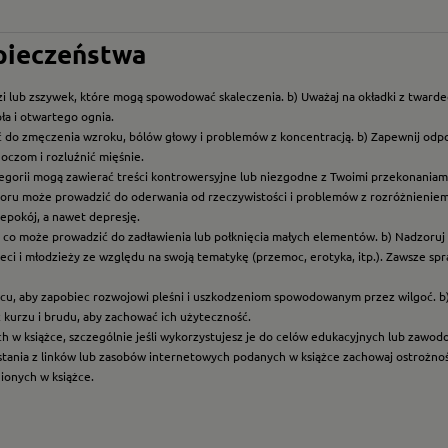
zpieczeństwa
i lub zszywek, które mogą spowodować skaleczenia. b) Uważaj na okładki z twarde
ła i otwartego ognia.
ć do zmęczenia wzroku, bólów głowy i problemów z koncentracją. b) Zapewnij odp
oczom i rozluźnić mięśnie.
ategorii mogą zawierać treści kontrowersyjne lub niezgodne z Twoimi przekonaniami
roru może prowadzić do oderwania od rzeczywistości i problemów z rozróżnieniem f
epokój, a nawet depresję.
t, co może prowadzić do zadławienia lub połknięcia małych elementów. b) Nadzoruj dz
eci i młodzieży ze względu na swoją tematykę (przemoc, erotyka, itp.). Zawsze sp
scu, aby zapobiec rozwojowi pleśni i uszkodzeniom spowodowanym przez wilgoć. b
z kurzu i brudu, aby zachować ich użyteczność.
ych w książce, szczególnie jeśli wykorzystujesz je do celów edukacyjnych lub zawo
ystania z linków lub zasobów internetowych podanych w książce zachowaj ostrożność
nionych w książce.