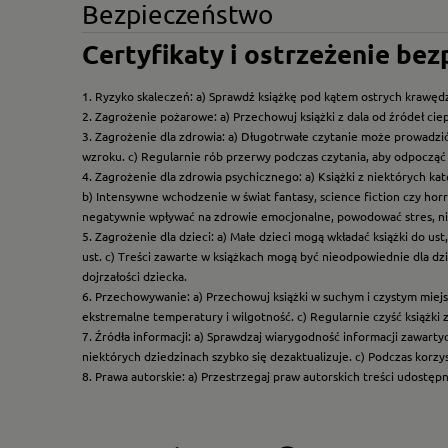
Bezpieczeństwo
Certyfikaty i ostrzeżenie be
1. Ryzyko skaleczeń: a) Sprawdź książkę pod kątem ostrych krawędz
2. Zagrożenie pożarowe: a) Przechowuj książki z dala od źródeł ciep
3. Zagrożenie dla zdrowia: a) Długotrwałe czytanie może prowadzi
wzroku. c) Regularnie rób przerwy podczas czytania, aby odpocząć 
4. Zagrożenie dla zdrowia psychicznego: a) Książki z niektórych k
b) Intensywne wchodzenie w świat fantasy, science fiction czy hor
negatywnie wpływać na zdrowie emocjonalne, powodować stres, ni
5. Zagrożenie dla dzieci: a) Małe dzieci mogą wkładać książki do us
ust. c) Treści zawarte w książkach mogą być nieodpowiednie dla dzi
dojrzałości dziecka.
6. Przechowywanie: a) Przechowuj książki w suchym i czystym miej
ekstremalne temperatury i wilgotność. c) Regularnie czyść książki 
7. Źródła informacji: a) Sprawdzaj wiarygodność informacji zawart
niektórych dziedzinach szybko się dezaktualizuje. c) Podczas korz
8. Prawa autorskie: a) Przestrzegaj praw autorskich treści udostęp