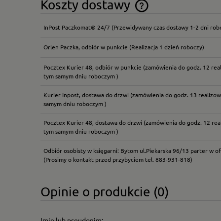
Koszty dostawy
InPost Paczkomat® 24/7
(Przewidywany czas dostawy 1-2 dni rob
Cena nie zawiera ewentual
płatności
Orlen Paczka, odbiór w punkcie
(Realizacja 1 dzień roboczy)
Pocztex Kurier 48, odbiór w punkcie
(zamówienia do godz. 12 rea
tym samym dniu roboczym )
Kurier Inpost, dostawa do drzwi
(zamówienia do godz. 13 realizow
samym dniu roboczym )
Pocztex Kurier 48, dostawa do drzwi
(zamówienia do godz. 12 rea
tym samym dniu roboczym )
Odbiór osobisty w księgarni: Bytom ul.Piekarska 96/13 parter w of
(Prosimy o kontakt przed przybyciem tel. 883-931-818)
Opinie o produkcie (0)
Imię lub pseudonim: