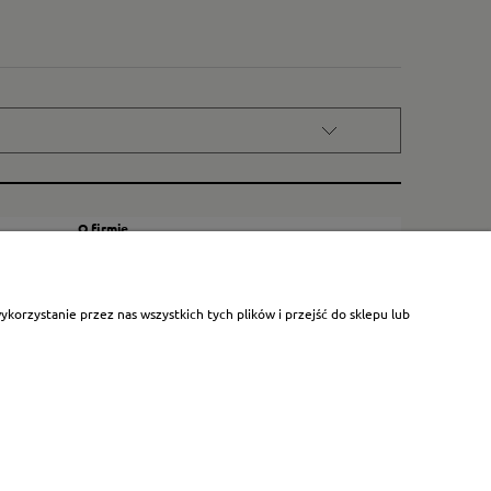
O firmie
Kontakt
Certyfikat dla małych księgarni
orzystanie przez nas wszystkich tych plików i przejść do sklepu lub
Blog
O nas