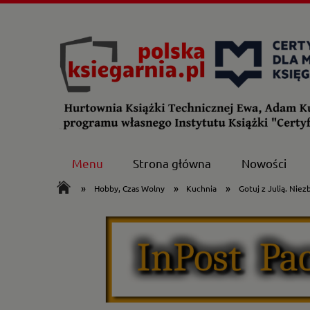
Menu
Strona główna
Nowości
»
»
»
Hobby, Czas Wolny
Kuchnia
Gotuj z Julią. Nie