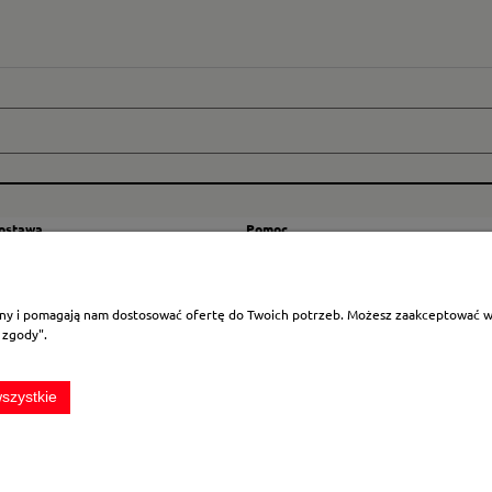
dostawa
Pomoc
zty wysyłki
Regulamin
ranicę
Mapa strony
rony i pomagają nam dostosować ofertę do Twoich potrzeb. Możesz zaakceptować wyk
Polityka cookies
 zgody".
Ustawienia plików cookies
Odstąpienie od umowy
szystkie