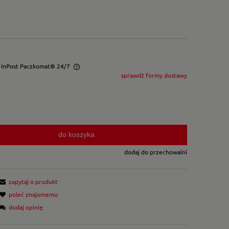
- InPost Paczkomat® 24/7
sprawdź formy dostawy
wentualnych kosztów
do koszyka
dodaj do przechowalni
zapytaj o produkt
poleć znajomemu
dodaj opinię