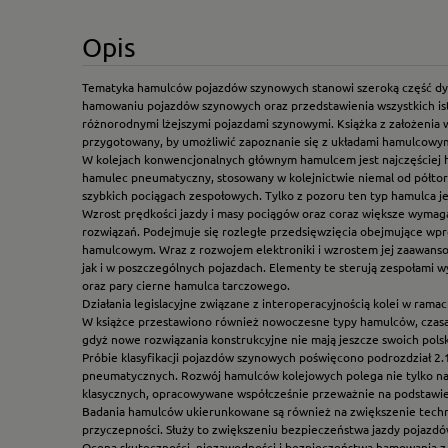
Opis
Tematyka hamulców pojazdów szynowych stanowi szeroką część dyscy
hamowaniu pojazdów szynowych oraz przedstawienia wszystkich ist
różnorodnymi lżejszymi pojazdami szynowymi. Książka z założenia w
przygotowany, by umożliwić zapoznanie się z układami hamulcowym
W kolejach konwencjonalnych głównym hamulcem jest najczęściej h
hamulec pneumatyczny, stosowany w kolejnictwie niemal od półtora
szybkich pociągach zespołowych. Tylko z pozoru ten typ hamulca j
Wzrost prędkości jazdy i masy pociągów oraz coraz większe wyma
rozwiązań. Podejmuje się rozległe przedsięwzięcia obejmujące 
hamulcowym. Wraz z rozwojem elektroniki i wzrostem jej zaawan
jak i w poszczególnych pojazdach. Elementy te sterują zespołami
oraz pary cierne hamulca tarczowego.
Działania legislacyjne związane z interoperacyjnością kolei w ra
W książce przestawiono również nowoczesne typy hamulców, czasam
gdyż nowe rozwiązania konstrukcyjne nie mają jeszcze swoich pols
Próbie klasyfikacji pojazdów szynowych poświęcono podrozdział 2
pneumatycznych. Rozwój hamulców kolejowych polega nie tylko na 
klasycznych, opracowywane współcześnie przeważnie na podstawie
Badania hamulców ukierunkowane są również na zwiększenie techni
przyczepności. Służy to zwiększeniu bezpieczeństwa jazdy pojazdów
Ocena skuteczności, niezawodności i bezpieczeństwa hamowania 