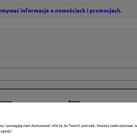
rzymywać informacje o nowościach i promocjach.
dostawa
Pomoc
zty wysyłki
Regulamin
ranicę
Mapa strony
rony i pomagają nam dostosować ofertę do Twoich potrzeb. Możesz zaakceptować wyk
Polityka cookies
 zgody".
Ustawienia plików cookies