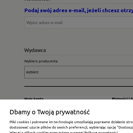
Podaj swój adres e-mail, jeżeli chcesz ot
Wydawca
Wybierz producenta
Moje konto
Płatności i 
Twoje zamówienia
Sposoby i kos
Dbamy o Twoją prywatność
Ustawienia konta
Wysyłka za G
Pliki cookies i pokrewne im technologie umożliwiają poprawne działanie st
Przechowalnia
Płatność
dostosować użycie plików do swoich preferencji, wybierając opcję "Dostosuj
Więcej o plikach cookies przeczytasz w naszej Polityce prywatności.