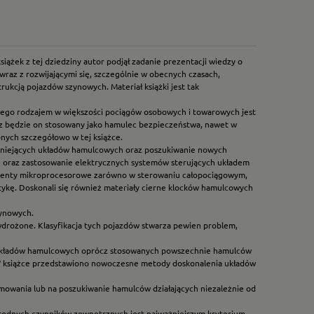
ążek z tej dziedziny autor podjął zadanie prezentacji wiedzy o
az z rozwijającymi się, szczególnie w obecnych czasach,
ukcją pojazdów szynowych. Materiał książki jest tak
 jego rodzajem w większości pociągów osobowych i towarowych jest
raz będzie on stosowany jako hamulec bezpieczeństwa, nawet w
nych szczegółowo w tej książce.
stniejących układów hamulcowych oraz poszukiwanie nowych
 oraz zastosowanie elektrycznych systemów sterujących układem
ementy mikroprocesorowe zarówno w sterowaniu całopociągowym,
ykę. Doskonali się również materiały cierne klocków hamulcowych
zynowych.
wdrożone. Klasyfikacja tych pojazdów stwarza pewien problem,
ia układów hamulcowych oprócz stosowanych powszechnie hamulców
 W książce przedstawiono nowoczesne metody doskonalenia układów
mowania lub na poszukiwanie hamulców działających niezależnie od
odnych czynników zewnętrznych jest najważniejszym kryterium