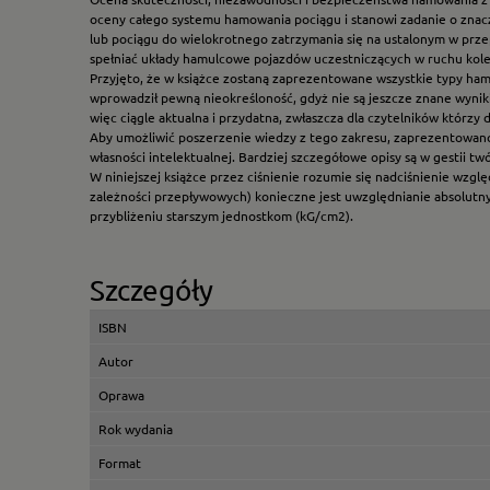
oceny całego systemu hamowania pociągu i stanowi zadanie o znaczn
lub pociągu do wielokrotnego zatrzymania się na ustalonym w prz
spełniać układy hamulcowe pojazdów uczestniczących w ruchu kol
Przyjęto, że w książce zostaną zaprezentowane wszystkie typy h
wprowadził pewną nieokreśloność, gdyż nie są jeszcze znane wyniki
więc ciągle aktualna i przydatna, zwłaszcza dla czytelników którz
Aby umożliwić poszerzenie wiedzy z tego zakresu, zaprezentowano
własności intelektualnej. Bardziej szczegółowe opisy są w gestii t
W niniejszej książce przez ciśnienie rozumie się nadciśnienie wzg
zależności przepływowych) konieczne jest uwzględnianie absolutnyc
przybliżeniu starszym jednostkom (kG/cm2).
Szczegóły
ISBN
Autor
Oprawa
Rok wydania
Format