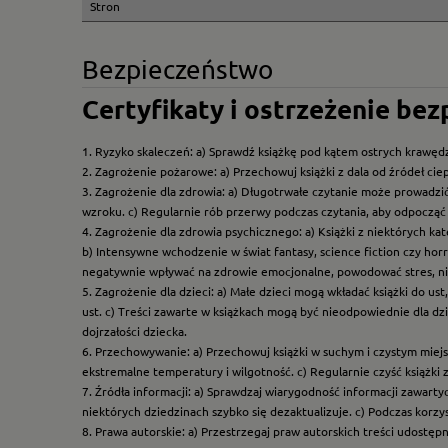
Stron
Bezpieczeństwo
Certyfikaty i ostrzeżenie be
1. Ryzyko skaleczeń: a) Sprawdź książkę pod kątem ostrych krawędz
2. Zagrożenie pożarowe: a) Przechowuj książki z dala od źródeł ciep
3. Zagrożenie dla zdrowia: a) Długotrwałe czytanie może prowadzi
wzroku. c) Regularnie rób przerwy podczas czytania, aby odpocząć 
4. Zagrożenie dla zdrowia psychicznego: a) Książki z niektórych k
b) Intensywne wchodzenie w świat fantasy, science fiction czy hor
negatywnie wpływać na zdrowie emocjonalne, powodować stres, ni
5. Zagrożenie dla dzieci: a) Małe dzieci mogą wkładać książki do us
ust. c) Treści zawarte w książkach mogą być nieodpowiednie dla dzi
dojrzałości dziecka.
6. Przechowywanie: a) Przechowuj książki w suchym i czystym miej
ekstremalne temperatury i wilgotność. c) Regularnie czyść książki 
7. Źródła informacji: a) Sprawdzaj wiarygodność informacji zawart
niektórych dziedzinach szybko się dezaktualizuje. c) Podczas korz
8. Prawa autorskie: a) Przestrzegaj praw autorskich treści udostęp