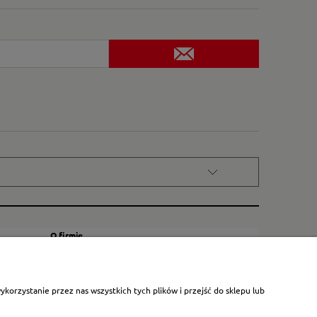
O firmie
Kontakt
Certyfikat dla małych księgarni
orzystanie przez nas wszystkich tych plików i przejść do sklepu lub
Blog
O nas