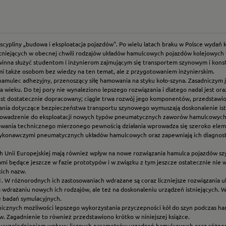
pliny „budowa i eksploatacja pojazdów". Po wielu latach braku w Polsce wydań ksi
niejących w obecnej chwili rodzajów układów hamulcowych pojazdów kolejowych wr
inna służyć studentom i inżynierom zajmującym się transportem szynowym i konstr
i także osobom bez wiedzy na ten temat, ale z przygotowaniem inżynierskim.
amulec adhezyjny, przenoszący siłę hamowania na styku koło-szyna. Zasadniczym
 wieku. Do tej pory nie wynaleziono lepszego rozwiązania i dlatego nadal jest o
est dostatecznie dopracowany; ciągle trwa rozwój jego komponentów, przedstawio
gania dotyczące bezpieczeństwa transportu szynowego wymuszają doskonalenie i
wprowadzenie do eksploatacji nowych typów pneumatycznych zaworów hamulcowych
sowania technicznego mierzonego pewnością działania wprowadza się szeroko el
 wykonawczymi pneumatycznych układów hamulcowych oraz zapewniają ich diagnost
mach Unii Europejskiej mają również wpływ na nowe rozwiązania hamulca pojazdów s
i będące jeszcze w fazie prototypów i w związku z tym jeszcze ostatecznie nie 
kich nazw.
.1. W różnorodnych ich zastosowaniach wdrażane są coraz liczniejsze rozwiązan
wdrażaniu nowych ich rodzajów, ale też na doskonaleniu urządzeń istniejących.
 badań symulacyjnych.
cznych możliwości lepszego wykorzystania przyczepności kół do szyn podczas ha
. Zagadnienie to również przedstawiono krótko w niniejszej książce.
z uwzględnieniem wpływu licznych parametrów urządzeń hamulcowych oraz różnor