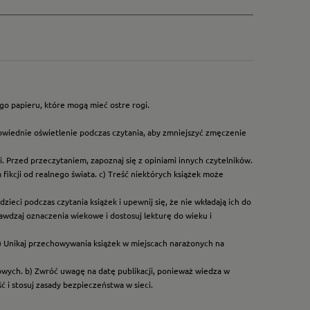
go papieru, które mogą mieć ostre rogi.
owiednie oświetlenie podczas czytania, aby zmniejszyć zmęczenie
. Przed przeczytaniem, zapoznaj się z opiniami innych czytelników.
ikcji od realnego świata. c) Treść niektórych książek może
ieci podczas czytania książek i upewnij się, że nie wkładają ich do
rawdzaj oznaczenia wiekowe i dostosuj lekturę do wieku i
) Unikaj przechowywania książek w miejscach narażonych na
dowych. b) Zwróć uwagę na datę publikacji, ponieważ wiedza w
 i stosuj zasady bezpieczeństwa w sieci.