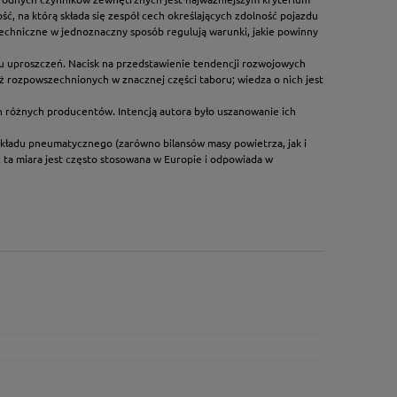
, na którą składa się zespół cech określających zdolność pojazdu
echniczne w jednoznaczny sposób regulują warunki, jakie powinny
u uproszczeń. Nacisk na przedstawienie tendencji rozwojowych
ąż rozpowszechnionych w znacznej części taboru; wiedza o nich jest
 różnych producentów. Intencją autora było uszanowanie ich
h układu pneumatycznego (zarówno bilansów masy powietrza, jak i
 ta miara jest często stosowana w Europie i odpowiada w