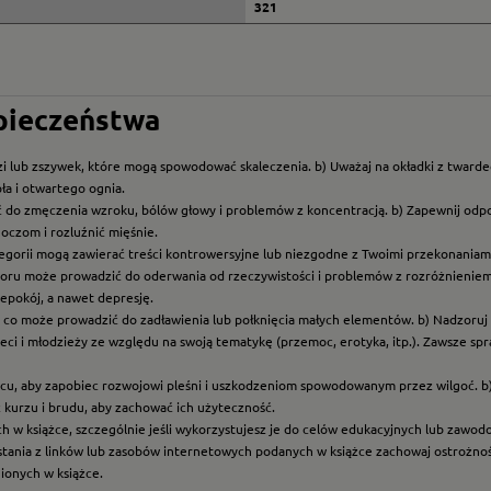
321
zpieczeństwa
i lub zszywek, które mogą spowodować skaleczenia. b) Uważaj na okładki z twarde
ła i otwartego ognia.
ć do zmęczenia wzroku, bólów głowy i problemów z koncentracją. b) Zapewnij odp
oczom i rozluźnić mięśnie.
ategorii mogą zawierać treści kontrowersyjne lub niezgodne z Twoimi przekonaniami
roru może prowadzić do oderwania od rzeczywistości i problemów z rozróżnieniem f
epokój, a nawet depresję.
t, co może prowadzić do zadławienia lub połknięcia małych elementów. b) Nadzoruj dz
eci i młodzieży ze względu na swoją tematykę (przemoc, erotyka, itp.). Zawsze sp
scu, aby zapobiec rozwojowi pleśni i uszkodzeniom spowodowanym przez wilgoć. b
z kurzu i brudu, aby zachować ich użyteczność.
ych w książce, szczególnie jeśli wykorzystujesz je do celów edukacyjnych lub zawo
ystania z linków lub zasobów internetowych podanych w książce zachowaj ostrożność
nionych w książce.