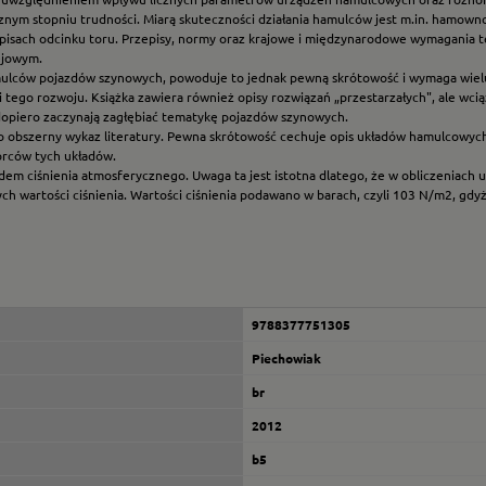
ym stopniu trudności. Miarą skuteczności działania hamulców jest m.in. hamowność
episach odcinku toru. Przepisy, normy oraz krajowe i międzynarodowe wymagania t
ejowym.
amulców pojazdów szynowych, powoduje to jednak pewną skrótowość i wymaga wiel
 tego rozwoju. Książka zawiera również opisy rozwiązań „przestarzałych", ale wci
y dopiero zaczynają zagłębiać tematykę pojazdów szynowych.
 obszerny wykaz literatury. Pewna skrótowość cechuje opis układów hamulcowych
wórców tych układów.
lędem ciśnienia atmosferycznego. Uwaga ta jest istotna dlatego, że w obliczeniac
h wartości ciśnienia. Wartości ciśnienia podawano w barach, czyli 103 N/m2, gdyż
9788377751305
Piechowiak
br
2012
b5