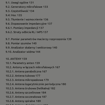
9.1. Uwagi ogólne 131
9.2. Generatory mikrofalowe 133
9.3. Częstotliwość 134
9.4: Moc 135
9.5. Tłumienie i wzmocnienie 136
9.6. Dopasowanie impedancyjne 137
9.6.1. Pomiary impedancji 137
9.6.2. Straty odbicia RL i WFS 137
9.7. Pomiar parametrów macierzy rozproszenia 139
9.8. Pomiar szumów 140
9.9. Analizator skalarny i wektorowy 140
9.10. Analizator widma 144
10. ANTENY 159
10.1. Parametry anten 159
10.2. Anteny w łączach mikrofalowych 167
10.2.1. Antena paraboliczna 167
10.2.2. Antena tubowa 177
10.2.3. Antena mikropaskowa 179
10.2.4. Antena logarytmicznie periodyczna 180
10.2.5. Antena śrubowa (helikalna) 182
10.2.6. Anteny szczelinowe 184
10.2.7. Antena soczewkowa 187
10.2.8. Anteny spiralne 189