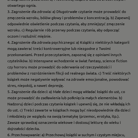
otwartego ognia.
3. Zagrożenie dla zdrowia: a) Długotrwałe czytanie może prowadzić do
zmęczenia wzroku, bólów głowy i problemów z koncentracją. b) Zapewnij
odpowiednie oświetlenie podczas czytania, aby zmniejszyć zmęczenie
wzroku. c) Regularnie rób przerwy podczas czytania, aby odpocząć
oczom i rozluźnić mięśnie.
4. Zagrożenie dla zdrowia psychicznego: a) Książki z niektórych kategorii
mogą zawierać treści kontrowersyjne lub niezgodne z Twoimi
przekonaniami. Przed przeczytaniem, zapoznaj się z opiniami innych
czytelników. b) Intensywne wchodzenie w świat fantasy, science fiction
czy horroru może prowadzić do oderwania od rzeczywistości i
problemów z rozróżnieniem fikcji od realnego świata. c) Treść niektórych
książek może negatywnie wpływać na zdrowie emocjonalne, powodować
stres, niepokój, a nawet depresję.
5. Zagrożenie dla dzieci: a) Małe dzieci mogą wkładać książki do ust, co
może prowadzić do zadławienia lub połknięcia małych elementów. b)
Nadzoruj dzieci podczas czytania książek i upewnij się, że nie wkładają ich
do ust. c) Treści zawarte w książkach mogą być nieodpowiednie dla dzieci
i młodzieży ze względu na swoją tematykę (przemoc, erotyka, itp.).
Zawsze sprawdzaj oznaczenia wiekowe i dostosuj lekturę do wieku i
dojrzałości dziecka.
6. Przechowywanie: a) Przechowuj książki w suchym i czystym miejscu,