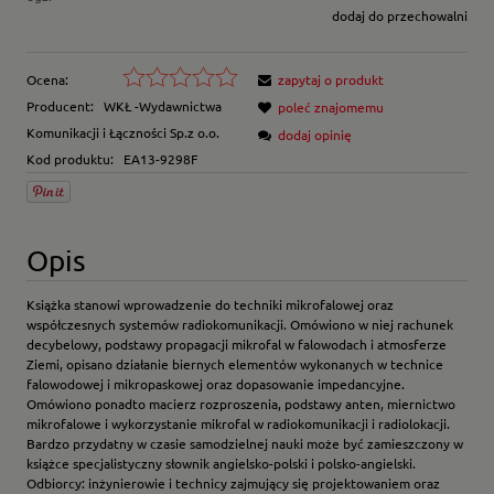
dodaj do przechowalni
Ocena:
zapytaj o produkt
Producent:
WKŁ -Wydawnictwa
poleć znajomemu
Komunikacji i Łączności Sp.z o.o.
dodaj opinię
Kod produktu:
EA13-9298F
Opis
Książka stanowi wprowadzenie do techniki mikrofalowej oraz
współczesnych systemów radiokomunikacji. Omówiono w niej rachunek
decybelowy, podstawy propagacji mikrofal w falowodach i atmosferze
Ziemi, opisano działanie biernych elementów wykonanych w technice
falowodowej i mikropaskowej oraz dopasowanie impedancyjne.
Omówiono ponadto macierz rozproszenia, podstawy anten, miernictwo
mikrofalowe i wykorzystanie mikrofal w radiokomunikacji i radiolokacji.
Bardzo przydatny w czasie samodzielnej nauki może być zamieszczony w
książce specjalistyczny słownik angielsko-polski i polsko-angielski.
Odbiorcy: inżynierowie i technicy zajmujący się projektowaniem oraz