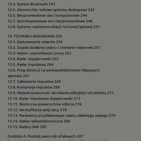
12.4. System Bluetooth 241
12.5. Abonenckie radiowe systemy dostępowe 242
12.6. Bezprzewodowe sieci komputerowe 244
12.7. Szerokopasmowe sieci bezprzewodowe 246
12.8. Systemy radiokomunikacji ruchomej lądowej 251
13. TECHNIKA RADAROWA 256
13.1. Zastosowania radarów 256
13.2. Zasada działania radaru i równanie radarowe 257
13.3. Wybór częstotliwości pracy 261
13.4. Radar dopplerowski 263
13.5. Radar impulsowy 264
13.6. Próg detekcji i prawdopodobieństwo fałszywych
alarmów 267
13.7. Całkowanie impulsów 269
13.8. Kompresja impulsów 269
13.9. Niejednoznaczność określania odległości od obiektu 271
13.10. Radar impulsowo-dopplerowski 273
13.11. Skuteczna powierzchnia odbicia 276
13.12. Identyfikacja swój-obcy 278
13.13. Parametry przykładowego radaru dalekiego zasięgu 279
13.14. Walka radioelektroniczna 280
13.15. Radary SAR 285
Dodatek A. Podział pasm mikrofalowych 287