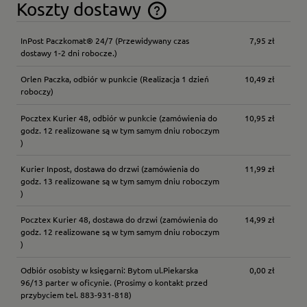
Koszty dostawy
Cena nie zawiera ewentualnych kosztów płatności
InPost Paczkomat® 24/7
(Przewidywany czas
7,95 zł
dostawy 1-2 dni robocze.)
Orlen Paczka, odbiór w punkcie
(Realizacja 1 dzień
10,49 zł
roboczy)
Pocztex Kurier 48, odbiór w punkcie
(zamówienia do
10,95 zł
godz. 12 realizowane są w tym samym dniu roboczym
)
Kurier Inpost, dostawa do drzwi
(zamówienia do
11,99 zł
godz. 13 realizowane są w tym samym dniu roboczym
)
Pocztex Kurier 48, dostawa do drzwi
(zamówienia do
14,99 zł
godz. 12 realizowane są w tym samym dniu roboczym
)
Odbiór osobisty w księgarni: Bytom ul.Piekarska
0,00 zł
96/13 parter w oficynie.
(Prosimy o kontakt przed
przybyciem tel. 883-931-818)