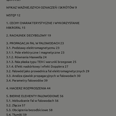
WYKAZ WAŻNIEJSZYCH OZNACZEŃ I SKRÓTÓW 9
WSTĘP 12
1. CECHY CHARAKTERYSTYCZNE I WYKORZYSTANIE
MIKROFAL 15
2. RACHUNEK DECYBELOWY 19
3. PROPAGACJA FAL W FALOWODACH 23
3.1. Podstawy elektromagnetyzmu 23
3.1.1. Pole elektryczne i magnetyczne 23
3.1.2. Równania Maxwella 24
3.1.3. Fala płaska typu TEM i warunki brzegowe 25
3.1.4. Efekt naskórkowy i efekt Dopplera 27
3.2. Falowód jako prowadnica fal elektromagnetycznych 29
3.3. Analiza zjawisk propagacyjnych w falowodach 30
3.4. Parametry falowodów 39
4. MACIERZ ROZPROSZENIA 44
5. BIERNE ELEMENTY FALOWODOWE 56
5.1. Wzbudzanie fal w falowodach 56
5.2. Złącza 57
5.3. Obciążenia bezodbiciowe 58
5.4. Tłumiki 59