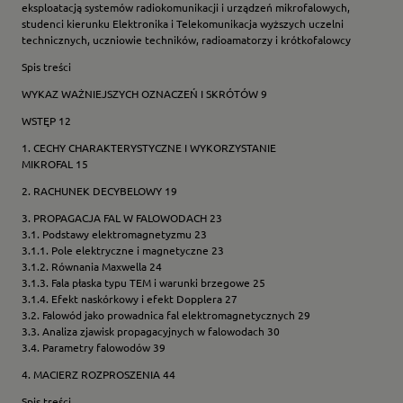
eksploatacją systemów radiokomunikacji i urządzeń mikrofalowych,
studenci kierunku Elektronika i Telekomunikacja wyższych uczelni
technicznych, uczniowie techników, radioamatorzy i krótkofalowcy
Spis treści
WYKAZ WAŻNIEJSZYCH OZNACZEŃ I SKRÓTÓW 9
WSTĘP 12
1. CECHY CHARAKTERYSTYCZNE I WYKORZYSTANIE
MIKROFAL 15
2. RACHUNEK DECYBELOWY 19
3. PROPAGACJA FAL W FALOWODACH 23
3.1. Podstawy elektromagnetyzmu 23
3.1.1. Pole elektryczne i magnetyczne 23
3.1.2. Równania Maxwella 24
3.1.3. Fala płaska typu TEM i warunki brzegowe 25
3.1.4. Efekt naskórkowy i efekt Dopplera 27
3.2. Falowód jako prowadnica fal elektromagnetycznych 29
3.3. Analiza zjawisk propagacyjnych w falowodach 30
3.4. Parametry falowodów 39
4. MACIERZ ROZPROSZENIA 44
Spis treści