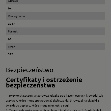
Oprawa
tw
Rok wydania
2017
Format
b5
Stron
352
Bezpieczeństwo
Certyfikaty i ostrzeżenie
bezpieczeństwa
1. Ryzyko skaleczeń: a) Sprawdź książkę pod kątem ostrych krawędzi lub
zszywek, które mogą spowodować skaleczenia. b) Uważaj na okładki z
twardego papieru, które mogą mieć ostre rogi.
2. Zagrożenie pożarowe: a) Przechowuj książki z dala od źródeł ciepła i