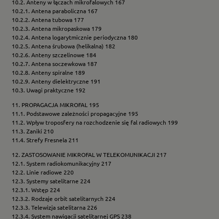
10.2. Anteny w łączach mikrofalowych 167
10.2.1. Antena paraboliczna 167
10.2.2. Antena tubowa 177
10.2.3. Antena mikropaskowa 179
10.2.4. Antena logarytmicznie periodyczna 180
10.2.5. Antena śrubowa (helikalna) 182
10.2.6. Anteny szczelinowe 184
10.2.7. Antena soczewkowa 187
10.2.8. Anteny spiralne 189
10.2.9. Anteny dielektryczne 191
10.3. Uwagi praktyczne 192
11. PROPAGACJA MIKROFAL 195
11.1. Podstawowe zależności propagacyjne 195
11.2. Wpływ troposfery na rozchodzenie się fal radiowych 199
11.3. Zaniki 210
11.4. Strefy Fresnela 211
12. ZASTOSOWANIE MIKROFAL W TELEKOMUNIKACJI 217
12.1. System radiokomunikacyjny 217
12.2. Linie radiowe 220
12.3. Systemy satelitarne 224
12.3.1. Wstęp 224
12.3.2. Rodzaje orbit satelitarnych 224
12.3.3. Telewizja satelitarna 226
12.3.4. System nawigacji satelitarnej GPS 238