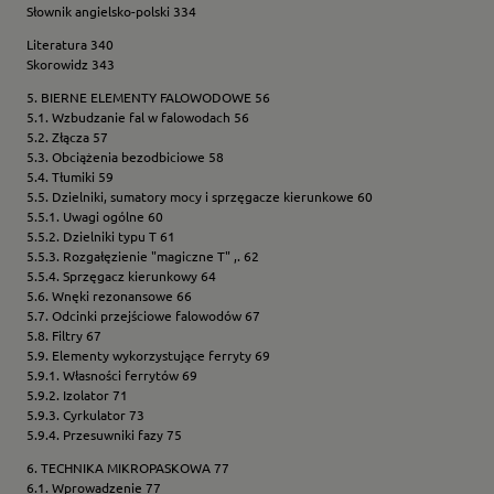
Słownik angielsko-polski 334
Literatura 340
Skorowidz 343
5. BIERNE ELEMENTY FALOWODOWE 56
5.1. Wzbudzanie fal w falowodach 56
5.2. Złącza 57
5.3. Obciążenia bezodbiciowe 58
5.4. Tłumiki 59
5.5. Dzielniki, sumatory mocy i sprzęgacze kierunkowe 60
5.5.1. Uwagi ogólne 60
5.5.2. Dzielniki typu T 61
5.5.3. Rozgałęzienie "magiczne T" ,. 62
5.5.4. Sprzęgacz kierunkowy 64
5.6. Wnęki rezonansowe 66
5.7. Odcinki przejściowe falowodów 67
5.8. Filtry 67
5.9. Elementy wykorzystujące ferryty 69
5.9.1. Własności ferrytów 69
5.9.2. Izolator 71
5.9.3. Cyrkulator 73
5.9.4. Przesuwniki fazy 75
6. TECHNIKA MIKROPASKOWA 77
6.1. Wprowadzenie 77