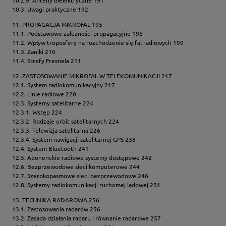
10.2.9. Anteny dielektryczne 191
10.3. Uwagi praktyczne 192
11. PROPAGACJA MIKROFAL 195
11.1. Podstawowe zależności propagacyjne 195
11.2. Wpływ troposfery na rozchodzenie się fal radiowych 199
11.3. Zaniki 210
11.4. Strefy Fresnela 211
12. ZASTOSOWANIE MIKROFAL W TELEKOMUNIKACJI 217
12.1. System radiokomunikacyjny 217
12.2. Linie radiowe 220
12.3. Systemy satelitarne 224
12.3.1. Wstęp 224
12.3.2. Rodzaje orbit satelitarnych 224
12.3.3. Telewizja satelitarna 226
12.3.4. System nawigacji satelitarnej GPS 238
12.4. System Bluetooth 241
12.5. Abonenckie radiowe systemy dostępowe 242
12.6. Bezprzewodowe sieci komputerowe 244
12.7. Szerokopasmowe sieci bezprzewodowe 246
12.8. Systemy radiokomunikacji ruchomej lądowej 251
13. TECHNIKA RADAROWA 256
13.1. Zastosowania radarów 256
13.2. Zasada działania radaru i równanie radarowe 257