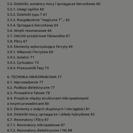
5.5. Dzielniki, sumatory mocy i sprzęgacze kierunkowe 60
5.5.1. Uwagi ogólne 60
5.5.2. Dzielniki typu T 61
5.5.3. Rozgałęzienie "magiczne T" ,. 62
5.5.4. Sprzęgacz kierunkowy 64
5.6. Wnęki rezonansowe 66
5.7. Odcinki przejściowe falowodów 67
5.8. Filtry 67
5.9. Elementy wykorzystujące ferryty 69
5.9.1. Własności ferrytów 69
5.9.2. Izolator 71
5.9.3. Cyrkulator 73
5.9.4. Przesuwniki fazy 75
6. TECHNIKA MIKROPASKOWA 77
6.1. Wprowadzenie 77
6.2. Podłoża dielektryczne 77
6.3. Prowadnice falowe 78
6.4. Przejście między strukturami mikropaskowymi
a innymi prowadnicami 80
6.5. Elementy o stałych skupionych i nieciągłości 81
6.6. Dzielniki mocy, sprzęgacze i układy hybrydowe 83
6.7. Rezonatory i filtry 87
6.7.1. Rezonatory mikropaskowe 87
6.7.2. Rezonatory dielektryczne i YIG 88