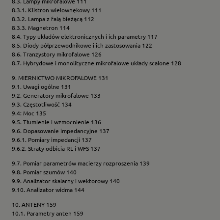
8.3. Lampy mikrofalowe 111
8.3.1. Klistron wielownękowy 111
8.3.2. Lampa z falą bieżącą 112
8.3.3. Magnetron 114
8.4. Typy układów elektronicznych i ich parametry 117
8.5. Diody półprzewodnikowe i ich zastosowania 122
8.6. Tranzystory mikrofalowe 126
8.7. Hybrydowe i monolityczne mikrofalowe układy scalone 128
9. MIERNICTWO MIKROFALOWE 131
9.1. Uwagi ogólne 131
9.2. Generatory mikrofalowe 133
9.3. Częstotliwość 134
9.4: Moc 135
9.5. Tłumienie i wzmocnienie 136
9.6. Dopasowanie impedancyjne 137
9.6.1. Pomiary impedancji 137
9.6.2. Straty odbicia RL i WFS 137
9.7. Pomiar parametrów macierzy rozproszenia 139
9.8. Pomiar szumów 140
9.9. Analizator skalarny i wektorowy 140
9.10. Analizator widma 144
10. ANTENY 159
10.1. Parametry anten 159