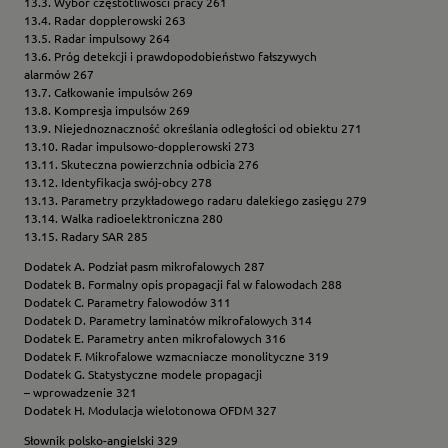
13.3. Wybór częstotliwości pracy 261
13.4. Radar dopplerowski 263
13.5. Radar impulsowy 264
13.6. Próg detekcji i prawdopodobieństwo fałszywych
alarmów 267
13.7. Całkowanie impulsów 269
13.8. Kompresja impulsów 269
13.9. Niejednoznaczność określania odległości od obiektu 271
13.10. Radar impulsowo-dopplerowski 273
13.11. Skuteczna powierzchnia odbicia 276
13.12. Identyfikacja swój-obcy 278
13.13. Parametry przykładowego radaru dalekiego zasięgu 279
13.14. Walka radioelektroniczna 280
13.15. Radary SAR 285
Dodatek A. Podział pasm mikrofalowych 287
Dodatek B. Formalny opis propagacji fal w falowodach 288
Dodatek C. Parametry falowodów 311
Dodatek D. Parametry laminatów mikrofalowych 314
Dodatek E. Parametry anten mikrofalowych 316
Dodatek F. Mikrofalowe wzmacniacze monolityczne 319
Dodatek G. Statystyczne modele propagacji
– wprowadzenie 321
Dodatek H. Modulacja wielotonowa OFDM 327
Słownik polsko-angielski 329