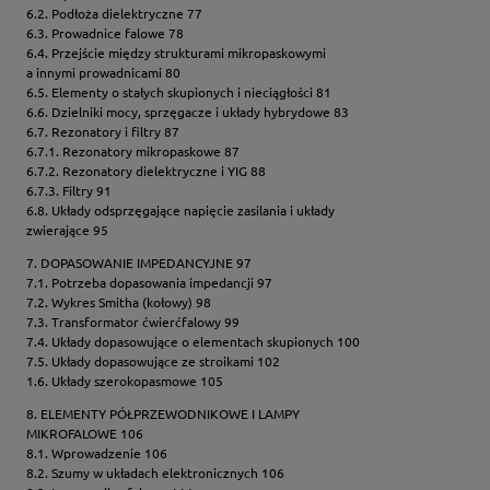
6.2. Podłoża dielektryczne 77
6.3. Prowadnice falowe 78
6.4. Przejście między strukturami mikropaskowymi
a innymi prowadnicami 80
6.5. Elementy o stałych skupionych i nieciągłości 81
6.6. Dzielniki mocy, sprzęgacze i układy hybrydowe 83
6.7. Rezonatory i filtry 87
6.7.1. Rezonatory mikropaskowe 87
6.7.2. Rezonatory dielektryczne i YIG 88
6.7.3. Filtry 91
6.8. Układy odsprzęgające napięcie zasilania i układy
zwierające 95
7. DOPASOWANIE IMPEDANCYJNE 97
7.1. Potrzeba dopasowania impedancji 97
7.2. Wykres Smitha (kołowy) 98
7.3. Transformator ćwierćfalowy 99
7.4. Układy dopasowujące o elementach skupionych 100
7.5. Układy dopasowujące ze stroikami 102
1.6. Układy szerokopasmowe 105
8. ELEMENTY PÓŁPRZEWODNIKOWE I LAMPY
MIKROFALOWE 106
8.1. Wprowadzenie 106
8.2. Szumy w układach elektronicznych 106