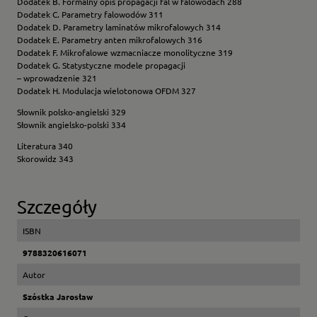
Dodatek B. Formalny opis propagacji fal w falowodach 288
Dodatek C. Parametry falowodów 311
Dodatek D. Parametry laminatów mikrofalowych 314
Dodatek E. Parametry anten mikrofalowych 316
Dodatek F. Mikrofalowe wzmacniacze monolityczne 319
Dodatek G. Statystyczne modele propagacji
– wprowadzenie 321
Dodatek H. Modulacja wielotonowa OFDM 327
Słownik polsko-angielski 329
Słownik angielsko-polski 334
Literatura 340
Skorowidz 343
Szczegóły
ISBN
9788320616071
Autor
Szóstka Jarosław