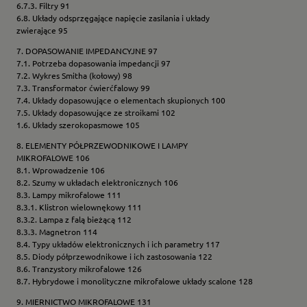
6.7.3. Filtry 91
6.8. Układy odsprzęgające napięcie zasilania i układy
zwierające 95
7. DOPASOWANIE IMPEDANCYJNE 97
7.1. Potrzeba dopasowania impedancji 97
7.2. Wykres Smitha (kołowy) 98
7.3. Transformator ćwierćfalowy 99
7.4. Układy dopasowujące o elementach skupionych 100
7.5. Układy dopasowujące ze stroikami 102
1.6. Układy szerokopasmowe 105
8. ELEMENTY PÓŁPRZEWODNIKOWE I LAMPY
MIKROFALOWE 106
8.1. Wprowadzenie 106
8.2. Szumy w układach elektronicznych 106
8.3. Lampy mikrofalowe 111
8.3.1. Klistron wielownękowy 111
8.3.2. Lampa z falą bieżącą 112
8.3.3. Magnetron 114
8.4. Typy układów elektronicznych i ich parametry 117
8.5. Diody półprzewodnikowe i ich zastosowania 122
8.6. Tranzystory mikrofalowe 126
8.7. Hybrydowe i monolityczne mikrofalowe układy scalone 128
9. MIERNICTWO MIKROFALOWE 131