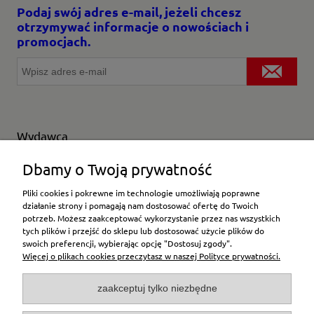
Podaj swój adres e-mail, jeżeli chcesz
otrzymywać informacje o nowościach i
promocjach.
Wydawca
Wybierz producenta
Dbamy o Twoją prywatność
Pliki cookies i pokrewne im technologie umożliwiają poprawne
działanie strony i pomagają nam dostosować ofertę do Twoich
potrzeb. Możesz zaakceptować wykorzystanie przez nas wszystkich
Moje konto
tych plików i przejść do sklepu lub dostosować użycie plików do
swoich preferencji, wybierając opcję "Dostosuj zgody".
Więcej o plikach cookies przeczytasz w naszej Polityce prywatności.
Płatności i dostawa
zaakceptuj tylko niezbędne
Pomoc