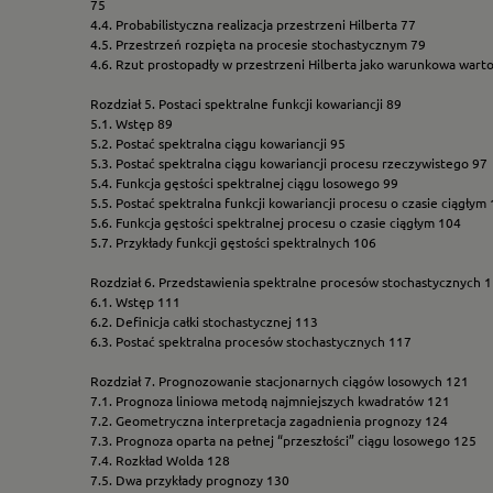
75
4.4. Probabilistyczna realizacja przestrzeni Hilberta 77
4.5. Przestrzeń rozpięta na procesie stochastycznym 79
4.6. Rzut prostopadły w przestrzeni Hilberta jako warunkowa wart
Rozdział 5. Postaci spektralne funkcji kowariancji 89
5.1. Wstęp 89
5.2. Postać spektralna ciągu kowariancji 95
5.3. Postać spektralna ciągu kowariancji procesu rzeczywistego 97
5.4. Funkcja gęstości spektralnej ciągu losowego 99
5.5. Postać spektralna funkcji kowariancji procesu o czasie ciągłym
5.6. Funkcja gęstości spektralnej procesu o czasie ciągłym 104
5.7. Przykłady funkcji gęstości spektralnych 106
Rozdział 6. Przedstawienia spektralne procesów stochastycznych 
6.1. Wstęp 111
6.2. Definicja całki stochastycznej 113
6.3. Postać spektralna procesów stochastycznych 117
Rozdział 7. Prognozowanie stacjonarnych ciągów losowych 121
7.1. Prognoza liniowa metodą najmniejszych kwadratów 121
7.2. Geometryczna interpretacja zagadnienia prognozy 124
7.3. Prognoza oparta na pełnej “przeszłości” ciągu losowego 125
7.4. Rozkład Wolda 128
7.5. Dwa przykłady prognozy 130