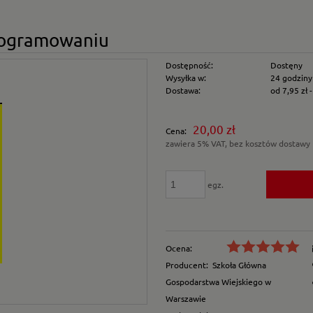
programowaniu
Dostępność:
Dostęny
Wysyłka w:
24 godziny
Dostawa:
od 7,95 zł
Cena nie zawiera e
20,00 zł
Cena:
płatności
zawiera 5% VAT, bez kosztów dostawy
egz.
Ocena:
Producent:
Szkoła Główna
Gospodarstwa Wiejskiego w
Warszawie