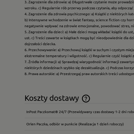
3. Zagrożenie dla zdrowia: a) Długotrwałe czytanie może prowadzi
wzroku. c) Regularnie rób przerwy podczas czytania, aby odpocząć 
4. Zagrożenie dla zdrowia psychicznego: a) Książki z niektórych k
b) Intensywne wchodzenie w świat fantasy, science fiction czy hor
negatywnie wpływać na zdrowie emocjonalne, powodować stres, ni
5. Zagrożenie dla dzieci: a) Małe dzieci mogą wkładać książki do us
ust. c) Treści zawarte w książkach mogą być nieodpowiednie dla dzi
dojrzałości dziecka.
6. Przechowywanie: a) Przechowuj książki w suchym i czystym miej
ekstremalne temperatury i wilgotność. c) Regularnie czyść książki 
7. Źródła informacji: a) Sprawdzaj wiarygodność informacji zawart
niektórych dziedzinach szybko się dezaktualizuje. c) Podczas korz
8. Prawa autorskie: a) Przestrzegaj praw autorskich treści udostęp
Koszty dostawy
InPost Paczkomat® 24/7
(Przewidywany czas dostawy 1-2 dni rob
Cena nie zawiera ewentual
płatności
Orlen Paczka, odbiór w punkcie
(Realizacja 1 dzień roboczy)