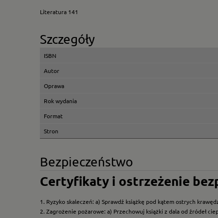
Literatura 141
Szczegóły
ISBN
Autor
Oprawa
Rok wydania
Format
Stron
Bezpieczeństwo
Certyfikaty i ostrzeżenie be
1. Ryzyko skaleczeń: a) Sprawdź książkę pod kątem ostrych krawędz
2. Zagrożenie pożarowe: a) Przechowuj książki z dala od źródeł ciep