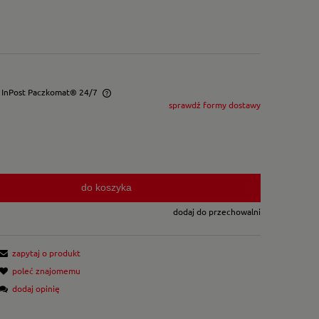
- InPost Paczkomat® 24/7
sprawdź formy dostawy
wentualnych kosztów
do koszyka
dodaj do przechowalni
zapytaj o produkt
poleć znajomemu
dodaj opinię