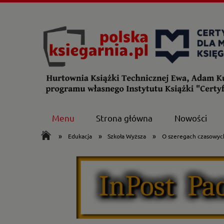
Menu
Strona główna
Nowości
»
»
»
Edukacja
Szkoła Wyższa
O szeregach czasowyc