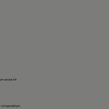
zym sensie 64
ie ortogonalnym