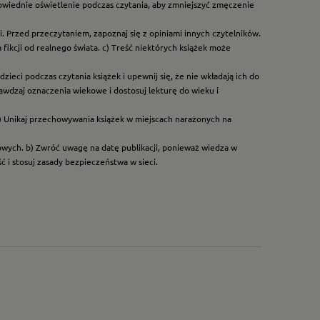
owiednie oświetlenie podczas czytania, aby zmniejszyć zmęczenie
. Przed przeczytaniem, zapoznaj się z opiniami innych czytelników.
ikcji od realnego świata. c) Treść niektórych książek może
ieci podczas czytania książek i upewnij się, że nie wkładają ich do
rawdzaj oznaczenia wiekowe i dostosuj lekturę do wieku i
) Unikaj przechowywania książek w miejscach narażonych na
dowych. b) Zwróć uwagę na datę publikacji, ponieważ wiedza w
 i stosuj zasady bezpieczeństwa w sieci.