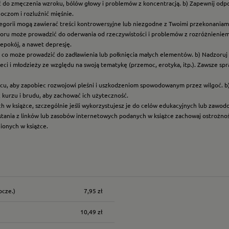
ć do zmęczenia wzroku, bólów głowy i problemów z koncentracją. b) Zapewnij odp
oczom i rozluźnić mięśnie.
ategorii mogą zawierać treści kontrowersyjne lub niezgodne z Twoimi przekonaniami
roru może prowadzić do oderwania od rzeczywistości i problemów z rozróżnieniem f
epokój, a nawet depresję.
t, co może prowadzić do zadławienia lub połknięcia małych elementów. b) Nadzoruj dz
eci i młodzieży ze względu na swoją tematykę (przemoc, erotyka, itp.). Zawsze sp
scu, aby zapobiec rozwojowi pleśni i uszkodzeniom spowodowanym przez wilgoć. b
z kurzu i brudu, aby zachować ich użyteczność.
ych w książce, szczególnie jeśli wykorzystujesz je do celów edukacyjnych lub zawo
ystania z linków lub zasobów internetowych podanych w książce zachowaj ostrożność
nionych w książce.
ocze.)
7,95 zł
nych kosztów
10,49 zł