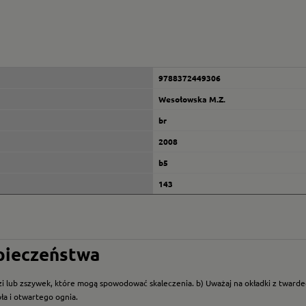
9788372449306
Wesołowska M.Z.
br
2008
b5
143
zpieczeństwa
i lub zszywek, które mogą spowodować skaleczenia. b) Uważaj na okładki z twarde
ła i otwartego ognia.