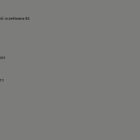
ość oczekiwana 82
 101
111