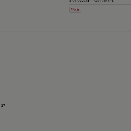
Kod produktu:
56CF-103CA
h 27