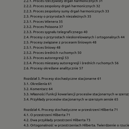
2.2.1. Proces rzeczywisty drgań harmonicznych 31
2.2.2. Proces zespolony drgań harmonicznych 32
2.2.3. Proces zespolony sumy drgań harmonicznych 33
2.3. Procesy o przyrostach niezależnych 35
2.3.1. Proces Wienera 35
2.3.2. Proces Poissona 37
2.3.3. Proces sygnału telegraficznego 40
2.4. Procesy o przyrostach nieskorelowanych i ortogonalnych 44
2.5. Procesy związane z procesem liniowym 48
2.5.1. Proces liniowy 48
2.5.2. Proces średnich ruchomych 50
2.5.3. Proces autoregresji 53
2.5.4. Proces mieszany autoregresji i średnich ruchomych 56
2.6. Procesy określane analitycznie 57
Rozdział 3. Procesy stochastyczne stacjonarne 61
3.1. Określenia 61
3.2. Komentarz 64
3.3. Własności funkcji kowariancji procesów stacjonarnych w szers
3.4. Przykłady procesów stacjonarnych w szerszym sensie 65
Rozdział 4. Procesy stochastyczne w przestrzeni Hilberta 71
4.1. O przestrzeni Hilberta 71
4.2. Dwa przykłady przestrzeni Hilberta 73
4.3. Ortogonalność w przestrzeniach Hilberta. Twierdzenie o rzuc