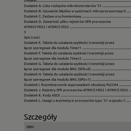
Dodatki.........................................................................................................
Dodatek A. Lista rozkazów mikrokontrolerów '51 ........................................
Dodatek B. Usuwanie błędów w systemach mikroprocesorowych ..................
Dodatek C. Zestaw uruchomieniowy .............................................................
Dodatek D. Zawartość pliku rejestrów SFR procesorów
AT89C51RD2 i AT89C51ED2 ......................................................................
3
Spis treści
Dodatek E. Tabela do ustalania szybkości transmisji przez
łącze szeregowe dla modułu Timer1 ..........................................................
Dodatek F. Tabela do ustalania szybkości transmisji przez
łącze szeregowe dla modułu Timer2 ..........................................................
Dodatek G. Tabela do ustalania szybkości transmisji przez
łącze szeregowe dla modułu BRG (SPD=0) ................................................
Dodatek H. Tabela do ustalania szybkości transmisji przez
łącze szeregowe dla modułu BRG (SPD=1) ................................................
Dodatek I. Rozmieszczenie wyprowadzeń obudowy PLCC44 .........................
Dodatek J. Rejestry SFR procesorów AT89C51RD2 i AT89C51ED2 ...............
Dodatek K. Kody ASCII .................................................................................
Dodatek L. Uwagi o arytmetyce procesorów typu '51 w języku C .................
Szczegóły
ISBN