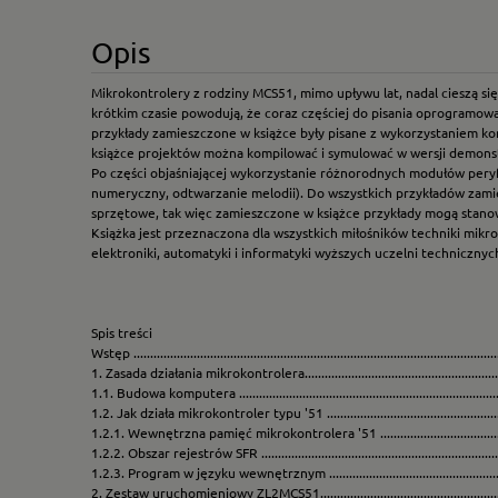
Opis
Mikrokontrolery z rodziny MCS51, mimo upływu lat, nadal cieszą s
krótkim czasie powodują, że coraz częściej do pisania oprogramow
przykłady zamieszczone w książce były pisane z wykorzystaniem komp
książce projektów można kompilować i symulować w wersji demonstr
Po części objaśniającej wykorzystanie różnorodnych modułów peryfer
numeryczny, odtwarzanie melodii). Do wszystkich przykładów zamie
sprzętowe, tak więc zamieszczone w książce przykłady mogą stano
Książka jest przeznaczona dla wszystkich miłośników techniki mik
elektroniki, automatyki i informatyki wyższych uczelni techniczn
Spis treści
Wstęp .............................................................................................................
1. Zasada działania mikrokontrolera..........................................................
1.1. Budowa komputera .................................................................................
1.2. Jak działa mikrokontroler typu '51 .......................................................
1.2.1. Wewnętrzna pamięć mikrokontrolera '51 ...........................................
1.2.2. Obszar rejestrów SFR ..........................................................................
1.2.3. Program w języku wewnętrznym .........................................................
2. Zestaw uruchomieniowy ZL2MCS51....................................................