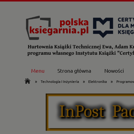
Menu
Strona główna
Nowości
»
»
»
Technologia I Inżynieria
Elektronika
Programowa