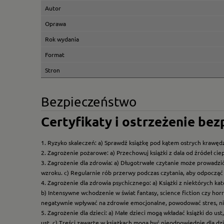
Autor
Oprawa
Rok wydania
Format
Stron
Bezpieczeństwo
Certyfikaty i ostrzeżenie be
1. Ryzyko skaleczeń: a) Sprawdź książkę pod kątem ostrych krawędz
2. Zagrożenie pożarowe: a) Przechowuj książki z dala od źródeł ciep
3. Zagrożenie dla zdrowia: a) Długotrwałe czytanie może prowadzi
wzroku. c) Regularnie rób przerwy podczas czytania, aby odpocząć 
4. Zagrożenie dla zdrowia psychicznego: a) Książki z niektórych k
b) Intensywne wchodzenie w świat fantasy, science fiction czy hor
negatywnie wpływać na zdrowie emocjonalne, powodować stres, ni
5. Zagrożenie dla dzieci: a) Małe dzieci mogą wkładać książki do us
ust. c) Treści zawarte w książkach mogą być nieodpowiednie dla dzi