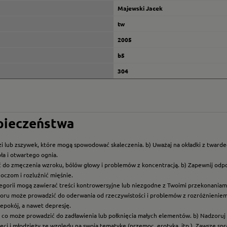
Majewski Jacek
tw
2005
b5
304
zpieczeństwa
i lub zszywek, które mogą spowodować skaleczenia. b) Uważaj na okładki z twarde
ła i otwartego ognia.
ć do zmęczenia wzroku, bólów głowy i problemów z koncentracją. b) Zapewnij odp
oczom i rozluźnić mięśnie.
ategorii mogą zawierać treści kontrowersyjne lub niezgodne z Twoimi przekonaniami
roru może prowadzić do oderwania od rzeczywistości i problemów z rozróżnieniem f
epokój, a nawet depresję.
t, co może prowadzić do zadławienia lub połknięcia małych elementów. b) Nadzoruj dz
eci i młodzieży ze względu na swoją tematykę (przemoc, erotyka, itp.). Zawsze sp