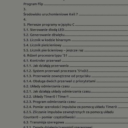
Program Flip ................................................................................................
3.
Środowisko uruchomieniowe Keil 7 ........................................................
4.
5. Pierwsze programy w języku C .............................................................
5.1. Sterowanie diodą LED............................................................................
5.2. Generowanie dźwięku............................................................................
5.3. Licznik w kodzie binarnym .....................................................................
5.4. Licznik pieścieniowy ..............................................................................
5.5. Licznik pierścieniowy – jeszcze raz .......................................................
6. Rdzeń procesora typu '51 .....................................................................
6.1. Kontroler przerwań ...............................................................................
6.1.1. Jak działają przerwania .......................................................................
6.1.2. System przerwań procesora '51xD2.....................................................
6.1.3. Przerwanie zewnętrzne od przycisku .................................................
6.1.4. Obsługa dwóch przerwań z priorytetami ............................................
6.2. Układy odmierzania czasu ......................................................................
6.2.1. Jak działają układy odmierzania czasu.................................................
6.2.2. Układy Timer0 i Timer1 .......................................................................
6.2.3. Program odmierzania czasu ................................................................
6.2.4. Pomiar szerokości impulsów za pomocą układu Timer0 ......................
6.2.5. Zliczanie impulsów zewnętrznych za pomocą układu
Counter0 – pomiar częstotliwości ...............................................................
6.3. Transmisja szeregowa ............................................................................
6.3.1. Zasada działania transmisji szeregowej................................................