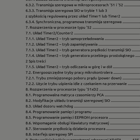
6.3.2. Transmisja szeregowa w mikroprocesorach '51 i '52 ..........................
6.3.3. Transmisja szeregowa SIO w trybie 1 lub 3
z szybkością regulowaną przez układ Timer1 lub Timer2 ...........................
6.3.4. Synchroniczna, programowa transmisja szeregowa .............................
7. Rozszerzenia w procesorze typu '52 ..................................................
7.1. Układ Timer2/Counter2 ........................................................................
7.1.1. Układ Timer2 – tryb samoprzeładowania ............................................
7.1.2. Układ Timer2 – tryb zapamiętywania .................................................
7.1.3. Układ Timer2 – tryb generatora prędkości transmisji SIO ..................
7.1.4. Układ Timer2 – tryb generatora przebiegu prostokątnego ................
2 Spis treści
7.1.5. Układ Timer2 – tryb odliczania w górę i w dół ...................................
7.2. Energooszczędne tryby pracy mikrokontrolera ....................................
7.2.1. Trybu zmniejszonego poboru prądu (power down) ............................
7.2.2. Użycie trybu uśpienia idle z czekaniem na przerwanie ......................
8. Rozszerzenia w procesorze typu '51xD2 ..........................................
8.1. Programowalna matryca czasomierzy PCA ...........................................
8.2. Modyfikacje układu transmisji szeregowej SIO .....................................
8.3. Układ dozoru watchdog ........................................................................
8.4. Programowanie pamięci programu .......................................................
8.5. Programowanie pamięci EEPROM procesora ........................................
8.6. Wspomaganie obsługi klawiatury matrycowej ......................................
8.7. Sterowanie prędkością działania procesora ..........................................
8.8. Interfejs szeregowy SPI ........................................................................
9. Porty wejścia/wyjścia w przestrzeni adresowej XDATA ...........135