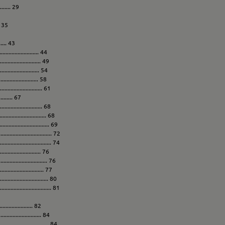
......... 29
. 35
..... 43
........................ 44
......................... 49
....................... 54
........................ 58
........................ 61
......... 67
.......................... 68
............................ 68
.......................... 69
............................ 72
........................... 74
........................ 76
.......................... 76
.......................... 77
............................ 80
........................ 81
................... 82
......................... 84
.......................... 84