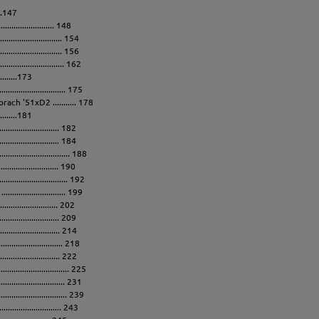
...147
....................... 148
...................... 154
...................... 156
....................... 162
..........173
........................ 175
ch '51xD2 ........... 178
..........181
.......................... 182
......................... 184
.......................... 188
......................... 190
......................... 192
.................... 199
......................... 202
.......................... 209
........................ 214
........................... 218
.......................... 222
.......................... 225
....................... 231
....................... 239
........................... 243