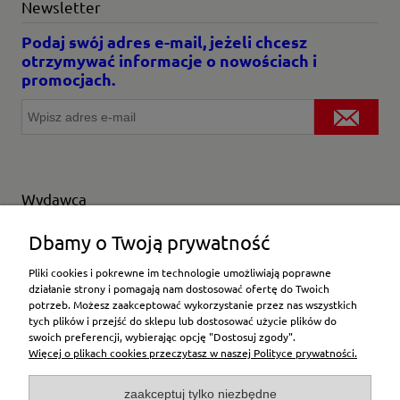
Newsletter
Podaj swój adres e-mail, jeżeli chcesz
otrzymywać informacje o nowościach i
promocjach.
Wydawca
Wybierz producenta
Dbamy o Twoją prywatność
Pliki cookies i pokrewne im technologie umożliwiają poprawne
działanie strony i pomagają nam dostosować ofertę do Twoich
potrzeb. Możesz zaakceptować wykorzystanie przez nas wszystkich
Moje konto
tych plików i przejść do sklepu lub dostosować użycie plików do
swoich preferencji, wybierając opcję "Dostosuj zgody".
Więcej o plikach cookies przeczytasz w naszej Polityce prywatności.
Płatności i dostawa
zaakceptuj tylko niezbędne