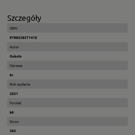
Szczegóły
ISBN
9788328371415
Autor
Gubała
Oprawa
br
Rok wydania
2021
Format
b5
Stron
262