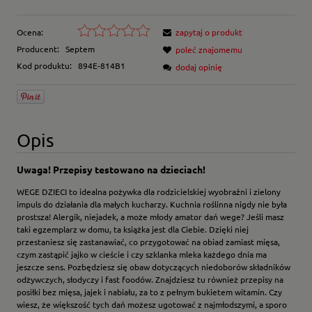
Ocena:
zapytaj o produkt
Producent:
Septem
poleć znajomemu
Kod produktu:
894E-814B1
dodaj opinię
Opis
Uwaga! Przepisy testowano na dzieciach!
WEGE DZIECI to idealna pożywka dla rodzicielskiej wyobraźni i zielony
impuls do działania dla małych kucharzy. Kuchnia roślinna nigdy nie była
prostsza! Alergik, niejadek, a może młody amator dań wege? Jeśli masz
taki egzemplarz w domu, ta książka jest dla Ciebie. Dzięki niej
przestaniesz się zastanawiać, co przygotować na obiad zamiast mięsa,
czym zastąpić jajko w cieście i czy szklanka mleka każdego dnia ma
jeszcze sens. Pozbędziesz się obaw dotyczących niedoborów składników
odżywczych, słodyczy i fast foodów. Znajdziesz tu również przepisy na
posiłki bez mięsa, jajek i nabiału, za to z pełnym bukietem witamin. Czy
wiesz, że większość tych dań możesz ugotować z najmłodszymi, a sporo