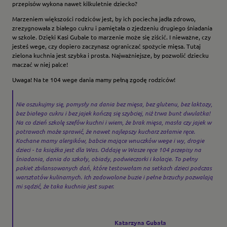
przepisów wykona nawet kilkuletnie dziecko?
Marzeniem większości rodziców jest, by ich pociecha jadła zdrowo,
zrezygnowała z białego cukru i pamiętała o zjedzeniu drugiego śniadania
w szkole. Dzięki Kasi Gubale to marzenie może się ziścić. I nieważne, czy
jesteś wege, czy dopiero zaczynasz ograniczać spożycie mięsa. Tutaj
zielona kuchnia jest szybka i prosta. Najważniejsze, by pozwolić dziecku
maczać w niej palce!
Uwaga! Na te 104 wege dania mamy pełną zgodę rodziców!
Nie oszukujmy się, pomysły na dania bez mięsa, bez glutenu, bez laktozy,
bez białego cukru i bez jajek kończą się szybciej, niż trwa bunt dwulatka!
Na co dzień szkolę szefów kuchni i wiem, że brak mięsa, masła czy jajek w
potrawach może sprawić, że nawet najlepszy kucharz załamie ręce.
Kochane mamy alergików, babcie mające wnuczków wege i wy, drogie
dzieci - ta książka jest dla Was. Oddaję w Wasze ręce 104 przepisy na
śniadania, dania do szkoły, obiady, podwieczorki i kolacje. To pełny
pakiet zbilansowanych dań, które testowałam na setkach dzieci podczas
warsztatów kulinarnych. Ich zadowolone buzie i pełne brzuchy pozwalają
mi sądzić, że taka kuchnia jest super.
Katarzyna Gubała