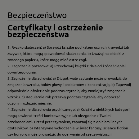
Bezpieczeństwo
Certyfikaty i ostrzeżenie
bezpieczeństwa
1. Ryzyko skaleczeń: a) Sprawdź książkę pod kątem ostrych krawędzi lub
zszywek, które mogą spowodować skaleczenia. b) Uważaj na okładki z
twardego papieru, które mogą mieć ostre rogi.
2. Zagrożenie pożarowe: a) Przechowuj książki z dala od źródeł ciepła i
otwartego ognia.
3. Zagrożenie dla zdrowia: a) Długotrwałe czytanie może prowadzić do
zmęczenia wzroku, bólów głowy i problemów z koncentracją. b) Zapewnij
odpowiednie oświetlenie podczas czytania, aby zmniejszyć zmęczenie
wzroku. c) Regularnie rób przerwy podczas czytania, aby odpocząć
oczom i rozluźnić mięśnie.
4. Zagrożenie dla zdrowia psychicznego: a) Książki z niektórych kategorii
mogą zawierać treści kontrowersyjne lub niezgodne z Twoimi
przekonaniami. Przed przeczytaniem, zapoznaj się z opiniami innych
czytelników. b) Intensywne wchodzenie w świat fantasy, science fiction
czy horroru może prowadzić do oderwania od rzeczywistości i