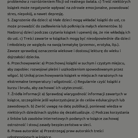
problemów z rozróżnieniem fikcji od realnego świata. c) Treść niektórych
książek może negatywnie wpływać na zdrowie emocjonalne, powodować
stres, niepokój, a nawet depresję.
5. Zagrożenie dla dzieci: a) Małe dzieci mogą wkładać książki do ust, co
może prowadzić do zadławienia lub połknięcia małych elementów. b)
Nadzoruj dzieci podczas czytania książek i upewnij się, że nie wkładają ich
do ust. c) Treści zawarte w książkach mogą być nieodpowiednie dla dzieci
i młodzieży ze względu na swoją tematykę (przemoc, erotyka, itp.).
Zawsze sprawdzaj oznaczenia wiekowe i dostosuj lekturę do wieku i
dojrzałości dziecka.
6. Przechowywanie: a) Przechowuj książki w suchym i czystym miejscu,
aby zapobiec rozwojowi pleśni i uszkodzeniom spowodowanym przez
wilgoć. b) Unikaj przechowywania książek w miejscach narażonych na
ekstremalne temperatury i wilgotność. c) Regularnie czyść książki z
kurzu i brudu, aby zachować ich użyteczność.
7. Źródła informacji: a) Sprawdzaj wiarygodność informacji zawartych w
książce, szczególnie jeśli wykorzystujesz je do celów edukacyjnych lub
zawodowych. b) Zwróć uwagę na datę publikacji, ponieważ wiedza w
niektórych dziedzinach szybko się dezaktualizuje. c) Podczas korzystania
z linków lub zasobów internetowych podanych w książce zachowaj
ostrożność i stosuj zasady bezpieczeństwa w sieci.
8. Prawa autorskie: a) Przestrzegaj praw autorskich treści
udostępnionych w książce.