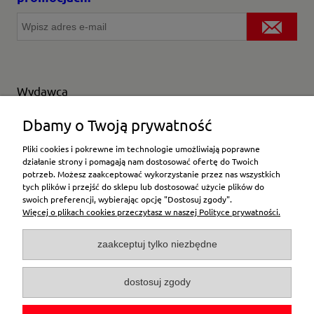
Wydawca
Wybierz producenta
Dbamy o Twoją prywatność
Pliki cookies i pokrewne im technologie umożliwiają poprawne
działanie strony i pomagają nam dostosować ofertę do Twoich
potrzeb. Możesz zaakceptować wykorzystanie przez nas wszystkich
Moje konto
tych plików i przejść do sklepu lub dostosować użycie plików do
swoich preferencji, wybierając opcję "Dostosuj zgody".
Więcej o plikach cookies przeczytasz w naszej Polityce prywatności.
Płatności i dostawa
zaakceptuj tylko niezbędne
Pomoc
dostosuj zgody
O firmie