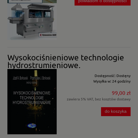
powiadom o dostępności
Wysokociśnieniowe technologie
hydrostrumieniowe.
Dostępność:
Dostęny
Wysyłka w:
24 godziny
99,00 zł
zawiera 5% VAT, bez kosztów dostawy
do koszyka