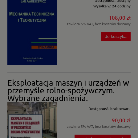
Dostępność:
Dostęny
Wysyłka w:
24 godziny
108,00 zł
zawiera 5% VAT, bez kosztów dostawy
do koszyka
Eksploatacja maszyn i urządzeń w
przemyśle rolno-spożywczym.
Wybrane zagadnienia.
Dostępność:
brak towaru
90,00 zł
zawiera 5% VAT, bez kosztów dostawy