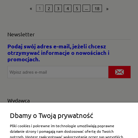
«
1
2
3
4
5
...
18
»
Newsletter
Podaj swój adres e-mail, jeżeli chcesz
otrzymywać informacje o nowościach i
promocjach.
Wydawca
Wybierz producenta
Dbamy o Twoją prywatność
Pliki cookies i pokrewne im technologie umożliwiają poprawne
działanie strony i pomagają nam dostosować ofertę do Twoich
potrzeb. Możesz zaakceptować wykorzystanie przez nas wszystkich