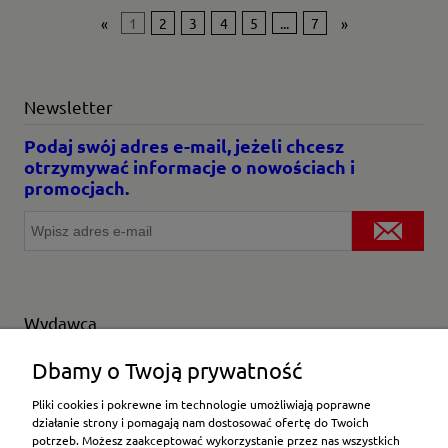
«
1
2
3
4
5
...
7
»
Newsletter
Podaj swój adres e-mail, jeżeli chcesz
otrzymywać informacje o nowościach i
promocjach.
Wydawca
Wybierz producenta
Dbamy o Twoją prywatność
Pliki cookies i pokrewne im technologie umożliwiają poprawne
działanie strony i pomagają nam dostosować ofertę do Twoich
potrzeb. Możesz zaakceptować wykorzystanie przez nas wszystkich