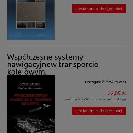
powiadom o dostępności
Współczesne systemy
nawigacyjnew transporcie
kolejowym.
Dostępność:
brak towaru
22,05 zł
zawiera 5% VAT, bez kosztów dostawy
powiadom o dostępności