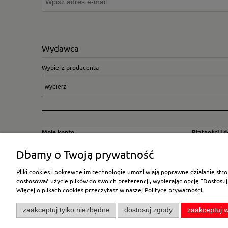
Wydawca
Wybierz producenta
Moje konto
Płatności i 
Twoje zamówienia
Sposoby i kos
Dbamy o Twoją prywatność
Ustawienia konta
Wysyłka za G
Pliki cookies i pokrewne im technologie umożliwiają poprawne działanie st
Przechowalnia
Płatność
dostosować użycie plików do swoich preferencji, wybierając opcję "Dostosuj
Więcej o plikach cookies przeczytasz w naszej Polityce prywatności.
zaakceptuj tylko niezbędne
dostosuj zgody
zaakceptuj w