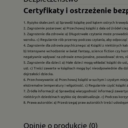
Certyfikaty i ostrzeżenie be
1. Ryzyko skaleczeń: a) Sprawdź książkę pod kątem ostrych krawędz
2. Zagrożenie pożarowe: a) Przechowuj książki z dala od źródeł ciep
3. Zagrożenie dla zdrowia: a) Długotrwałe czytanie może prowadzi
wzroku. c) Regularnie rób przerwy podczas czytania, aby odpocząć 
4. Zagrożenie dla zdrowia psychicznego: a) Książki z niektórych k
b) Intensywne wchodzenie w świat fantasy, science fiction czy hor
negatywnie wpływać na zdrowie emocjonalne, powodować stres, ni
5. Zagrożenie dla dzieci: a) Małe dzieci mogą wkładać książki do us
ust. c) Treści zawarte w książkach mogą być nieodpowiednie dla dzi
dojrzałości dziecka.
6. Przechowywanie: a) Przechowuj książki w suchym i czystym miej
ekstremalne temperatury i wilgotność. c) Regularnie czyść książki 
7. Źródła informacji: a) Sprawdzaj wiarygodność informacji zawart
niektórych dziedzinach szybko się dezaktualizuje. c) Podczas korz
8. Prawa autorskie: a) Przestrzegaj praw autorskich treści udostęp
Opinie o produkcie (0)