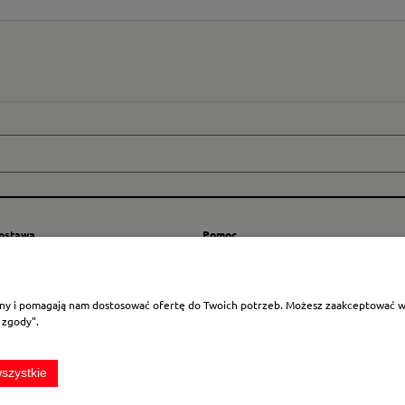
dostawa
Pomoc
zty wysyłki
Regulamin
ranicę
Mapa strony
rony i pomagają nam dostosować ofertę do Twoich potrzeb. Możesz zaakceptować wyk
Polityka cookies
 zgody".
Ustawienia plików cookies
Odstąpienie od umowy
szystkie