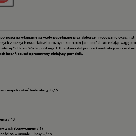
porności na włamanie są wady popełniane przy doborze i mocowaniu okuć
. Ins
ch z rożnych materiałów i o różnych konstrukcjach profili. Doceniając wagę probl
udowlanej Oddziału Wielkopolskiego ITB
badania dotyczące konstrukcji oraz materi
ych badań został opracowany niniejszy poradnik.
tworowych i okuć budowlanych
/ 6
enia
/ 13
emy z ich stosowaniem
/ 19
ości na włamanie – klasy C / 19