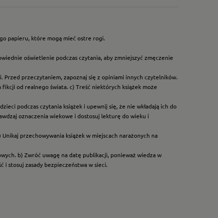
go papieru, które mogą mieć ostre rogi.
owiednie oświetlenie podczas czytania, aby zmniejszyć zmęczenie
. Przed przeczytaniem, zapoznaj się z opiniami innych czytelników.
ikcji od realnego świata. c) Treść niektórych książek może
ieci podczas czytania książek i upewnij się, że nie wkładają ich do
rawdzaj oznaczenia wiekowe i dostosuj lekturę do wieku i
) Unikaj przechowywania książek w miejscach narażonych na
dowych. b) Zwróć uwagę na datę publikacji, ponieważ wiedza w
 i stosuj zasady bezpieczeństwa w sieci.