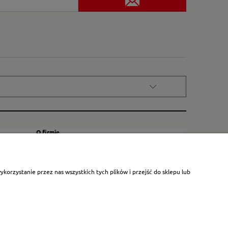
O firmie
Kontakt
Certyfikat dla małych księgarni
orzystanie przez nas wszystkich tych plików i przejść do sklepu lub
Blog
O nas