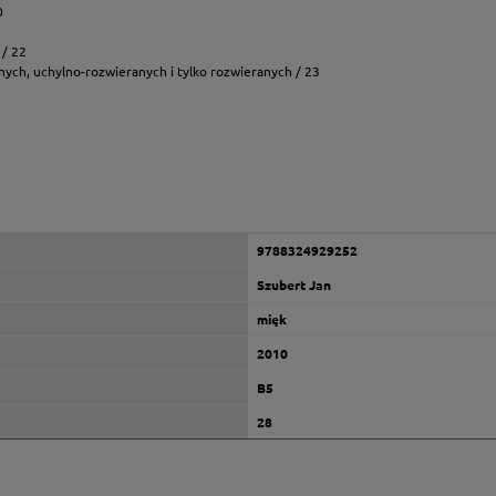
0
 / 22
ch, uchylno-rozwieranych i tylko rozwieranych / 23
9788324929252
Szubert Jan
mięk
2010
B5
28