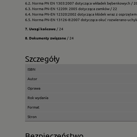
6.2. Norma PN EN 1303:2007 dotycząca wkładek bębenkowych / 2
6.3. Norma PN-EN 12209: 2005 dotycząca zamków / 22
6.4. Norma PN-EN 12320:2002 dotycząca kłódek wraz z osprzętem
6.5. Norma PN-EN 13126-8:2007 dotycząca okuć rozwierano-uchylny
7. Uwagi końcowe
/ 24
8. Dokumenty związane
/ 24
Szczegóły
ISBN
Autor
Oprawa
Rok wydania
Format
Stron
Bezpieczeństwo