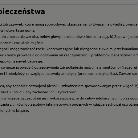
zpieczeństwa
i lub zszywek, które mogą spowodować skaleczenia. b) Uważaj na okładki z twarde
ła i otwartego ognia.
ć do zmęczenia wzroku, bólów głowy i problemów z koncentracją. b) Zapewnij odp
oczom i rozluźnić mięśnie.
ategorii mogą zawierać treści kontrowersyjne lub niezgodne z Twoimi przekonaniami
roru może prowadzić do oderwania od rzeczywistości i problemów z rozróżnieniem f
epokój, a nawet depresję.
t, co może prowadzić do zadławienia lub połknięcia małych elementów. b) Nadzoruj dz
eci i młodzieży ze względu na swoją tematykę (przemoc, erotyka, itp.). Zawsze sp
scu, aby zapobiec rozwojowi pleśni i uszkodzeniom spowodowanym przez wilgoć. b
z kurzu i brudu, aby zachować ich użyteczność.
ych w książce, szczególnie jeśli wykorzystujesz je do celów edukacyjnych lub zawo
ystania z linków lub zasobów internetowych podanych w książce zachowaj ostrożność
nionych w książce.