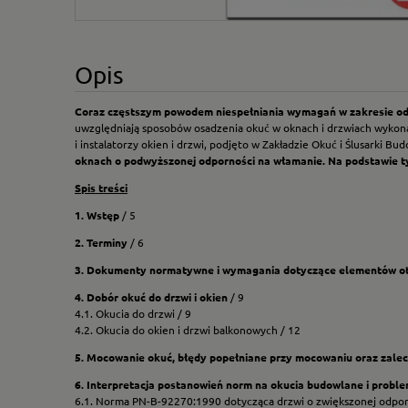
Opis
Coraz częstszym powodem niespełniania wymagań w zakresie od
uwzględniają sposobów osadzenia okuć w oknach i drzwiach wykonany
i instalatorzy okien i drzwi, podjęto w Zakładzie Okuć i Ślusarki B
oknach o podwyższonej odporności na włamanie.
Na podstawie t
Spis treści
1. Wstęp
/ 5
2. Terminy
/ 6
3. Dokumenty normatywne i wymagania dotyczące elementów o
4. Dobór okuć do drzwi i okien
/ 9
4.1. Okucia do drzwi / 9
4.2. Okucia do okien i drzwi balkonowych / 12
5. Mocowanie okuć, błędy popełniane przy mocowaniu oraz zalec
6. Interpretacja postanowień norm na okucia budowlane i probl
6.1. Norma PN-B-92270:1990 dotycząca drzwi o zwiększonej odporn