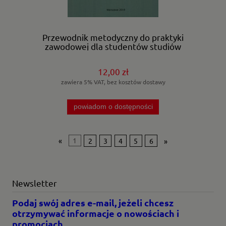
Przewodnik metodyczny do praktyki
zawodowej dla studentów studiów
inżynierskich kierunku rolnictwo.
12,00 zł
zawiera 5% VAT, bez kosztów dostawy
powiadom o dostępności
«
1
2
3
4
5
6
»
Newsletter
Podaj swój adres e-mail, jeżeli chcesz
otrzymywać informacje o nowościach i
promocjach.