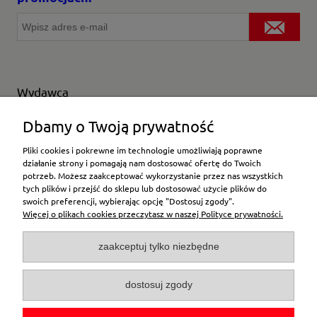
Wydawca
Wybierz producenta
Dbamy o Twoją prywatność
Pliki cookies i pokrewne im technologie umożliwiają poprawne
działanie strony i pomagają nam dostosować ofertę do Twoich
potrzeb. Możesz zaakceptować wykorzystanie przez nas wszystkich
Moje konto
tych plików i przejść do sklepu lub dostosować użycie plików do
swoich preferencji, wybierając opcję "Dostosuj zgody".
Więcej o plikach cookies przeczytasz w naszej Polityce prywatności.
Płatności i dostawa
zaakceptuj tylko niezbędne
Pomoc
dostosuj zgody
O firmie