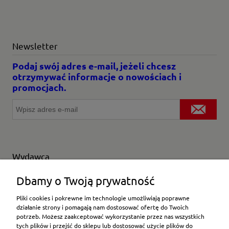
Newsletter
Podaj swój adres e-mail, jeżeli chcesz
otrzymywać informacje o nowościach i
promocjach.
Wydawca
Wybierz producenta
Dbamy o Twoją prywatność
Pliki cookies i pokrewne im technologie umożliwiają poprawne
działanie strony i pomagają nam dostosować ofertę do Twoich
potrzeb. Możesz zaakceptować wykorzystanie przez nas wszystkich
Moje konto
tych plików i przejść do sklepu lub dostosować użycie plików do