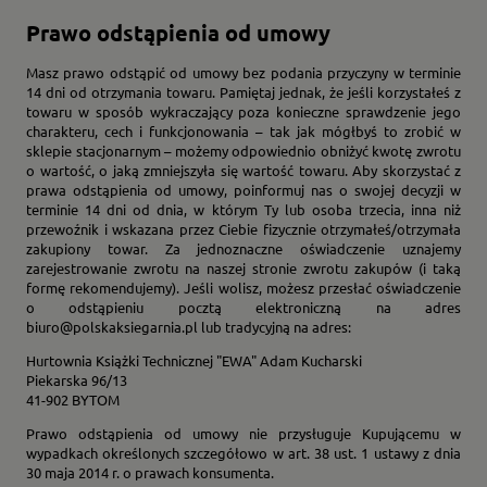
Prawo odstąpienia od umowy
Masz prawo odstąpić od umowy bez podania przyczyny w terminie
14 dni od otrzymania towaru. Pamiętaj jednak, że jeśli korzystałeś z
towaru w sposób wykraczający poza konieczne sprawdzenie jego
charakteru, cech i funkcjonowania – tak jak mógłbyś to zrobić w
sklepie stacjonarnym – możemy odpowiednio obniżyć kwotę zwrotu
o wartość, o jaką zmniejszyła się wartość towaru. Aby skorzystać z
prawa odstąpienia od umowy, poinformuj nas o swojej decyzji w
terminie 14 dni od dnia, w którym Ty lub osoba trzecia, inna niż
przewoźnik i wskazana przez Ciebie fizycznie otrzymałeś/otrzymała
zakupiony towar. Za jednoznaczne oświadczenie uznajemy
zarejestrowanie zwrotu na naszej stronie zwrotu zakupów (i taką
formę rekomendujemy). Jeśli wolisz, możesz przesłać oświadczenie
o odstąpieniu pocztą elektroniczną na adres
biuro@polskaksiegarnia.pl lub tradycyjną na adres:
Hurtownia Książki Technicznej "EWA" Adam Kucharski
Piekarska 96/13
41-902 BYTOM
Prawo odstąpienia od umowy nie przysługuje Kupującemu w
wypadkach określonych szczegółowo w art. 38 ust. 1 ustawy z dnia
30 maja 2014 r. o prawach konsumenta.