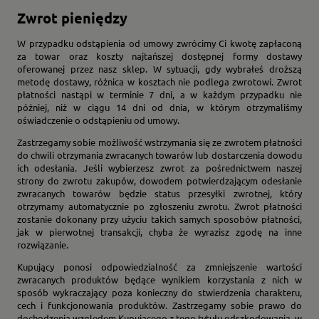
Zwrot pieniędzy
W przypadku odstąpienia od umowy zwrócimy Ci kwotę zapłaconą
za towar oraz koszty najtańszej dostępnej formy dostawy
oferowanej przez nasz sklep. W sytuacji, gdy wybrałeś droższą
metodę dostawy, różnica w kosztach nie podlega zwrotowi. Zwrot
płatności nastąpi w terminie 7 dni, a w każdym przypadku nie
później, niż w ciągu 14 dni od dnia, w którym otrzymaliśmy
oświadczenie o odstąpieniu od umowy.
Zastrzegamy sobie możliwość wstrzymania się ze zwrotem płatności
do chwili otrzymania zwracanych towarów lub dostarczenia dowodu
ich odesłania. Jeśli wybierzesz zwrot za pośrednictwem naszej
strony do zwrotu zakupów, dowodem potwierdzającym odesłanie
zwracanych towarów będzie status przesyłki zwrotnej, który
otrzymamy automatycznie po zgłoszeniu zwrotu. Zwrot płatności
zostanie dokonany przy użyciu takich samych sposobów płatności,
jak w pierwotnej transakcji, chyba że wyrazisz zgodę na inne
rozwiązanie.
Kupujący ponosi odpowiedzialność za zmniejszenie wartości
zwracanych produktów będące wynikiem korzystania z nich w
sposób wykraczający poza konieczny do stwierdzenia charakteru,
cech i funkcjonowania produktów. Zastrzegamy sobie prawo do
dochodzenia względem Kupującego z tego tytułu odszkodowania, w