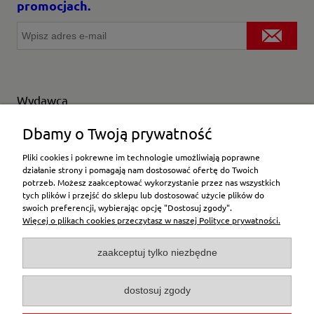
promocjach.
Wydawca
Wybierz producenta
Dbamy o Twoją prywatność
Pliki cookies i pokrewne im technologie umożliwiają poprawne
działanie strony i pomagają nam dostosować ofertę do Twoich
potrzeb. Możesz zaakceptować wykorzystanie przez nas wszystkich
Moje konto
tych plików i przejść do sklepu lub dostosować użycie plików do
swoich preferencji, wybierając opcję "Dostosuj zgody".
Więcej o plikach cookies przeczytasz w naszej Polityce prywatności.
Płatności i dostawa
zaakceptuj tylko niezbędne
Pomoc
dostosuj zgody
O firmie