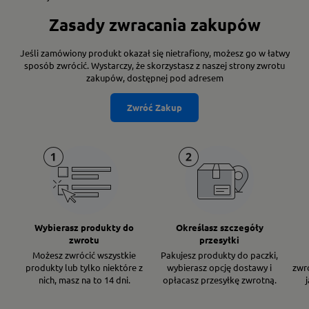
Zasady zwracania zakupów
Jeśli zamówiony produkt okazał się nietrafiony, możesz go w łatwy
sposób zwrócić. Wystarczy, że skorzystasz z naszej strony zwrotu
zakupów, dostępnej pod adresem
Zwróć Zakup
Wybierasz produkty do
Określasz szczegóły
zwrotu
przesyłki
Możesz zwrócić wszystkie
Pakujesz produkty do paczki,
produkty lub tylko niektóre z
wybierasz opcję dostawy i
zwro
nich, masz na to 14 dni.
opłacasz przesyłkę zwrotną.