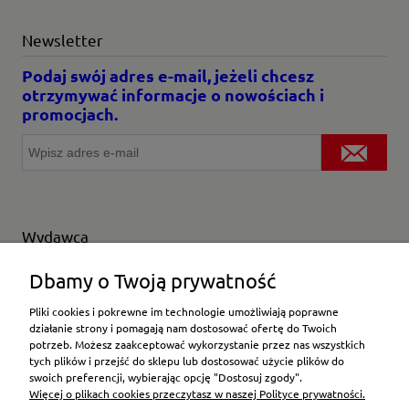
Newsletter
Podaj swój adres e-mail, jeżeli chcesz
otrzymywać informacje o nowościach i
promocjach.
Wydawca
Wybierz producenta
Dbamy o Twoją prywatność
Pliki cookies i pokrewne im technologie umożliwiają poprawne
działanie strony i pomagają nam dostosować ofertę do Twoich
potrzeb. Możesz zaakceptować wykorzystanie przez nas wszystkich
Moje konto
tych plików i przejść do sklepu lub dostosować użycie plików do
swoich preferencji, wybierając opcję "Dostosuj zgody".
Więcej o plikach cookies przeczytasz w naszej Polityce prywatności.
Płatności i dostawa