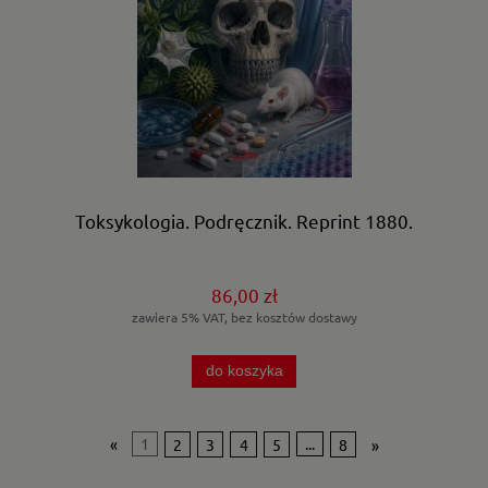
Toksykologia. Podręcznik. Reprint 1880.
86,00 zł
zawiera 5% VAT, bez kosztów dostawy
do koszyka
«
1
2
3
4
5
...
8
»