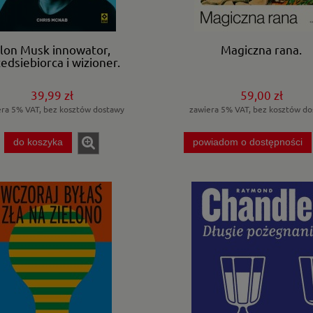
lon Musk innowator,
Magiczna rana.
edsiębiorca i wizjoner.
39,99 zł
59,00 zł
era 5% VAT, bez kosztów dostawy
zawiera 5% VAT, bez kosztów do
do koszyka
powiadom o dostępności