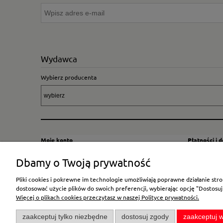
Wydawca
Wybierz producenta
Moje konto
Płatności i 
Twoje zamówienia
Sposoby i kos
Dbamy o Twoją prywatność
Ustawienia konta
Wysyłka za G
Pliki cookies i pokrewne im technologie umożliwiają poprawne działanie st
Przechowalnia
Płatność
dostosować użycie plików do swoich preferencji, wybierając opcję "Dostosuj
Więcej o plikach cookies przeczytasz w naszej Polityce prywatności.
zaakceptuj tylko niezbędne
dostosuj zgody
zaakceptuj w