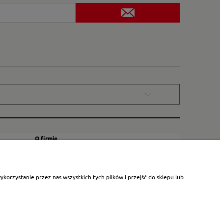
O firmie
Kontakt
Certyfikat dla małych księgarni
orzystanie przez nas wszystkich tych plików i przejść do sklepu lub
Blog
O nas