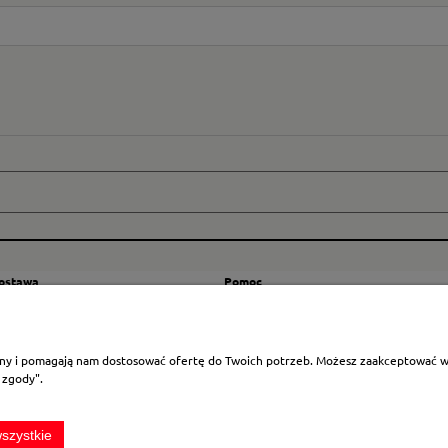
dostawa
Pomoc
zty wysyłki
Regulamin
ranicę
Mapa strony
rony i pomagają nam dostosować ofertę do Twoich potrzeb. Możesz zaakceptować wyk
Polityka cookies
 zgody".
Ustawienia plików cookies
Odstąpienie od umowy
szystkie