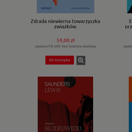
Zdrada niewierna towarzyszka
E
związków.
prz
59,00 zł
zawiera 5% VAT, bez kosztów dostawy
zawi
do koszyka