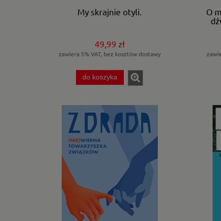
My skrajnie otyli.
O m
dź
49,99 zł
zawiera 5% VAT, bez kosztów dostawy
zawi
do koszyka