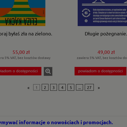
raj byłaś zła na zielono.
Długie pożegnanie
55,00 zł
49,00 zł
era 5% VAT, bez kosztów dostawy
zawiera 5% VAT, bez kosztów do
iadom o dostępności
powiadom o dostępności
«
1
2
3
4
5
...
27
»
rzymywać informacje o nowościach i promocjach.