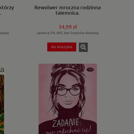
 którzy
Rewolwer mroczna rodzinna
.
tajemnica.
34,99 zł
stawy
zawiera 5% VAT, bez kosztów dostawy
do koszyka