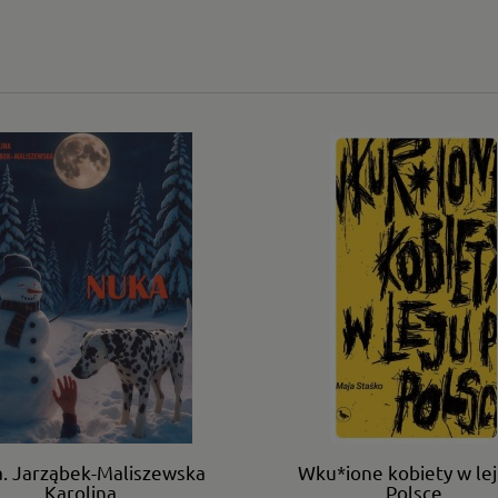
. Jarząbek-Maliszewska
Wku*ione kobiety w lej
Karolina.
Polsce.