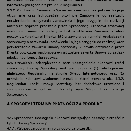
Internetowym zgodnie z pkt. 2.1.2 Regulaminu.
3.3.2.
Po złożeniu Zamówienia Sprzedawca niezwłocznie potwierdza jego
otrzymanie oraz jednocześnie przyjmuje Zamówienie do realizacji.
Potwierdzenie otrzymania Zamówienia i jego przyjęcie do realizacji
następuje poprzez przesłanie przez Sprzedawcę Klientowi stosownej
wiadomości e-mail na podany w trakcie składania Zamówienia adres
poczty elektronicznej Klienta, która zawiera co najmniej oświadczenia
Sprzedawcy o otrzymaniu Zamówienia i o jego przyjęciu do realizacji oraz
potwierdzenie zawarcia Umowy Sprzedaży. Z chwilą otrzymania przez
Klienta powyższej wiadomości e-mail zostaje zawarta Umowa Sprzedaży
między Klientem, a Sprzedawcą.
3.4.
Utrwalenie, zabezpieczenie oraz udostępnienie Klientowi treści
zawieranej Umowy Sprzedaży następuje poprzez (1) udostępnienie
niniejszego Regulaminu na stronie Sklepu Internetowego oraz (2)
przesłanie Klientowi wiadomości e-mail, o której mowa w pkt. 3.3.2.
Regulaminu. Treść Umowy Sprzedaży jest dodatkowo utrwalona i
zabezpieczona w systemie informatycznym Sklepu Internetowego
Sprzedawcy.
4.
SPOSOBY I TERMINY PŁATNOŚCI ZA PRODUKT
4.1.
Sprzedawca udostępnia Klientowi następujące sposoby płatności z
tytułu Umowy Sprzedaży:
4.1.1.
Płatność za pobraniem przy odbiorze przesyłki.