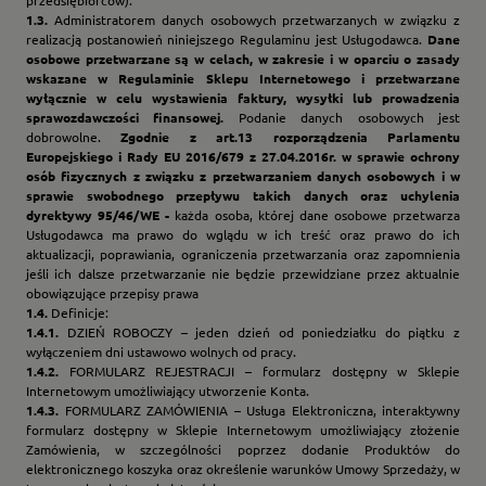
1.3.
Administratorem danych osobowych przetwarzanych w związku z
realizacją postanowień niniejszego Regulaminu jest Usługodawca.
Dane
osobowe przetwarzane są w celach, w zakresie i w oparciu o zasady
wskazane w Regulaminie Sklepu Internetowego i przetwarzane
wyłącznie w celu wystawienia faktury, wysyłki lub prowadzenia
sprawozdawczości finansowej.
Podanie danych osobowych jest
dobrowolne.
Zgodnie z art.13 rozporządzenia Parlamentu
Europejskiego i Rady EU 2016/679 z 27.04.2016r. w sprawie ochrony
osób fizycznych z związku z przetwarzaniem danych osobowych i w
sprawie swobodnego przepływu takich danych oraz uchylenia
dyrektywy 95/46/WE -
każda osoba, której dane osobowe przetwarza
Usługodawca ma prawo do wglądu w ich treść oraz prawo do ich
aktualizacji, poprawiania, ograniczenia przetwarzania oraz zapomnienia
jeśli ich dalsze przetwarzanie nie będzie przewidziane przez aktualnie
obowiązujące przepisy prawa
1.4.
Definicje:
1.4.1.
DZIEŃ ROBOCZY – jeden dzień od poniedziałku do piątku z
wyłączeniem dni ustawowo wolnych od pracy.
1.4.2.
FORMULARZ REJESTRACJI – formularz dostępny w Sklepie
Internetowym umożliwiający utworzenie Konta.
1.4.3.
FORMULARZ ZAMÓWIENIA – Usługa Elektroniczna, interaktywny
formularz dostępny w Sklepie Internetowym umożliwiający złożenie
Zamówienia, w szczególności poprzez dodanie Produktów do
elektronicznego koszyka oraz określenie warunków Umowy Sprzedaży, w