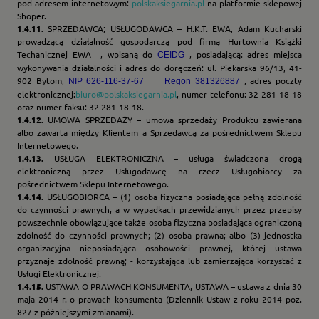
pod adresem internetowym:
polskaksiegarnia.pl
na platformie sklepowej
Shoper.
1.4.11.
SPRZEDAWCA; USŁUGODAWCA – H.K.T. EWA, Adam Kucharski
prowadzącą działalność gospodarczą pod firmą Hurtownia Książki
Techanicznej EWA , wpisaną do
, posiadającą: adres miejsca
CEIDG
wykonywania działalności i adres do doręczeń: ul. Piekarska 96/13, 41-
902 Bytom,
, adres poczty
NIP 626-116-37-67 Regon 381326887
elektronicznej:
biuro@polskaksiegarnia.pl
, numer telefonu: 32 281-18-18
oraz numer faksu: 32 281-18-18.
1.4.12.
UMOWA SPRZEDAŻY – umowa sprzedaży Produktu zawierana
albo zawarta między Klientem a Sprzedawcą za pośrednictwem Sklepu
Internetowego.
1.4.13.
USŁUGA ELEKTRONICZNA – usługa świadczona drogą
elektroniczną przez Usługodawcę na rzecz Usługobiorcy za
pośrednictwem Sklepu Internetowego.
1.4.14.
USŁUGOBIORCA – (1) osoba fizyczna posiadająca pełną zdolność
do czynności prawnych, a w wypadkach przewidzianych przez przepisy
powszechnie obowiązujące także osoba fizyczna posiadająca ograniczoną
zdolność do czynności prawnych; (2) osoba prawna; albo (3) jednostka
organizacyjna nieposiadająca osobowości prawnej, której ustawa
przyznaje zdolność prawną; - korzystająca lub zamierzająca korzystać z
Usługi Elektronicznej.
1.4.15.
USTAWA O PRAWACH KONSUMENTA, USTAWA – ustawa z dnia 30
maja 2014 r. o prawach konsumenta (Dziennik Ustaw z roku 2014 poz.
827 z późniejszymi zmianami).