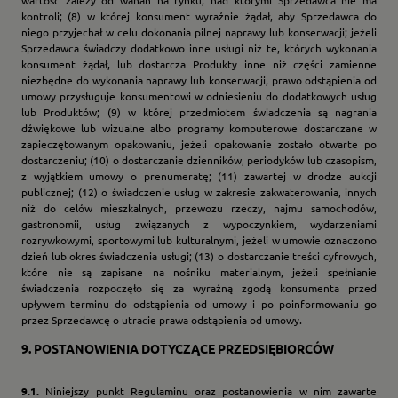
wartość zależy od wahań na rynku, nad którymi Sprzedawca nie ma
kontroli; (8) w której konsument wyraźnie żądał, aby Sprzedawca do
niego przyjechał w celu dokonania pilnej naprawy lub konserwacji; jeżeli
Sprzedawca świadczy dodatkowo inne usługi niż te, których wykonania
konsument żądał, lub dostarcza Produkty inne niż części zamienne
niezbędne do wykonania naprawy lub konserwacji, prawo odstąpienia od
umowy przysługuje konsumentowi w odniesieniu do dodatkowych usług
lub Produktów; (9) w której przedmiotem świadczenia są nagrania
dźwiękowe lub wizualne albo programy komputerowe dostarczane w
zapieczętowanym opakowaniu, jeżeli opakowanie zostało otwarte po
dostarczeniu; (10) o dostarczanie dzienników, periodyków lub czasopism,
z wyjątkiem umowy o prenumeratę; (11) zawartej w drodze aukcji
publicznej; (12) o świadczenie usług w zakresie zakwaterowania, innych
niż do celów mieszkalnych, przewozu rzeczy, najmu samochodów,
gastronomii, usług związanych z wypoczynkiem, wydarzeniami
rozrywkowymi, sportowymi lub kulturalnymi, jeżeli w umowie oznaczono
dzień lub okres świadczenia usługi; (13) o dostarczanie treści cyfrowych,
które nie są zapisane na nośniku materialnym, jeżeli spełnianie
świadczenia rozpoczęło się za wyraźną zgodą konsumenta przed
upływem terminu do odstąpienia od umowy i po poinformowaniu go
przez Sprzedawcę o utracie prawa odstąpienia od umowy.
9.
POSTANOWIENIA DOTYCZĄCE PRZEDSIĘBIORCÓW
9.1.
Niniejszy punkt Regulaminu oraz postanowienia w nim zawarte