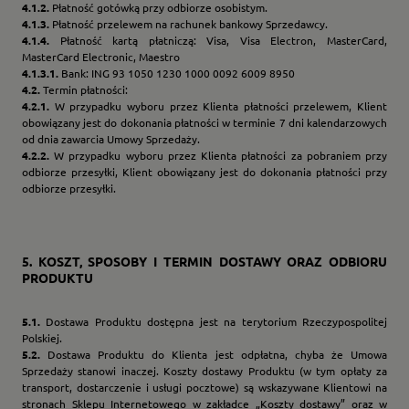
4.1.2.
Płatność gotówką przy odbiorze osobistym.
4.1.3.
Płatność przelewem na rachunek bankowy Sprzedawcy.
4.1.4.
Płatność kartą płatniczą: Visa, Visa Electron, MasterCard,
MasterCard Electronic, Maestro
4.1.3.1.
Bank: ING 93 1050 1230 1000 0092 6009 8950
4.2.
Termin płatności:
4.2.1.
W przypadku wyboru przez Klienta płatności przelewem, Klient
obowiązany jest do dokonania płatności w terminie 7 dni kalendarzowych
od dnia zawarcia Umowy Sprzedaży.
4.2.2.
W przypadku wyboru przez Klienta płatności za pobraniem przy
odbiorze przesyłki, Klient obowiązany jest do dokonania płatności przy
odbiorze przesyłki.
5.
KOSZT, SPOSOBY I TERMIN DOSTAWY ORAZ ODBIORU
PRODUKTU
5.1.
Dostawa Produktu dostępna jest na terytorium Rzeczypospolitej
Polskiej.
5.2.
Dostawa Produktu do Klienta jest odpłatna, chyba że Umowa
Sprzedaży stanowi inaczej. Koszty dostawy Produktu (w tym opłaty za
transport, dostarczenie i usługi pocztowe) są wskazywane Klientowi na
stronach Sklepu Internetowego w zakładce „Koszty dostawy” oraz w