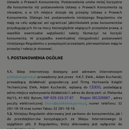
Ustawie o Prawach Konsumenta. Postanowienia umów mniej korzystne
dla konsumenta niż postanowienia Ustawy o Prawach Konsumenta są
nieważne, a w ich miejsce stosuje się przepisy Ustawy o Prawach
Konsumenta. Dlatego też postanowienia niniejszego Regulaminu nie
mają na celu wyłączać ani ograniczać jakichkolwiek praw konsumentów
przysługujących im na mocy bezwzględnie wiążących przepisów prawa, a
wszelkie ewentualne wątpliwości należy tłumaczyć na korzyść
konsumenta. W przypadku ewentualnej niezgodności postanowień
niniejszego Regulaminu z powyższymi przepisami, pierwszeństwo mają te
przepisy i należy je stosować.
1.
POSTANOWIENIA OGÓLNE
1.1.
Sklep Internetowy dostępny pod adresem internetowym
polskaksiegarnia.pl
prowadzony jest przez H.K.T. EWA , Adam Kucharski,
prowadzącą działalność gospodarczą pod firmą Hurtownia Książki
Techanicznej EWA, Adam Kucharski, wpisaną do
, posiadającą:
CEIDG
adres miejsca wykonywania działalności i adres do doręczeń: ul. Piekarska
96/13, 41-902 Bytom,
, adres
NIP 626-116-37-67 Regon 381326887
poczty elektronicznej:
biuro@polskaksiegarnia.pl
, numer telefonu: 32
281-18-18 oraz numer faksu: 32 281-18-18.
1.2.
Niniejszy Regulamin skierowany jest zarówno do konsumentów, jak i
do przedsiębiorców korzystających ze Sklepu Internetowego (z
wyjątkiem pkt. 9 Regulaminu, który skierowany jest wyłącznie do
przedsiębiorców).