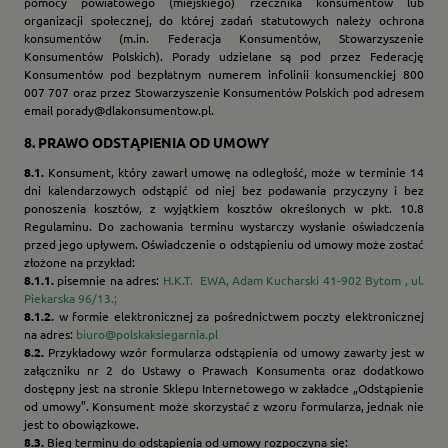
pomocy powiatowego (miejskiego) rzecznika konsumentów lub
organizacji społecznej, do której zadań statutowych należy ochrona
konsumentów (m.in. Federacja Konsumentów, Stowarzyszenie
Konsumentów Polskich). Porady udzielane są pod przez Federację
Konsumentów pod bezpłatnym numerem infolinii konsumenckiej 800
007 707 oraz przez Stowarzyszenie Konsumentów Polskich pod adresem
email porady@dlakonsumentow.pl.
8.
PRAWO ODSTĄPIENIA OD UMOWY
8.1.
Konsument, który zawarł umowę na odległość, może w terminie 14
dni kalendarzowych odstąpić od niej bez podawania przyczyny i bez
ponoszenia kosztów, z wyjątkiem kosztów określonych w pkt. 10.8
Regulaminu. Do zachowania terminu wystarczy wysłanie oświadczenia
przed jego upływem. Oświadczenie o odstąpieniu od umowy może zostać
złożone na przykład:
8.1.1.
pisemnie na adres:
H.K.T. EWA, Adam Kucharski 41-902 Bytom , ul.
Piekarska 96/13.;
8.1.2.
w formie elektronicznej za pośrednictwem poczty elektronicznej
na adres:
biuro@polskaksiegarnia.pl
8.2.
Przykładowy wzór formularza odstąpienia od umowy zawarty jest w
załączniku nr 2 do Ustawy o Prawach Konsumenta oraz dodatkowo
dostępny jest na stronie Sklepu Internetowego w zakładce „Odstąpienie
od umowy”. Konsument może skorzystać z wzoru formularza, jednak nie
jest to obowiązkowe.
8.3.
Bieg terminu do odstąpienia od umowy rozpoczyna się: