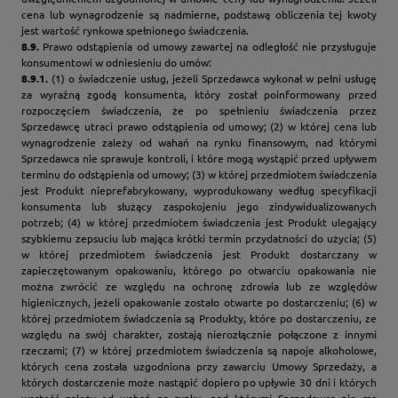
cena lub wynagrodzenie są nadmierne, podstawą obliczenia tej kwoty
jest wartość rynkowa spełnionego świadczenia.
8.9.
Prawo odstąpienia od umowy zawartej na odległość nie przysługuje
konsumentowi w odniesieniu do umów:
8.9.1.
(1) o świadczenie usług, jeżeli Sprzedawca wykonał w pełni usługę
za wyraźną zgodą konsumenta, który został poinformowany przed
rozpoczęciem świadczenia, że po spełnieniu świadczenia przez
Sprzedawcę utraci prawo odstąpienia od umowy; (2) w której cena lub
wynagrodzenie zależy od wahań na rynku finansowym, nad którymi
Sprzedawca nie sprawuje kontroli, i które mogą wystąpić przed upływem
terminu do odstąpienia od umowy; (3) w której przedmiotem świadczenia
jest Produkt nieprefabrykowany, wyprodukowany według specyfikacji
konsumenta lub służący zaspokojeniu jego zindywidualizowanych
potrzeb; (4) w której przedmiotem świadczenia jest Produkt ulegający
szybkiemu zepsuciu lub mająca krótki termin przydatności do użycia; (5)
w której przedmiotem świadczenia jest Produkt dostarczany w
zapieczętowanym opakowaniu, którego po otwarciu opakowania nie
można zwrócić ze względu na ochronę zdrowia lub ze względów
higienicznych, jeżeli opakowanie zostało otwarte po dostarczeniu; (6) w
której przedmiotem świadczenia są Produkty, które po dostarczeniu, ze
względu na swój charakter, zostają nierozłącznie połączone z innymi
rzeczami; (7) w której przedmiotem świadczenia są napoje alkoholowe,
których cena została uzgodniona przy zawarciu Umowy Sprzedaży, a
których dostarczenie może nastąpić dopiero po upływie 30 dni i których