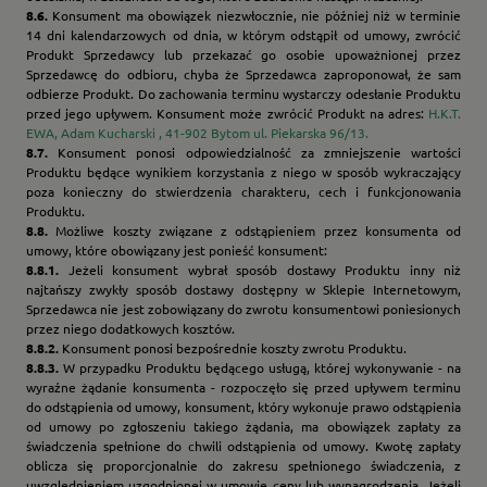
8.6.
Konsument ma obowiązek niezwłocznie, nie później niż w terminie
14 dni kalendarzowych od dnia, w którym odstąpił od umowy, zwrócić
Produkt Sprzedawcy lub przekazać go osobie upoważnionej przez
Sprzedawcę do odbioru, chyba że Sprzedawca zaproponował, że sam
odbierze Produkt. Do zachowania terminu wystarczy odesłanie Produktu
przed jego upływem. Konsument może zwrócić Produkt na adres:
H.K.T.
EWA, Adam Kucharski , 41-902 Bytom ul. Piekarska 96/13.
8.7.
Konsument ponosi odpowiedzialność za zmniejszenie wartości
Produktu będące wynikiem korzystania z niego w sposób wykraczający
poza konieczny do stwierdzenia charakteru, cech i funkcjonowania
Produktu.
8.8.
Możliwe koszty związane z odstąpieniem przez konsumenta od
umowy, które obowiązany jest ponieść konsument:
8.8.1.
Jeżeli konsument wybrał sposób dostawy Produktu inny niż
najtańszy zwykły sposób dostawy dostępny w Sklepie Internetowym,
Sprzedawca nie jest zobowiązany do zwrotu konsumentowi poniesionych
przez niego dodatkowych kosztów.
8.8.2.
Konsument ponosi bezpośrednie koszty zwrotu Produktu.
8.8.3.
W przypadku Produktu będącego usługą, której wykonywanie - na
wyraźne żądanie konsumenta - rozpoczęło się przed upływem terminu
do odstąpienia od umowy, konsument, który wykonuje prawo odstąpienia
od umowy po zgłoszeniu takiego żądania, ma obowiązek zapłaty za
świadczenia spełnione do chwili odstąpienia od umowy. Kwotę zapłaty
oblicza się proporcjonalnie do zakresu spełnionego świadczenia, z
uwzględnieniem uzgodnionej w umowie ceny lub wynagrodzenia. Jeżeli