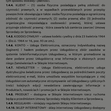
tym sposobu dostawy i płatności.
1.4.4.
KLIENT – (1) osoba fizyczna posiadająca pełną zdolność do
czynności prawnych, a w wypadkach przewidzianych przez przepisy
powszechnie obowiązujące także osoba fizyczna posiadająca ograniczoną
zdolność do czynności prawnych; (2) osoba prawna; albo (3) jednostka
organizacyjna nieposiadająca osobowości prawnej, której ustawa
przyznaje zdolność prawną; - która zawarła lub zamierza zawrzeć Umowę
Sprzedaży ze Sprzedawcą.
1.4.5.
KODEKS CYWILNY – ustawa kodeks cywilny z dnia 23 kwietnia 1964
r. (Dz.U. 1964 nr 16, poz. 93 ze zm.).
1.4.6.
KONTO – Usługa Elektroniczna, oznaczony indywidualną nazwą
(loginem) i hasłem podanym przez Usługobiorcę zbiór zasobów w
systemie teleinformatycznym Usługodawcy, w którym gromadzone są
dane podane przez Usługobiorcę oraz informacje o złożonych przez
niego Zamówieniach w Sklepie Internetowym.
1.4.7.
NEWSLETTER – Usługa Elektroniczna, elektroniczna usługa
dystrybucyjna świadczona przez Usługodawcę za pośrednictwem poczty
elektronicznej e-mail, która umożliwia wszystkim korzystającym z niej
Usługobiorcom automatyczne otrzymywanie od Usługodawcy cyklicznych
treści kolejnych edycji newslettera zawierającego informacje o
Produktach, nowościach i promocjach w Sklepie Internetowym.
1.4.8.
PRODUKT – dostępna w Sklepie Internetowym rzecz ruchoma
będąca przedmiotem Umowy Sprzedaży między Klientem a Sprzedawcą.
1.4.9.
REGULAMIN – niniejszy regulamin Sklepu Internetowego.
1.4.10.
SKLEP INTERNETOWY - sklep internetowy Usługodawcy dostępny