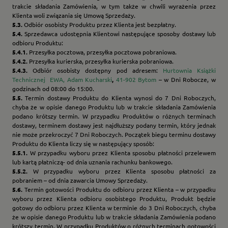
trakcie składania Zamówienia, w tym także w chwili wyrażenia przez
Klienta woli związania się Umową Sprzedaży.
5.3.
Odbiór osobisty Produktu przez Klienta jest bezpłatny.
5.4.
Sprzedawca udostępnia Klientowi następujące sposoby dostawy lub
odbioru Produktu:
5.4.1.
Przesyłka pocztowa, przesyłka pocztowa pobraniowa.
5.4.2.
Przesyłka kurierska, przesyłka kurierska pobraniowa.
5.4.3.
Odbiór osobisty dostępny pod adresem:
Hurtownia Książki
Technicznej EWA, Adam Kucharski
,
41-902 Bytom
– w Dni Robocze, w
godzinach od 08:00 do 15:00.
5.5.
Termin dostawy Produktu do Klienta wynosi do 7 Dni Roboczych,
chyba że w opisie danego Produktu lub w trakcie składania Zamówienia
podano krótszy termin. W przypadku Produktów o różnych terminach
dostawy, terminem dostawy jest najdłuższy podany termin, który jednak
nie może przekroczyć 7 Dni Roboczych. Początek biegu terminu dostawy
Produktu do Klienta liczy się w następujący sposób:
5.5.1.
W przypadku wyboru przez Klienta sposobu płatności przelewem
lub kartą płatniczą- od dnia uznania rachunku bankowego.
5.5.2.
W przypadku wyboru przez Klienta sposobu płatności za
pobraniem – od dnia zawarcia Umowy Sprzedaży.
5.6.
Termin gotowości Produktu do odbioru przez Klienta – w przypadku
wyboru przez Klienta odbioru osobistego Produktu, Produkt będzie
gotowy do odbioru przez Klienta w terminie do 3 Dni Roboczych, chyba
że w opisie danego Produktu lub w trakcie składania Zamówienia podano
krótszy termin. W przypadku Produktów o różnych terminach gotowości