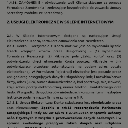
1.4.16.
ZAMÓWIENIE - oświadczenie woli Klienta składane za pomocą
Formularza Zamówienia i zmierzające bezpośrednio do zawarcia Umowy
Sprzedaży Produktu ze Sprzedawcą.
2.
USŁUGI ELEKTRONICZNE W SKLEPIE INTERNETOWYM
2.1.
W Sklepie Internetowym dostępne są następujące Usługi
Elektroniczne: Konto, Formularz Zamówienia oraz Newsletter.
2.1.1.
Konto – korzystanie z Konta możliwe jest po wykonaniu łącznie
trzech kolejnych kroków przez Usługobiorcę – (1) wypełnieniu
Formularza Rejestracji, (2) kliknięciu pola „Załóż konto” oraz (3)
potwierdzeniu chęci utworzenia Konta poprzez kliknięcie w link
potwierdzający przesłany automatycznie na podany adres poczty
elektronicznej. W Formularzu Rejestracji niezbędne jest podanie przez
Usługobiorcę następujących danych Usługobiorcy: imię i nazwisko/nazwa
firmy, adres (ulica, numer domu/mieszkania, kod pocztowy, miejscowość,
kraj), adres poczty elektronicznej, numer telefonu kontaktowego oraz
hasło. W wypadku Usługobiorców niebędących konsumentami niezbędne
jest także podanie nazwy firmy oraz numeru NIP.
2.1.1.1.
Usługa Elektroniczna Konto świadczona jest nieodpłatnie przez
czas nieoznaczony.
Zgodnie z art.13 rozporządzenia Parlamentu
Europejskiego i Rady EU 2016/679 z 27.04.2016r. w sprawie ochrony
osób fizycznych z związku z przetwarzaniem danych osobowych i w
sprawie swobodnego przepływu takich danych oraz uchylenia