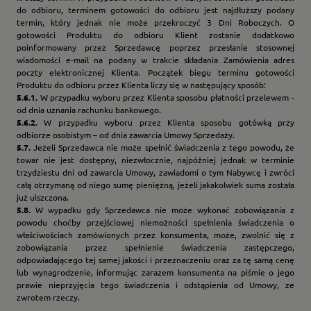
do odbioru, terminem gotowości do odbioru jest najdłuższy podany
termin, który jednak nie może przekroczyć 3 Dni Roboczych. O
gotowości Produktu do odbioru Klient zostanie dodatkowo
poinformowany przez Sprzedawcę poprzez przesłanie stosownej
wiadomości e-mail na podany w trakcie składania Zamówienia adres
poczty elektronicznej Klienta. Początek biegu terminu gotowości
Produktu do odbioru przez Klienta liczy się w następujący sposób:
5.6.1.
W przypadku wyboru przez Klienta sposobu płatności przelewem -
od dnia uznania rachunku bankowego.
5.6.2.
W przypadku wyboru przez Klienta sposobu gotówką przy
odbiorze osobistym – od dnia zawarcia Umowy Sprzedaży.
5.7.
Jeżeli Sprzedawca nie może spełnić świadczenia z tego powodu, że
towar nie jest dostępny, niezwłocznie, najpóźniej jednak w terminie
trzydziestu dni od zawarcia Umowy, zawiadomi o tym Nabywcę i zwróci
całą otrzymaną od niego sumę pieniężną, jeżeli jakakolwiek suma została
już uiszczona.
5.8.
W wypadku gdy Sprzedawca nie może wykonać zobowiązania z
powodu choćby przejściowej niemożności spełnienia świadczenia o
właściwościach zamówionych przez konsumenta, może, zwolnić się z
zobowiązania przez spełnienie świadczenia zastępczego,
odpowiadającego tej samej jakości i przeznaczeniu oraz za tę samą cenę
lub wynagrodzenie, informując zarazem konsumenta na piśmie o jego
prawie nieprzyjęcia tego świadczenia i odstąpienia od Umowy, ze
zwrotem rzeczy.