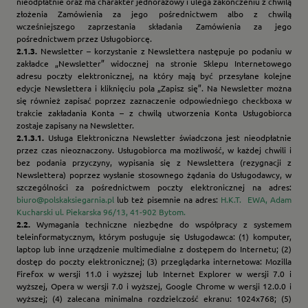
nieodpłatnie oraz ma charakter jednorazowy i ulega zakończeniu z chwilą
złożenia Zamówienia za jego pośrednictwem albo z chwilą
wcześniejszego zaprzestania składania Zamówienia za jego
pośrednictwem przez Usługobiorcę.
2.1.3.
Newsletter – korzystanie z Newslettera następuje po podaniu w
zakładce „Newsletter” widocznej na stronie Sklepu Internetowego
adresu poczty elektronicznej, na który mają być przesyłane kolejne
edycje Newslettera i kliknięciu pola „Zapisz się”. Na Newsletter można
się również zapisać poprzez zaznaczenie odpowiedniego checkboxa w
trakcie zakładania Konta – z chwilą utworzenia Konta Usługobiorca
zostaje zapisany na Newsletter.
2.1.3.1.
Usługa Elektroniczna Newsletter świadczona jest nieodpłatnie
przez czas nieoznaczony. Usługobiorca ma możliwość, w każdej chwili i
bez podania przyczyny, wypisania się z Newslettera (rezygnacji z
Newslettera) poprzez wysłanie stosownego żądania do Usługodawcy, w
szczególności za pośrednictwem poczty elektronicznej na adres:
biuro@polskaksiegarnia.pl
lub też pisemnie na adres:
H.K.T. EWA, Adam
Kucharski ul. Piekarska 96/13, 41-902 Bytom.
2.2.
Wymagania techniczne niezbędne do współpracy z systemem
teleinformatycznym, którym posługuje się Usługodawca: (1) komputer,
laptop lub inne urządzenie multimedialne z dostępem do Internetu; (2)
dostęp do poczty elektronicznej; (3) przeglądarka internetowa: Mozilla
Firefox w wersji 11.0 i wyższej lub Internet Explorer w wersji 7.0 i
wyższej, Opera w wersji 7.0 i wyższej, Google Chrome w wersji 12.0.0 i
wyższej; (4) zalecana minimalna rozdzielczość ekranu: 1024x768; (5)