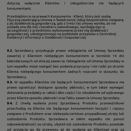
dotyczą wyłącznie Klientów i Usługobiorców nie będących
konsumentami.
Przedsiębiorca na prawach Konsumenta - Klient, który jest osobą
fizyczną zawierającą Umowę o Świadczenie Usług bezpośrednio związaną
z jej działalnością gospodarczą, gdy z treści tej umowy wynika, że nie
posiada ona dla niej charakteru zawodowego, wynikającego w
szczególności z przedmiotu wykonywanej przez nią działalności
gospodarczej, udostępnionego na podstawie przepisów o Centralnej
Ewidencji i Informacji o Działalności Gospodarczej
9.2.
Sprzedawcy przysługuje prawo odstąpienia od Umowy Sprzedaży
zawartej z Klientem niebędącym konsumentem w terminie 14 dni
kalendarzowych od dnia jej zawarcia. Odstąpienie od Umowy Sprzedaży w
tym wypadku może nastąpić bez podania przyczyny i nie rodzi po stronie
Klienta niebędącego konsumentem żadnych roszczeń w stosunku do
Sprzedawcy.
9.3.
W wypadku Klientów nie będących konsumentami Sprzedawca ma
prawo ograniczyć dostępne sposoby płatności, w tym także wymagać
dokonania przedpłaty w całości albo części i to niezależnie od wybranego
przez Klienta sposobu płatności oraz faktu zawarcia Umowy Sprzedaży.
9.4.
Z chwilą wydania przez Sprzedawcę Produktu przewoźnikowi
przechodzą na Klienta nie będącego konsumentem korzyści i ciężary
związane z Produktem oraz niebezpieczeństwo przypadkowej utraty lub
uszkodzenia Produktu. Sprzedawca w takim wypadku nie ponosi
odpowiedzialności za utratę, ubytek lub uszkodzenie Produktu powstałe
od przyjęcia go do przewozu aż do wydania go Klientowi oraz za