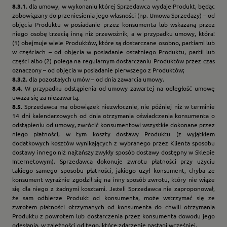
8.3.1.
dla umowy, w wykonaniu której Sprzedawca wydaje Produkt, będąc
zobowiązany do przeniesienia jego własności (np. Umowa Sprzedaży) – od
objęcia Produktu w posiadanie przez konsumenta lub wskazaną przez
niego osobę trzecią inną niż przewoźnik, a w przypadku umowy, która:
(1) obejmuje wiele Produktów, które są dostarczane osobno, partiami lub
w częściach – od objęcia w posiadanie ostatniego Produktu, partii lub
części albo (2) polega na regularnym dostarczaniu Produktów przez czas
oznaczony – od objęcia w posiadanie pierwszego z Produktów;
8.3.2.
dla pozostałych umów – od dnia zawarcia umowy.
8.4.
W przypadku odstąpienia od umowy zawartej na odległość umowę
uważa się za niezawartą.
8.5.
Sprzedawca ma obowiązek niezwłocznie, nie później niż w terminie
14 dni kalendarzowych od dnia otrzymania oświadczenia konsumenta o
odstąpieniu od umowy, zwrócić konsumentowi wszystkie dokonane przez
niego płatności, w tym koszty dostawy Produktu (z wyjątkiem
dodatkowych kosztów wynikających z wybranego przez Klienta sposobu
dostawy innego niż najtańszy zwykły sposób dostawy dostępny w Sklepie
Internetowym). Sprzedawca dokonuje zwrotu płatności przy użyciu
takiego samego sposobu płatności, jakiego użył konsument, chyba że
konsument wyraźnie zgodził się na inny sposób zwrotu, który nie wiąże
się dla niego z żadnymi kosztami. Jeżeli Sprzedawca nie zaproponował,
że sam odbierze Produkt od konsumenta, może wstrzymać się ze
zwrotem płatności otrzymanych od konsumenta do chwili otrzymania
Produktu z powrotem lub dostarczenia przez konsumenta dowodu jego
odesłania, w zależności od tego, które zdarzenie nastąpi wcześniej.