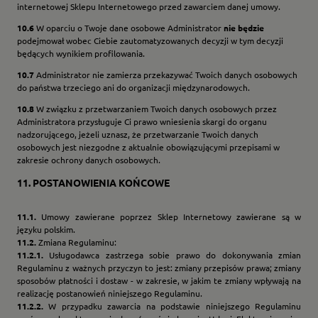
internetowej Sklepu Internetowego przed zawarciem danej umowy.
10.6
W oparciu o Twoje dane osobowe Administrator
nie będzie
podejmował wobec Ciebie zautomatyzowanych decyzji w tym decyzji
będących wynikiem profilowania.
10.7
Administrator nie zamierza przekazywać Twoich danych osobowych
do państwa trzeciego ani do organizacji międzynarodowych.
10.8
W związku z przetwarzaniem Twoich danych osobowych przez
Administratora przysługuje Ci prawo wniesienia skargi do organu
nadzorującego, jeżeli uznasz, że przetwarzanie Twoich danych
osobowych jest niezgodne z aktualnie obowiązującymi przepisami w
zakresie ochrony danych osobowych.
11.
POSTANOWIENIA KOŃCOWE
11.1.
Umowy zawierane poprzez Sklep Internetowy zawierane są w
języku polskim.
11.2.
Zmiana Regulaminu:
11.2.1.
Usługodawca zastrzega sobie prawo do dokonywania zmian
Regulaminu z ważnych przyczyn to jest: zmiany przepisów prawa; zmiany
sposobów płatności i dostaw - w zakresie, w jakim te zmiany wpływają na
realizację postanowień niniejszego Regulaminu.
11.2.2.
W przypadku zawarcia na podstawie niniejszego Regulaminu