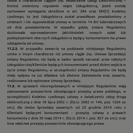
umów o charakterze ciągłym (np. świadczenie Usługi Elektronicznej –
Konto) zmieniony regulamin wiąże Usługobiorcę, jeżeli zostały
zachowane wymagania określone w art. 384 oraz 384[1] Kodeksu
cywilnego, to jest Usługobiorca został prawidłowo powiadomiony o
zmianach i nie wypowiedział umowy w terminie 14 dni kalendarzowych
od dnia powiadomienia. W wypadku gdyby zmiana Regulaminu
skutkowała wprowadzeniem jakichkolwiek nowych opłat lub
podwyższeniem obecnych Usługobiorca będący konsumentem ma prawo
odstąpienia od umowy.
11.2.3.
W przypadku zawarcia na podstawie niniejszego Regulaminu
umów o innym charakterze niż umowy ciągłe (np. Umowa Sprzedaży)
zmiany Regulaminu nie będą w żaden sposób naruszać praw nabytych
Usługobiorców/Klientów będących konsumentami przed dniem wejścia w
życie zmian Regulaminu, w szczególności zmiany Regulaminu nie będą
miały wpływu na już składane lub złożone Zamówienia oraz zawarte,
realizowane lub wykonane Umowy Sprzedaży.
11.3.
W sprawach nieuregulowanych w niniejszym Regulaminie mają
zastosowanie powszechnie obowiązujące przepisy prawa polskiego, w
szczególności: Kodeksu cywilnego; ustawy o świadczeniu usług drogą
elektroniczną z dnia 18 lipca 2002 r. (Dz.U. 2002 nr 144, poz. 1204 ze
zm.); dla Umów Sprzedaży zawartych od 25 grudnia 2014 roku z
Klientami będącymi konsumentami - przepisy ustawy o prawach
konsumenta z dnia 30 maja 2014 r. (Dz.U. 2014 r. poz. 827 ze zm.); oraz
inne właściwe przepisy powszechnie obowiązującego prawa.