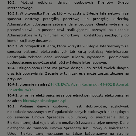
10.3.
Możliwi odbiorcy danych osobowych Klientów Sklepu
Internetowego:
10.3.1.
W przypadku Klienta, który korzysta w Sklepie Internetowym ze
sposobu dostawy przesyłką pocztową lub przesyłką kurierską,
Administrator udostępnia zebrane dane osobowe Klienta wybranemu
przewoźnikowi lub pośrednikowi realizującemu przesyłki na zlecenie
Administratora w tym numer komórkowy kontaktowy niezbędny do
komunikacji przy dostawie.
10.3.2.
W przypadku Klienta, który korzysta w Sklepie Internetowym ze
sposobu płatności elektronicznych lub kartą płatniczą Administrator
udostępnia zebrane dane osobowe Klienta, wybranemu podmiotowi
obsługującemu powyższe płatności w Sklepie Internetowym.
10.4.
Usługobiorca/Klient ma prawo dostępu do treści swoich danych
oraz ich poprawiania. Żądanie w tym zakresie może zostać złożone na
przykład:
10.4.1.
pisemnie na adres:
H.K.T. EWA, Adam Kucharski , 41-902 Bytom ul.
Piekarska 96/13;
10.4.2.
w formie elektronicznej za pośrednictwem poczty elektronicznej
na adres:
biuro@polskaksiegarnia.pl
10.5.
Podanie danych osobowych jest dobrowolne, aczkolwiek
niepodanie wskazanych w Regulaminie danych osobowych niezbędnych
do zawarcia Umowy Sprzedaży lub umowy o świadczenie Usługi
Elektronicznej skutkuje brakiem możliwości zawarcia tejże umowy. Dane
niezbędne do zawarcia Umowy Sprzedaży lub umowy o świadczenie
Usługi Elektronicznej wskazane są także każdorazowo na stronie