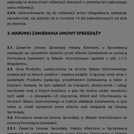
wpływają na skuteczność reklamacji złożonych z pominięciem zalecanego
opisu reklamacji.
2.4.5.
Ustosunkowanie się do reklamacji przez Usługodawcę następuje
niezwłocznie, nie później niż w terminie 14 dni kalendarzowych od dnia
jej złożenia.
3.
WARUNKI ZAWIERANIA UMOWY SPRZEDAŻY
3.1.
Zawarcie Umowy Sprzedaży między Klientem, a Sprzedawcą
następuje po uprzednim złożeniu przez Klienta Zamówienia za pomocą
Formularza Zamówień w Sklepie Internetowym zgodnie z pkt. 2.1.2
Regulaminu.
3.2.
Cena Produktu uwidoczniona na stronie Sklepu Internetowego
podana jest w złotych polskich i zawiera podatki. O łącznej cenie wraz z
podatkami Produktu będącego przedmiotem Zamówienia, a także o
kosztach dostawy (w tym opłatach za transport, dostarczenie i usługi
pocztowe) oraz o innych kosztach, a gdy nie można ustalić wysokości
tych opłat – o obowiązku ich uiszczenia, Klient jest informowany na
stronach Sklepu Internetowego w trakcie składania Zamówienia, w tym
także w chwili wyrażenia przez Klienta woli związania się Umową
Sprzedaży.
3.3.
Procedura zawarcia Umowy Sprzedaży w Sklepie Internetowym za
pomocą Formularza Zamówień
3.3.1.
Zawarcie Umowy Sprzedaży między Klientem, a Sprzedawcą
następuje po uprzednim złożeniu przez Klienta Zamówienia w Sklepie