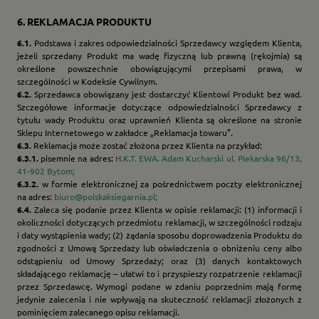
6.
REKLAMACJA PRODUKTU
6.1.
Podstawa i zakres odpowiedzialności Sprzedawcy względem Klienta,
jeżeli sprzedany Produkt ma wadę fizyczną lub prawną (rękojmia) są
określone powszechnie obowiązującymi przepisami prawa, w
szczególności w Kodeksie Cywilnym.
6.2.
Sprzedawca obowiązany jest dostarczyć Klientowi Produkt bez wad.
Szczegółowe informacje dotyczące odpowiedzialności Sprzedawcy z
tytułu wady Produktu oraz uprawnień Klienta są określone na stronie
Sklepu Internetowego w zakładce „Reklamacja towaru”.
6.3.
Reklamacja może zostać złożona przez Klienta na przykład:
6.3.1.
pisemnie na adres:
H.K.T. EWA. Adam Kucharski ul. Piekarska 96/13,
41-902 Bytom;
6.3.2.
w formie elektronicznej za pośrednictwem poczty elektronicznej
na adres:
biuro@polskaksiegarnia.pl;
6.4.
Zaleca się podanie przez Klienta w opisie reklamacji: (1) informacji i
okoliczności dotyczących przedmiotu reklamacji, w szczególności rodzaju
i daty wystąpienia wady; (2) żądania sposobu doprowadzenia Produktu do
zgodności z Umową Sprzedaży lub oświadczenia o obniżeniu ceny albo
odstąpieniu od Umowy Sprzedaży; oraz (3) danych kontaktowych
składającego reklamację – ułatwi to i przyspieszy rozpatrzenie reklamacji
przez Sprzedawcę. Wymogi podane w zdaniu poprzednim mają formę
jedynie zalecenia i nie wpływają na skuteczność reklamacji złożonych z
pominięciem zalecanego opisu reklamacji.