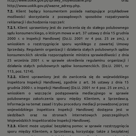
http://www.uokik.gov.pl/sprawy_indywidualne.php
oraz
http://www.uokik.gov.pl/wazne_adresy.php.
7.2.
Klient będący konsumentem posiada następujące przykładowe
możliwości skorzystania z pozasądowych sposobów rozpatrywania
reklamacji i dochodzenia roszczeń:
7.2.1.
Klient uprawniony jest do zwrócenia się do stałego polubownego
sądu konsumenckiego, o którym mowa w art. 37 ustawy z dnia 15 grudnia
2000 r. o Inspekcji Handlowej (Dz.U. 2001 nr 4 poz. 25 ze zm.), z
wnioskiem o rozstrzygnięcie sporu wynikłego z zawartej Umowy
Sprzedaży. Regulamin organizacji i działania stałych polubownych sądów
konsumenckich określa rozporządzenie ministra sprawiedliwości z dnia
25 września 2001 r. w sprawie określenia regulaminu organizacji i
działania stałych polubownych sądów konsumenckich. (Dz.U. 2001, nr
113, poz. 1214).
7.2.2.
Klient uprawniony jest do zwrócenia się do wojewódzkiego
inspektora Inspekcji Handlowej, zgodnie z art. 36 ustawy z dnia 15
grudnia 2000 r. o Inspekcji Handlowej (Dz.U. 2001 nr 4 poz. 25 ze zm.), z
wnioskiem o wszczęcie postępowania mediacyjnego w sprawie
polubownego zakończenia sporu między Klientem, a Sprzedawcą.
Informacja na temat zasad i trybu procedury mediacji prowadzonej przez
wojewódzkiego inspektora Inspekcji Handlowej dostępna jest w
siedzibach oraz na stronach internetowych poszczególnych
Wojewódzkich Inspektoratów Inspekcji Handlowej.
7.2.3.
Klient może uzyskać bezpłatną pomoc w sprawie rozstrzygnięcia
sporu między Klientem, a Sprzedawcą, korzystając także z bezpłatnej