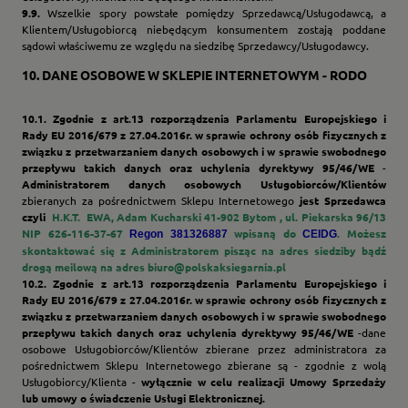
9.9.
Wszelkie spory powstałe pomiędzy Sprzedawcą/Usługodawcą, a
Klientem/Usługobiorcą niebędącym konsumentem zostają poddane
sądowi właściwemu ze względu na siedzibę Sprzedawcy/Usługodawcy.
10.
DANE OSOBOWE W SKLEPIE INTERNETOWYM - RODO
10.1.
Zgodnie z art.13 rozporządzenia Parlamentu Europejskiego i
Rady EU 2016/679 z 27.04.2016r. w sprawie ochrony osób fizycznych z
związku z przetwarzaniem danych osobowych i w sprawie swobodnego
przepływu takich danych oraz uchylenia dyrektywy 95/46/WE
-
Administratorem danych osobowych Usługobiorców/Klientów
zbieranych za pośrednictwem Sklepu Internetowego
jest Sprzedawca
czyli
H.K.T. EWA, Adam Kucharski 41-902 Bytom , ul. Piekarska 96/13
NIP 626-116-37-67
wpisaną do
. Możesz
Regon 381326887
CEIDG
skontaktować się z Administratorem pisząc na adres siedziby bądź
drogą meilową na adres biuro@polskaksiegarnia.pl
10.2.
Zgodnie z art.13 rozporządzenia Parlamentu Europejskiego i
Rady EU 2016/679 z 27.04.2016r. w sprawie ochrony osób fizycznych z
związku z przetwarzaniem danych osobowych i w sprawie swobodnego
przepływu takich danych oraz uchylenia dyrektywy 95/46/WE
-dane
osobowe Usługobiorców/Klientów zbierane przez administratora za
pośrednictwem Sklepu Internetowego zbierane są - zgodnie z wolą
Usługobiorcy/Klienta -
wyłącznie w celu realizacji Umowy Sprzedaży
lub umowy o świadczenie Usługi Elektronicznej.