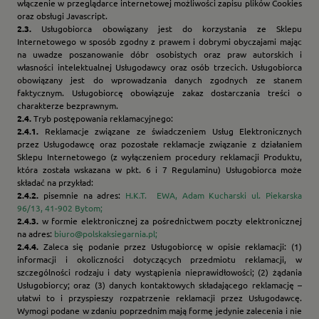
włączenie w przeglądarce internetowej możliwości zapisu plików Cookies
oraz obsługi Javascript.
2.3.
Usługobiorca obowiązany jest do korzystania ze Sklepu
Internetowego w sposób zgodny z prawem i dobrymi obyczajami mając
na uwadze poszanowanie dóbr osobistych oraz praw autorskich i
własności intelektualnej Usługodawcy oraz osób trzecich. Usługobiorca
obowiązany jest do wprowadzania danych zgodnych ze stanem
faktycznym. Usługobiorcę obowiązuje zakaz dostarczania treści o
charakterze bezprawnym.
2.4.
Tryb postępowania reklamacyjnego:
2.4.1.
Reklamacje związane ze świadczeniem Usług Elektronicznych
przez Usługodawcę oraz pozostałe reklamacje związanie z działaniem
Sklepu Internetowego (z wyłączeniem procedury reklamacji Produktu,
która została wskazana w pkt. 6 i 7 Regulaminu) Usługobiorca może
składać na przykład:
2.4.2.
pisemnie na adres:
H.K.T. EWA, Adam Kucharski ul. Piekarska
96/13, 41-902 Bytom;
2.4.3.
w formie elektronicznej za pośrednictwem poczty elektronicznej
na adres:
biuro@polskaksiegarnia.pl;
2.4.4.
Zaleca się podanie przez Usługobiorcę w opisie reklamacji: (1)
informacji i okoliczności dotyczących przedmiotu reklamacji, w
szczególności rodzaju i daty wystąpienia nieprawidłowości; (2) żądania
Usługobiorcy; oraz (3) danych kontaktowych składającego reklamację –
ułatwi to i przyspieszy rozpatrzenie reklamacji przez Usługodawcę.
Wymogi podane w zdaniu poprzednim mają formę jedynie zalecenia i nie