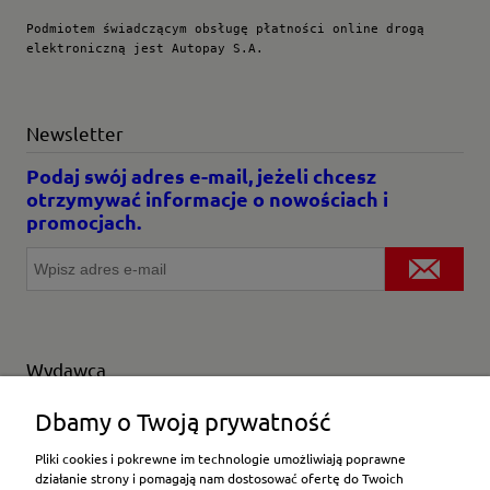
Podmiotem świadczącym obsługę płatności online drogą 
elektroniczną jest Autopay S.A.
Newsletter
Podaj swój adres e-mail, jeżeli chcesz
otrzymywać informacje o nowościach i
promocjach.
Wydawca
Wybierz producenta
Dbamy o Twoją prywatność
Pliki cookies i pokrewne im technologie umożliwiają poprawne
działanie strony i pomagają nam dostosować ofertę do Twoich