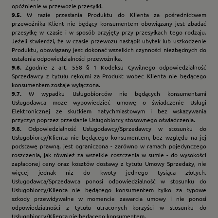
opóźnienie w przewozie przesyłki.
9.5.
W razie przesłania Produktu do Klienta za pośrednictwem
przewoźnika Klient nie będący konsumentem obowiązany jest zbadać
przesyłkę w czasie i w sposób przyjęty przy przesyłkach tego rodzaju.
Jeżeli stwierdzi, że w czasie przewozu nastąpił ubytek lub uszkodzenie
Produktu, obowiązany jest dokonać wszelkich czynności niezbędnych do
ustalenia odpowiedzialności przewoźnika.
9.6.
Zgodnie z art. 558 § 1 Kodeksu Cywilnego odpowiedzialność
Sprzedawcy z tytułu rękojmi za Produkt wobec Klienta nie będącego
konsumentem zostaje wyłączona.
9.7.
W wypadku Usługobiorców nie będących konsumentami
Usługodawca może wypowiedzieć umowę o świadczenie Usługi
Elektronicznej ze skutkiem natychmiastowym i bez wskazywania
przyczyn poprzez przesłanie Usługobiorcy stosownego oświadczenia.
9.8.
Odpowiedzialność Usługodawcy/Sprzedawcy w stosunku do
Usługobiorcy/Klienta nie będącego konsumentem, bez względu na jej
podstawę prawną, jest ograniczona - zarówno w ramach pojedynczego
roszczenia, jak również za wszelkie roszczenia w sumie - do wysokości
zapłaconej ceny oraz kosztów dostawy z tytułu Umowy Sprzedaży, nie
więcej jednak niż do kwoty jednego tysiąca złotych.
Usługodawca/Sprzedawca ponosi odpowiedzialność w stosunku do
Usługobiorcy/Klienta nie będącego konsumentem tylko za typowe
szkody przewidywalne w momencie zawarcia umowy i nie ponosi
odpowiedzialności z tytułu utraconych korzyści w stosunku do
Usługobiorcy/Klienta nie będącego konsumentem.