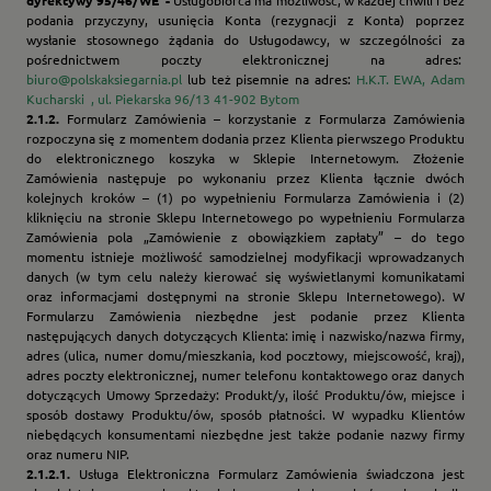
dyrektywy 95/46/WE -
Usługobiorca ma możliwość, w każdej chwili i bez
podania przyczyny, usunięcia Konta (rezygnacji z Konta) poprzez
wysłanie stosownego żądania do Usługodawcy, w szczególności za
pośrednictwem poczty elektronicznej na adres:
biuro@polskaksiegarnia.pl
lub też pisemnie na adres:
H.K.T. EWA, Adam
Kucharski , ul. Piekarska 96/13 41-902 Bytom
2.1.2.
Formularz Zamówienia – korzystanie z Formularza Zamówienia
rozpoczyna się z momentem dodania przez Klienta pierwszego Produktu
do elektronicznego koszyka w Sklepie Internetowym. Złożenie
Zamówienia następuje po wykonaniu przez Klienta łącznie dwóch
kolejnych kroków – (1) po wypełnieniu Formularza Zamówienia i (2)
kliknięciu na stronie Sklepu Internetowego po wypełnieniu Formularza
Zamówienia pola „Zamówienie z obowiązkiem zapłaty” – do tego
momentu istnieje możliwość samodzielnej modyfikacji wprowadzanych
danych (w tym celu należy kierować się wyświetlanymi komunikatami
oraz informacjami dostępnymi na stronie Sklepu Internetowego). W
Formularzu Zamówienia niezbędne jest podanie przez Klienta
następujących danych dotyczących Klienta: imię i nazwisko/nazwa firmy,
adres (ulica, numer domu/mieszkania, kod pocztowy, miejscowość, kraj),
adres poczty elektronicznej, numer telefonu kontaktowego oraz danych
dotyczących Umowy Sprzedaży: Produkt/y, ilość Produktu/ów, miejsce i
sposób dostawy Produktu/ów, sposób płatności. W wypadku Klientów
niebędących konsumentami niezbędne jest także podanie nazwy firmy
oraz numeru NIP.
2.1.2.1.
Usługa Elektroniczna Formularz Zamówienia świadczona jest