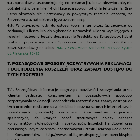
6.5.
Sprzedawca ustosunkuje się do reklamacji Klienta niezwłocznie, nie
później niż w terminie 14 dni kalendarzowych od dnia jej złożenia. Brak
ustosunkowania się Sprzedawcy w powyższym terminie oznacza, że
Sprzedawca uznał reklamację za uzasadnioną.
6.6.
W przypadku, gdy do ustosunkowania się przez Sprzedawcę do
reklamacji Klienta lub do wykonania uprawnień Klienta wynikających z
rękojmi niezbędne będzie dostarczenie Produktu do Sprzedawcy, Klient
zostanie poproszony przez Sprzedawcę o dostarczenie Produktu na
koszt Sprzedawcy na adres
H.K.T. EWA, Adam Kucharski 41-902 Bytom
ul. Piekarska 96/13
7.
POZASĄDOWE SPOSOBY ROZPATRYWANIA REKLAMACJI
I DOCHODZENIA ROSZCZEŃ ORAZ ZASADY DOSTĘPU DO
TYCH PROCEDUR
7.1.
Szczegółowe informacje dotyczące możliwości skorzystania przez
Klienta będącego konsumentem z pozasądowych sposobów
rozpatrywania reklamacji i dochodzenia roszczeń oraz zasady dostępu do
tych procedur dostępne są w siedzibach oraz na stronach internetowych
powiatowych (miejskich) rzeczników konsumentów, organizacji
społecznych, do których zadań statutowych należy ochrona
konsumentów, Wojewódzkich Inspektoratów Inspekcji Handlowej oraz
pod następującymi adresami internetowymi Urzędu Ochrony Konkurencji
i Konsumentów:
http://www.uokik.gov.pl/spory_konsumenckie.php;