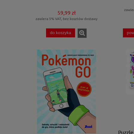
zawie
59,99 zł
zawiera 5% VAT, bez kosztów dostawy
do koszyka
pow
Puzzle