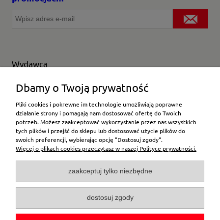
Wydawca
Wybierz producenta
Dbamy o Twoją prywatność
Pliki cookies i pokrewne im technologie umożliwiają poprawne
działanie strony i pomagają nam dostosować ofertę do Twoich
potrzeb. Możesz zaakceptować wykorzystanie przez nas wszystkich
Moje konto
tych plików i przejść do sklepu lub dostosować użycie plików do
swoich preferencji, wybierając opcję "Dostosuj zgody".
Więcej o plikach cookies przeczytasz w naszej Polityce prywatności.
Płatności i dostawa
zaakceptuj tylko niezbędne
Pomoc
dostosuj zgody
O firmie