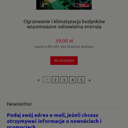
Ogrzewanie i klimatyzacja budynków
wspomagane odnawialną energią
elektryczną OZE - PV - HVAC - magazyny -
2024
39,00 zł
zawiera 8% VAT, bez kosztów dostawy
do koszyka
«
1
2
3
4
5
»
Newsletter
Podaj swój adres e-mail, jeżeli chcesz
otrzymywać informacje o nowościach i
promocjach.