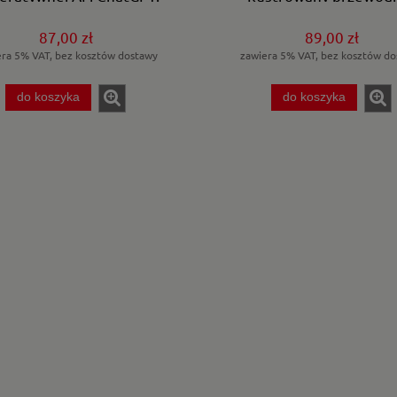
ystaj potencjał inżynierii
mptów z technologiami
87,00 zł
89,00 zł
enAI dla zwiększenia
era 5% VAT, bez kosztów dostawy
zawiera 5% VAT, bez kosztów do
ktywności i kreatywności.
do koszyka
do koszyka