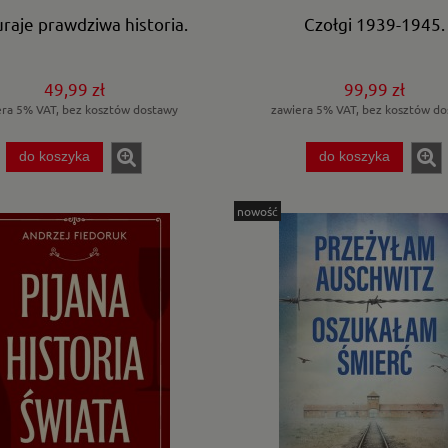
raje prawdziwa historia.
Czołgi 1939-1945.
49,99 zł
99,99 zł
era 5% VAT, bez kosztów dostawy
zawiera 5% VAT, bez kosztów do
do koszyka
do koszyka
nowość