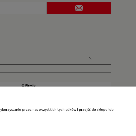
O firmie
Kontakt
Certyfikat dla małych księgarni
orzystanie przez nas wszystkich tych plików i przejść do sklepu lub
Blog
O nas