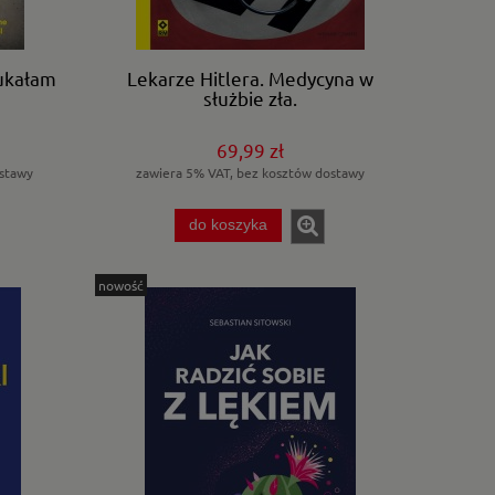
ukałam
Lekarze Hitlera. Medycyna w
służbie zła.
69,99 zł
stawy
zawiera 5% VAT, bez kosztów dostawy
do koszyka
nowość