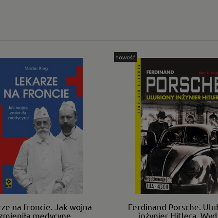
nowość
ze na froncie. Jak wojna
Ferdinand Porsche. Ulu
zmieniła medycynę.
inżynier Hitlera. Wyd