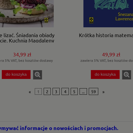
e lizać. Śniadania obiady
Krótka historia matema
cje. Kuchnia Magdaleny
34,99 zł
49,99 zł
era 5% VAT, bez kosztów dostawy
zawiera 5% VAT, bez kosztów do
do koszyka
do koszyka
«
1
2
3
4
5
...
59
»
rzymywać informacje o nowościach i promocjach.