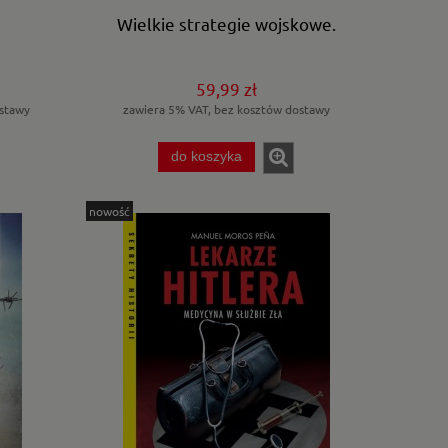
Wielkie strategie wojskowe.
59,99 zł
stawy
zawiera 5% VAT, bez kosztów dostawy
do koszyka
nowość