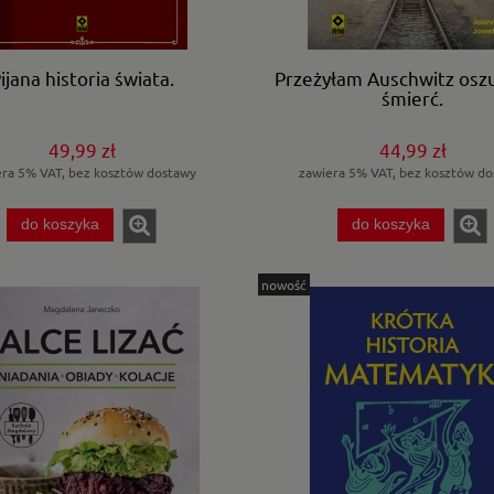
ijana historia świata.
Przeżyłam Auschwitz osz
śmierć.
49,99 zł
44,99 zł
era 5% VAT, bez kosztów dostawy
zawiera 5% VAT, bez kosztów do
do koszyka
do koszyka
nowość