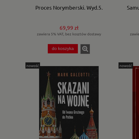
Proces Norymberski. Wyd.5.
Samu
69,99 zł
zawiera 5% VAT, bez kosztów dostawy
zawi
do koszyka
nowość
nowość