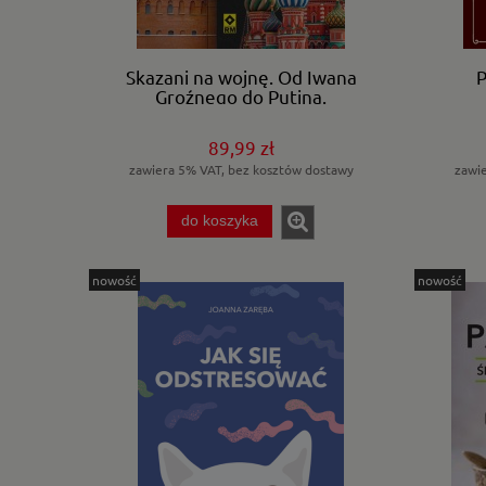
Skazani na wojnę. Od Iwana
P
Groźnego do Putina.
89,99 zł
zawiera 5% VAT, bez kosztów dostawy
zawi
do koszyka
nowość
nowość