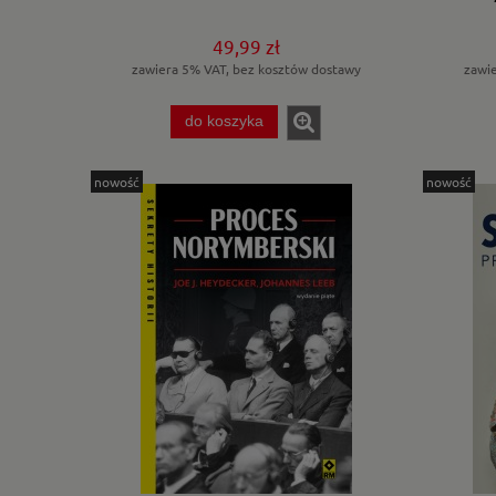
49,99 zł
zawiera 5% VAT, bez kosztów dostawy
zawi
do koszyka
nowość
nowość