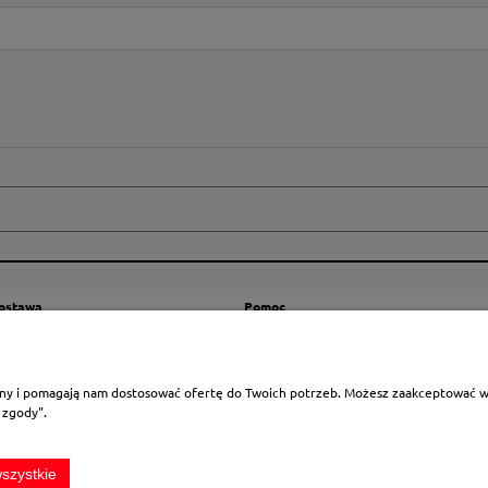
dostawa
Pomoc
zty wysyłki
Regulamin
ranicę
Mapa strony
rony i pomagają nam dostosować ofertę do Twoich potrzeb. Możesz zaakceptować wyk
Polityka cookies
 zgody".
Ustawienia plików cookies
Odstąpienie od umowy
szystkie