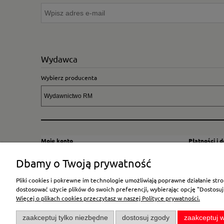
Wydawca
Wybierz producenta
Moje konto
Płatności i 
Twoje zamówienia
Sposoby i kos
Dbamy o Twoją prywatność
Ustawienia konta
Wysyłka za G
Pliki cookies i pokrewne im technologie umożliwiają poprawne działanie st
Przechowalnia
Płatność
dostosować użycie plików do swoich preferencji, wybierając opcję "Dostosuj
Więcej o plikach cookies przeczytasz w naszej Polityce prywatności.
zaakceptuj tylko niezbędne
dostosuj zgody
zaakceptuj w