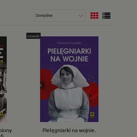
nowość
biony
Pielęgniarki na wojnie.
.6.