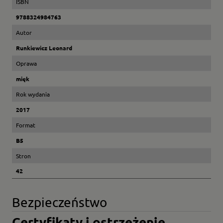
ISBN
9788324984763
Autor
Runkiewicz Leonard
Oprawa
mięk
Rok wydania
2017
Format
B5
Stron
42
Bezpieczeństwo
Certyfikaty i ostrzeżenie