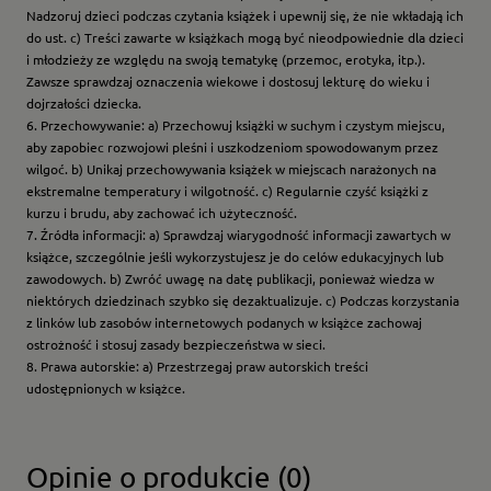
Nadzoruj dzieci podczas czytania książek i upewnij się, że nie wkładają ich
do ust. c) Treści zawarte w książkach mogą być nieodpowiednie dla dzieci
i młodzieży ze względu na swoją tematykę (przemoc, erotyka, itp.).
Zawsze sprawdzaj oznaczenia wiekowe i dostosuj lekturę do wieku i
dojrzałości dziecka.
6. Przechowywanie: a) Przechowuj książki w suchym i czystym miejscu,
aby zapobiec rozwojowi pleśni i uszkodzeniom spowodowanym przez
wilgoć. b) Unikaj przechowywania książek w miejscach narażonych na
ekstremalne temperatury i wilgotność. c) Regularnie czyść książki z
kurzu i brudu, aby zachować ich użyteczność.
7. Źródła informacji: a) Sprawdzaj wiarygodność informacji zawartych w
książce, szczególnie jeśli wykorzystujesz je do celów edukacyjnych lub
zawodowych. b) Zwróć uwagę na datę publikacji, ponieważ wiedza w
niektórych dziedzinach szybko się dezaktualizuje. c) Podczas korzystania
z linków lub zasobów internetowych podanych w książce zachowaj
ostrożność i stosuj zasady bezpieczeństwa w sieci.
8. Prawa autorskie: a) Przestrzegaj praw autorskich treści
udostępnionych w książce.
Opinie o produkcie (0)