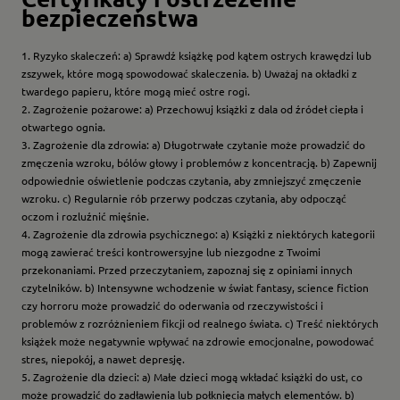
bezpieczeństwa
1. Ryzyko skaleczeń: a) Sprawdź książkę pod kątem ostrych krawędzi lub
zszywek, które mogą spowodować skaleczenia. b) Uważaj na okładki z
twardego papieru, które mogą mieć ostre rogi.
2. Zagrożenie pożarowe: a) Przechowuj książki z dala od źródeł ciepła i
otwartego ognia.
3. Zagrożenie dla zdrowia: a) Długotrwałe czytanie może prowadzić do
zmęczenia wzroku, bólów głowy i problemów z koncentracją. b) Zapewnij
odpowiednie oświetlenie podczas czytania, aby zmniejszyć zmęczenie
wzroku. c) Regularnie rób przerwy podczas czytania, aby odpocząć
oczom i rozluźnić mięśnie.
4. Zagrożenie dla zdrowia psychicznego: a) Książki z niektórych kategorii
mogą zawierać treści kontrowersyjne lub niezgodne z Twoimi
przekonaniami. Przed przeczytaniem, zapoznaj się z opiniami innych
czytelników. b) Intensywne wchodzenie w świat fantasy, science fiction
czy horroru może prowadzić do oderwania od rzeczywistości i
problemów z rozróżnieniem fikcji od realnego świata. c) Treść niektórych
książek może negatywnie wpływać na zdrowie emocjonalne, powodować
stres, niepokój, a nawet depresję.
5. Zagrożenie dla dzieci: a) Małe dzieci mogą wkładać książki do ust, co
może prowadzić do zadławienia lub połknięcia małych elementów. b)