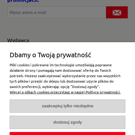
Wydawca
Wybierz producenta
Dbamy o Twoją prywatność
Pliki cookies i pokrewne im technologie umożliwiają poprawne
działanie strony i pomagają nam dostosować ofertę do Twoich
potrzeb. Możesz zaakceptować wykorzystanie przez nas wszystkich
Moje konto
tych plików i przejść do sklepu lub dostosować użycie plików do
swoich preferencji, wybierając opcję "Dostosuj zgody".
Więcej o plikach cookies przeczytasz w naszej Polityce prywatności.
Płatności i dostawa
zaakceptuj tylko niezbędne
Pomoc
dostosuj zgody
O firmie