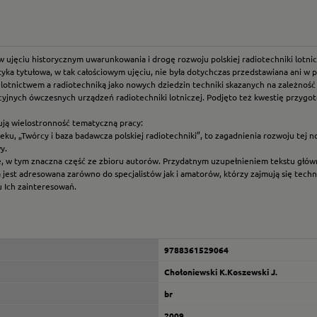
w ujęciu historycznym uwarunkowania i drogę rozwoju polskiej radiotechniki lotnic
yka tytułowa, w tak całościowym ujęciu, nie była dotychczas przedstawiana ani w 
tnictwem a radiotechniką jako nowych dziedzin techniki skazanych na zależność i w
kcyjnych ówczesnych urządzeń radiotechniki lotniczej. Podjęto też kwestię przyg
zują wielostronność tematyczną pracy:
eku, „Twórcy i baza badawcza polskiej radiotechniki”, to zagadnienia rozwoju tej no
y.
afie, w tym znaczna część ze zbioru autorów. Przydatnym uzupełnieniem tekstu głó
a jest adresowana zarówno do specjalistów jak i amatorów, którzy zajmują się tech
 Ich zainteresowań.
9788361529064
Chołoniewski K.Koszewski J.
br
2009