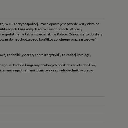
zej w II Rzeczypospolitej. Praca oparta jest przede wszystkim na
publikacjach książkowych ani w czasopismach. W pracy
spółistnienie tak w świecie jak i w Polsce. Odnosi się to do sfery
otowań do nadchodzącego konfliktu zbrojnego oraz zastosowań
wej techniki, „Sprzęt, charakterystyki”, to rodzaj katalogu,
wnego są: krótkie biogramy czołowych polskich radiotechników,
nicznymi zagadnieniami lotnictwa oraz radiotechniki w ujęciu