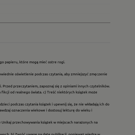
go papieru, które mogą mieć ostre rogi.
owiednie oświetlenie podczas czytania, aby zmniejszyć zmęczenie
. Przed przeczytaniem, zapoznaj się z opiniami innych czytelników.
ikcji od realnego świata. c) Treść niektórych książek może
ieci podczas czytania książek i upewnij się, że nie wkładają ich do
rawdzaj oznaczenia wiekowe i dostosuj lekturę do wieku i
) Unikaj przechowywania książek w miejscach narażonych na
dowych. b) Zwróć uwagę na datę publikacji, ponieważ wiedza w