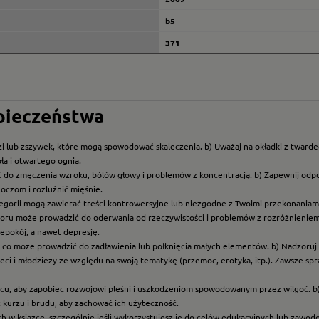
b5
371
zpieczeństwa
i lub zszywek, które mogą spowodować skaleczenia. b) Uważaj na okładki z twarde
ła i otwartego ognia.
ć do zmęczenia wzroku, bólów głowy i problemów z koncentracją. b) Zapewnij odp
oczom i rozluźnić mięśnie.
ategorii mogą zawierać treści kontrowersyjne lub niezgodne z Twoimi przekonaniami
roru może prowadzić do oderwania od rzeczywistości i problemów z rozróżnieniem f
epokój, a nawet depresję.
t, co może prowadzić do zadławienia lub połknięcia małych elementów. b) Nadzoruj dz
eci i młodzieży ze względu na swoją tematykę (przemoc, erotyka, itp.). Zawsze sp
scu, aby zapobiec rozwojowi pleśni i uszkodzeniom spowodowanym przez wilgoć. b
z kurzu i brudu, aby zachować ich użyteczność.
ych w książce, szczególnie jeśli wykorzystujesz je do celów edukacyjnych lub zawo