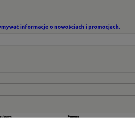
rzymywać informacje o nowościach i promocjach.
dostawa
Pomoc
zty wysyłki
Regulamin