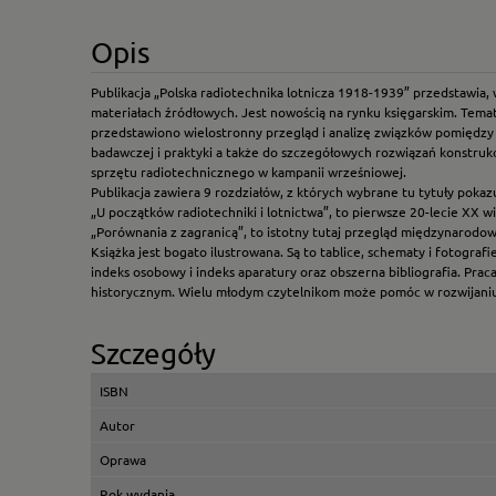
Opis
Publikacja „Polska radiotechnika lotnicza 1918-1939” przedstawia, 
materiałach źródłowych. Jest nowością na rynku księgarskim. Temat
przedstawiono wielostronny przegląd i analizę związków pomiędzy lo
badawczej i praktyki a także do szczegółowych rozwiązań konstru
sprzętu radiotechnicznego w kampanii wrześniowej.
Publikacja zawiera 9 rozdziałów, z których wybrane tu tytuły poka
„U początków radiotechniki i lotnictwa”, to pierwsze 20-lecie XX wi
„Porównania z zagranicą”, to istotny tutaj przegląd międzynarodow
Książka jest bogato ilustrowana. Są to tablice, schematy i fotogr
indeks osobowy i indeks aparatury oraz obszerna bibliografia. Prac
historycznym. Wielu młodym czytelnikom może pomóc w rozwijaniu
Szczegóły
ISBN
Autor
Oprawa
Rok wydania