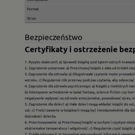
Format
Stron
Bezpieczeństwo
Certyfikaty i ostrzeżenie be
1. Ryzyko skaleczeń: a) Sprawdź książkę pod kątem ostrych krawędz
2. Zagrożenie pożarowe: a) Przechowuj książki z dala od źródeł ciep
3. Zagrożenie dla zdrowia: a) Długotrwałe czytanie może prowadzi
wzroku. c) Regularnie rób przerwy podczas czytania, aby odpocząć 
4. Zagrożenie dla zdrowia psychicznego: a) Książki z niektórych k
b) Intensywne wchodzenie w świat fantasy, science fiction czy hor
negatywnie wpływać na zdrowie emocjonalne, powodować stres, ni
5. Zagrożenie dla dzieci: a) Małe dzieci mogą wkładać książki do us
ust. c) Treści zawarte w książkach mogą być nieodpowiednie dla dzi
dojrzałości dziecka.
6. Przechowywanie: a) Przechowuj książki w suchym i czystym miej
ekstremalne temperatury i wilgotność. c) Regularnie czyść książki 
7. Źródła informacji: a) Sprawdzaj wiarygodność informacji zawart