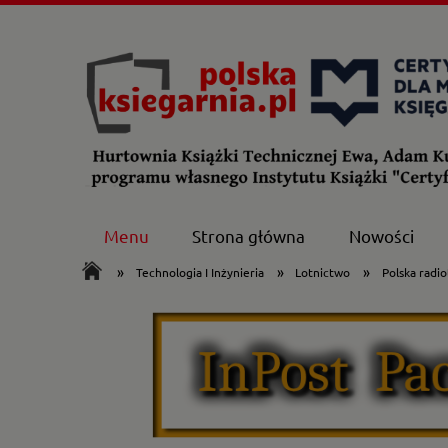
Menu
Strona główna
Nowości
»
»
»
Technologia I Inżynieria
Lotnictwo
Polska radi