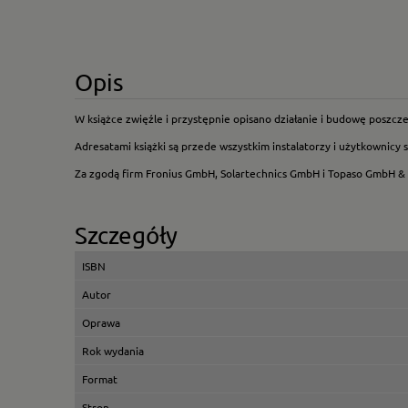
Opis
W książce zwięźle i przystępnie opisano działanie i budowę poszc
Adresatami książki są przede wszystkim instalatorzy i użytkownicy
Za zgodą firm Fronius GmbH, Solartechnics GmbH i Topaso GmbH & 
Szczegóły
ISBN
Autor
Oprawa
Rok wydania
Format
Stron