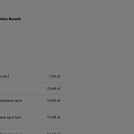
bieta Buczek
ocze.)
7,95 zł
nych kosztów
10,49 zł
lizowane są w
10,95 zł
ane są w tym
11,99 zł
lizowane są w
14,99 zł