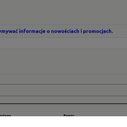
rzymywać informacje o nowościach i promocjach.
dostawa
Pomoc
zty wysyłki
Regulamin