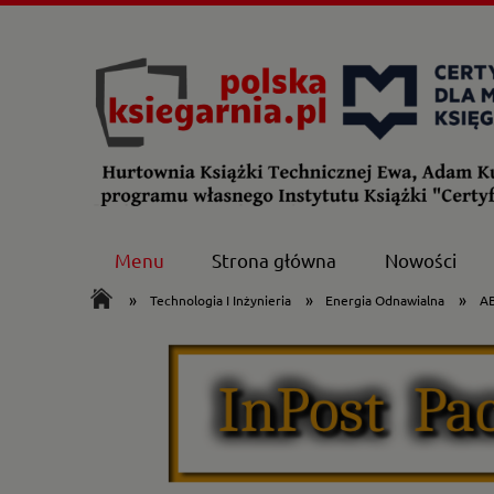
Menu
Strona główna
Nowości
»
»
»
Technologia I Inżynieria
Energia Odnawialna
AB