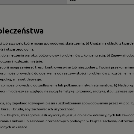
zpieczeństwa
i lub zszywek, które mogą spowodować skaleczenia. b) Uważaj na okładki z twarde
ła i otwartego ognia.
ć do zmęczenia wzroku, bólów głowy i problemów z koncentracją. b) Zapewnij odp
oczom i rozluźnić mięśnie.
ategorii mogą zawierać treści kontrowersyjne lub niezgodne z Twoimi przekonaniami
roru może prowadzić do oderwania od rzeczywistości i problemów z rozróżnieniem f
epokój, a nawet depresję.
t, co może prowadzić do zadławienia lub połknięcia małych elementów. b) Nadzoruj dz
eci i młodzieży ze względu na swoją tematykę (przemoc, erotyka, itp.). Zawsze sp
scu, aby zapobiec rozwojowi pleśni i uszkodzeniom spowodowanym przez wilgoć. b
z kurzu i brudu, aby zachować ich użyteczność.
ych w książce, szczególnie jeśli wykorzystujesz je do celów edukacyjnych lub zawo
ystania z linków lub zasobów internetowych podanych w książce zachowaj ostrożność
nionych w książce.