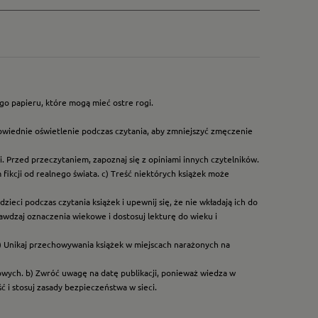
go papieru, które mogą mieć ostre rogi.
owiednie oświetlenie podczas czytania, aby zmniejszyć zmęczenie
. Przed przeczytaniem, zapoznaj się z opiniami innych czytelników.
ikcji od realnego świata. c) Treść niektórych książek może
ieci podczas czytania książek i upewnij się, że nie wkładają ich do
rawdzaj oznaczenia wiekowe i dostosuj lekturę do wieku i
) Unikaj przechowywania książek w miejscach narażonych na
dowych. b) Zwróć uwagę na datę publikacji, ponieważ wiedza w
 i stosuj zasady bezpieczeństwa w sieci.