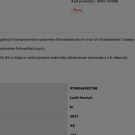
Kod produktu:
8A91-545BB
zególnych komponentów systemów fotowoltaicznych oraz ich instalowanie i zasady e
 systemów fotowoltaicznych.
Co KG w książce wykorzystano materiały szkoleniowe stanowiące ich własność.
9788365382788
Łocki Henryk
br
2021
A5
144