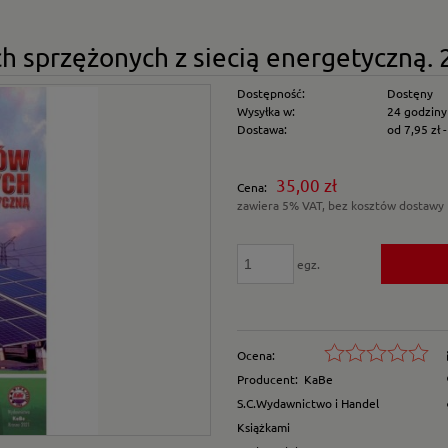
 sprzężonych z siecią energetyczną.
Dostępność:
Dostęny
Wysyłka w:
24 godziny
Dostawa:
od 7,95 zł
Cena nie zawiera e
35,00 zł
Cena:
płatności
zawiera 5% VAT, bez kosztów dostawy
egz.
Ocena:
Producent:
KaBe
S.C.Wydawnictwo i Handel
Książkami