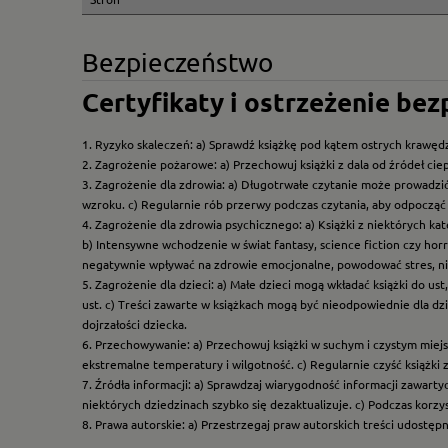
Bezpieczeństwo
Certyfikaty i ostrzeżenie be
1. Ryzyko skaleczeń: a) Sprawdź książkę pod kątem ostrych krawędz
2. Zagrożenie pożarowe: a) Przechowuj książki z dala od źródeł ciep
3. Zagrożenie dla zdrowia: a) Długotrwałe czytanie może prowadzi
wzroku. c) Regularnie rób przerwy podczas czytania, aby odpocząć 
4. Zagrożenie dla zdrowia psychicznego: a) Książki z niektórych k
b) Intensywne wchodzenie w świat fantasy, science fiction czy hor
negatywnie wpływać na zdrowie emocjonalne, powodować stres, ni
5. Zagrożenie dla dzieci: a) Małe dzieci mogą wkładać książki do us
ust. c) Treści zawarte w książkach mogą być nieodpowiednie dla dzi
dojrzałości dziecka.
6. Przechowywanie: a) Przechowuj książki w suchym i czystym miej
ekstremalne temperatury i wilgotność. c) Regularnie czyść książki 
7. Źródła informacji: a) Sprawdzaj wiarygodność informacji zawart
niektórych dziedzinach szybko się dezaktualizuje. c) Podczas korz
8. Prawa autorskie: a) Przestrzegaj praw autorskich treści udostęp