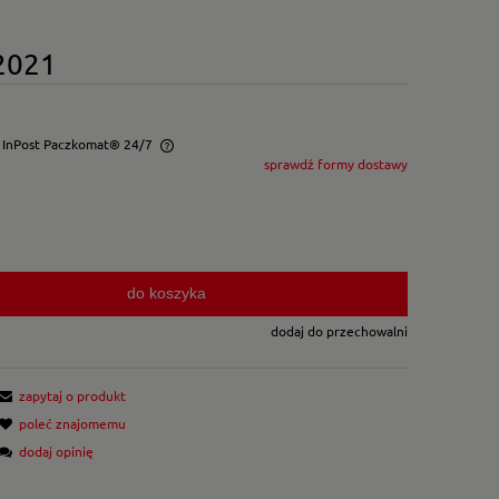
 2021
- InPost Paczkomat® 24/7
sprawdź formy dostawy
wentualnych kosztów
do koszyka
dodaj do przechowalni
zapytaj o produkt
poleć znajomemu
dodaj opinię