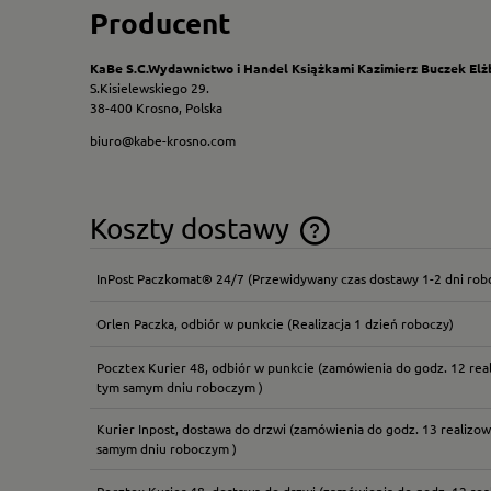
Producent
KaBe S.C.Wydawnictwo i Handel Książkami Kazimierz Buczek Elż
S.Kisielewskiego 29.
38-400 Krosno, Polska
biuro@kabe-krosno.com
Koszty dostawy
InPost Paczkomat® 24/7
(Przewidywany czas dostawy 1-2 dni rob
Cena nie zawiera ewentual
płatności
Orlen Paczka, odbiór w punkcie
(Realizacja 1 dzień roboczy)
Pocztex Kurier 48, odbiór w punkcie
(zamówienia do godz. 12 rea
tym samym dniu roboczym )
Kurier Inpost, dostawa do drzwi
(zamówienia do godz. 13 realizow
samym dniu roboczym )
Pocztex Kurier 48, dostawa do drzwi
(zamówienia do godz. 12 rea