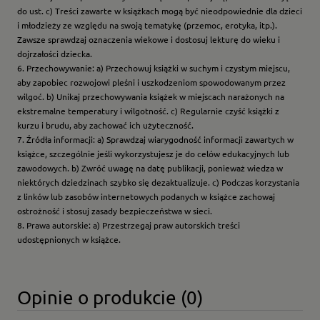
do ust. c) Treści zawarte w książkach mogą być nieodpowiednie dla dzieci
i młodzieży ze względu na swoją tematykę (przemoc, erotyka, itp.).
Zawsze sprawdzaj oznaczenia wiekowe i dostosuj lekturę do wieku i
dojrzałości dziecka.
6. Przechowywanie: a) Przechowuj książki w suchym i czystym miejscu,
aby zapobiec rozwojowi pleśni i uszkodzeniom spowodowanym przez
wilgoć. b) Unikaj przechowywania książek w miejscach narażonych na
ekstremalne temperatury i wilgotność. c) Regularnie czyść książki z
kurzu i brudu, aby zachować ich użyteczność.
7. Źródła informacji: a) Sprawdzaj wiarygodność informacji zawartych w
książce, szczególnie jeśli wykorzystujesz je do celów edukacyjnych lub
zawodowych. b) Zwróć uwagę na datę publikacji, ponieważ wiedza w
niektórych dziedzinach szybko się dezaktualizuje. c) Podczas korzystania
z linków lub zasobów internetowych podanych w książce zachowaj
ostrożność i stosuj zasady bezpieczeństwa w sieci.
8. Prawa autorskie: a) Przestrzegaj praw autorskich treści
udostępnionych w książce.
Opinie o produkcie (0)