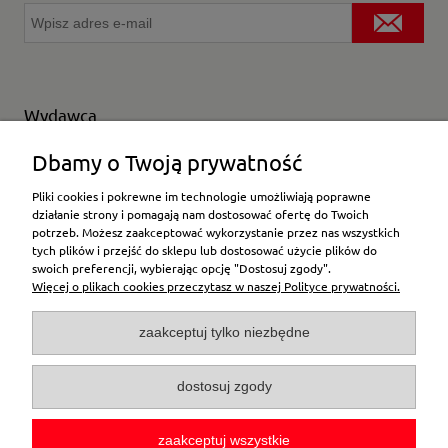
Wydawca
Wybierz producenta
Dbamy o Twoją prywatność
Pliki cookies i pokrewne im technologie umożliwiają poprawne
działanie strony i pomagają nam dostosować ofertę do Twoich
potrzeb. Możesz zaakceptować wykorzystanie przez nas wszystkich
Moje konto
tych plików i przejść do sklepu lub dostosować użycie plików do
swoich preferencji, wybierając opcję "Dostosuj zgody".
Więcej o plikach cookies przeczytasz w naszej Polityce prywatności.
Płatności i dostawa
zaakceptuj tylko niezbędne
Pomoc
dostosuj zgody
O firmie
zaakceptuj wszystkie