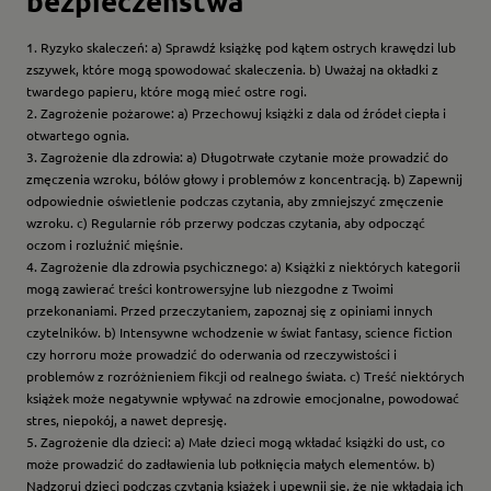
bezpieczeństwa
1. Ryzyko skaleczeń: a) Sprawdź książkę pod kątem ostrych krawędzi lub
zszywek, które mogą spowodować skaleczenia. b) Uważaj na okładki z
twardego papieru, które mogą mieć ostre rogi.
2. Zagrożenie pożarowe: a) Przechowuj książki z dala od źródeł ciepła i
otwartego ognia.
3. Zagrożenie dla zdrowia: a) Długotrwałe czytanie może prowadzić do
zmęczenia wzroku, bólów głowy i problemów z koncentracją. b) Zapewnij
odpowiednie oświetlenie podczas czytania, aby zmniejszyć zmęczenie
wzroku. c) Regularnie rób przerwy podczas czytania, aby odpocząć
oczom i rozluźnić mięśnie.
4. Zagrożenie dla zdrowia psychicznego: a) Książki z niektórych kategorii
mogą zawierać treści kontrowersyjne lub niezgodne z Twoimi
przekonaniami. Przed przeczytaniem, zapoznaj się z opiniami innych
czytelników. b) Intensywne wchodzenie w świat fantasy, science fiction
czy horroru może prowadzić do oderwania od rzeczywistości i
problemów z rozróżnieniem fikcji od realnego świata. c) Treść niektórych
książek może negatywnie wpływać na zdrowie emocjonalne, powodować
stres, niepokój, a nawet depresję.
5. Zagrożenie dla dzieci: a) Małe dzieci mogą wkładać książki do ust, co
może prowadzić do zadławienia lub połknięcia małych elementów. b)
Nadzoruj dzieci podczas czytania książek i upewnij się, że nie wkładają ich