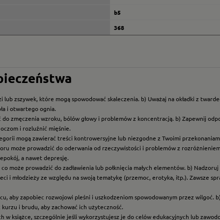
b5
368
zpieczeństwa
i lub zszywek, które mogą spowodować skaleczenia. b) Uważaj na okładki z twarde
ła i otwartego ognia.
ć do zmęczenia wzroku, bólów głowy i problemów z koncentracją. b) Zapewnij odp
oczom i rozluźnić mięśnie.
ategorii mogą zawierać treści kontrowersyjne lub niezgodne z Twoimi przekonaniami
roru może prowadzić do oderwania od rzeczywistości i problemów z rozróżnieniem f
epokój, a nawet depresję.
t, co może prowadzić do zadławienia lub połknięcia małych elementów. b) Nadzoruj dz
eci i młodzieży ze względu na swoją tematykę (przemoc, erotyka, itp.). Zawsze sp
scu, aby zapobiec rozwojowi pleśni i uszkodzeniom spowodowanym przez wilgoć. b
z kurzu i brudu, aby zachować ich użyteczność.
ych w książce, szczególnie jeśli wykorzystujesz je do celów edukacyjnych lub zawo