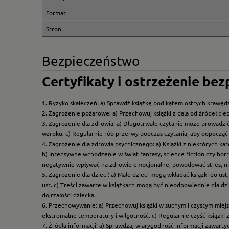
Format
Stron
Bezpieczeństwo
Certyfikaty i ostrzeżenie be
1. Ryzyko skaleczeń: a) Sprawdź książkę pod kątem ostrych krawędz
2. Zagrożenie pożarowe: a) Przechowuj książki z dala od źródeł ciep
3. Zagrożenie dla zdrowia: a) Długotrwałe czytanie może prowadzi
wzroku. c) Regularnie rób przerwy podczas czytania, aby odpocząć 
4. Zagrożenie dla zdrowia psychicznego: a) Książki z niektórych k
b) Intensywne wchodzenie w świat fantasy, science fiction czy hor
negatywnie wpływać na zdrowie emocjonalne, powodować stres, ni
5. Zagrożenie dla dzieci: a) Małe dzieci mogą wkładać książki do us
ust. c) Treści zawarte w książkach mogą być nieodpowiednie dla dzi
dojrzałości dziecka.
6. Przechowywanie: a) Przechowuj książki w suchym i czystym miej
ekstremalne temperatury i wilgotność. c) Regularnie czyść książki 
7. Źródła informacji: a) Sprawdzaj wiarygodność informacji zawart