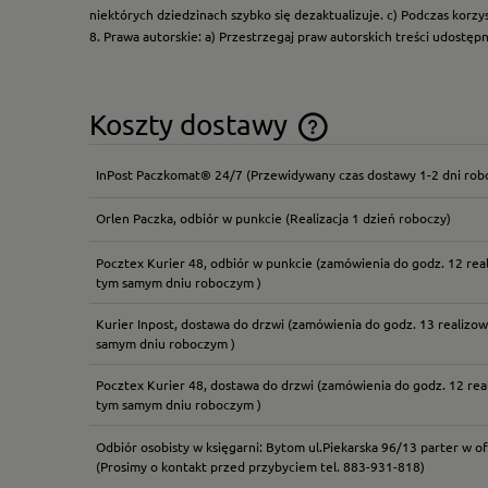
niektórych dziedzinach szybko się dezaktualizuje. c) Podczas korz
8. Prawa autorskie: a) Przestrzegaj praw autorskich treści udostęp
Koszty dostawy
InPost Paczkomat® 24/7
(Przewidywany czas dostawy 1-2 dni rob
Cena nie zawiera ewentual
płatności
Orlen Paczka, odbiór w punkcie
(Realizacja 1 dzień roboczy)
Pocztex Kurier 48, odbiór w punkcie
(zamówienia do godz. 12 rea
tym samym dniu roboczym )
Kurier Inpost, dostawa do drzwi
(zamówienia do godz. 13 realizow
samym dniu roboczym )
Pocztex Kurier 48, dostawa do drzwi
(zamówienia do godz. 12 rea
tym samym dniu roboczym )
Odbiór osobisty w księgarni: Bytom ul.Piekarska 96/13 parter w of
(Prosimy o kontakt przed przybyciem tel. 883-931-818)