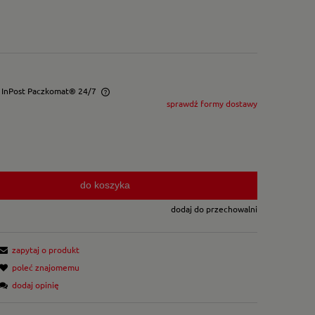
- InPost Paczkomat® 24/7
sprawdź formy dostawy
wentualnych kosztów
do koszyka
dodaj do przechowalni
zapytaj o produkt
poleć znajomemu
dodaj opinię