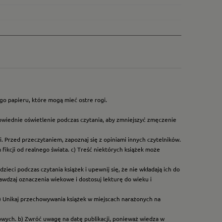
go papieru, które mogą mieć ostre rogi.
owiednie oświetlenie podczas czytania, aby zmniejszyć zmęczenie
. Przed przeczytaniem, zapoznaj się z opiniami innych czytelników.
ikcji od realnego świata. c) Treść niektórych książek może
ieci podczas czytania książek i upewnij się, że nie wkładają ich do
rawdzaj oznaczenia wiekowe i dostosuj lekturę do wieku i
) Unikaj przechowywania książek w miejscach narażonych na
dowych. b) Zwróć uwagę na datę publikacji, ponieważ wiedza w