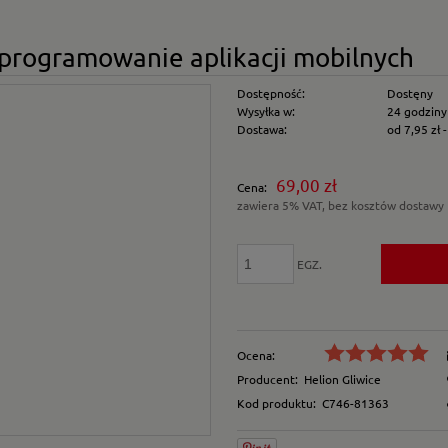
programowanie aplikacji mobilnych
Dostępność:
Dostęny
Wysyłka w:
24 godziny
Dostawa:
od 7,95 zł
Cena nie zawiera e
69,00 zł
Cena:
płatności
zawiera 5% VAT, bez kosztów dostawy
EGZ.
Ocena:
Producent:
Helion Gliwice
Kod produktu:
C746-81363