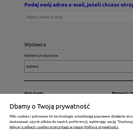
Podaj swój adres e-mail, jeżeli chcesz ot
Wydawca
Wybierz producenta
Moje konto
Płatności i 
Twoje zamówienia
Sposoby i kos
Dbamy o Twoją prywatność
Ustawienia konta
Wysyłka za G
Pliki cookies i pokrewne im technologie umożliwiają poprawne działanie st
Przechowalnia
Płatność
dostosować użycie plików do swoich preferencji, wybierając opcję "Dostosuj
Więcej o plikach cookies przeczytasz w naszej Polityce prywatności.