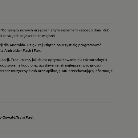
ą 700 tysięcy nowych urządzeń z tym systemem każdego dnia. Robi
teraz jest to jeszcze łatwiejsze!
i dla Androida. Dzięki tej książce nauczysz się programować
 Androida - Flash i Flex.
likacji. Zrozumiesz, jak działa optymalizowanie dla różnorodnych
dpisywania kodu oraz uzyskiwania jak najlepszej wydajności
arzacz muzyczny Flash oraz aplikację AIR przechowującą informacje
 Oswald,Trani Paul