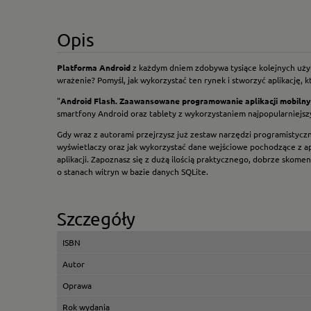
Opis
Platforma Android
z każdym dniem zdobywa tysiące kolejnych użyt
wrażenie? Pomyśl, jak wykorzystać ten rynek i stworzyć aplikację, k
"
Android Flash. Zaawansowane programowanie aplikacji mobiln
smartfony Android oraz tablety z wykorzystaniem najpopularniejszy
Gdy wraz z autorami przejrzysz już zestaw narzędzi programistyczny
wyświetlaczy oraz jak wykorzystać dane wejściowe pochodzące z ap
aplikacji. Zapoznasz się z dużą ilością praktycznego, dobrze sko
o stanach witryn w bazie danych SQLite.
Szczegóły
ISBN
Autor
Oprawa
Rok wydania