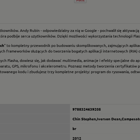
kowników. Andy Rubin - odpowiedzialny za nią w Google - pochwalił się aktywacj
tóra podbije serca użytkowników. Dzięki możliwości wykorzystania technologii Flash 
ych
" to kompletny przewodnik po budowaniu skomplikowanych, zajmujących aplikacj
ch frameworków służących do tworzenia bogatych aplikacji internetowych (RIA) dla
ch Flasha, dowiesz się, jak dodawać multimedia, animacje i efekty specjalne do ap
aratu, GPS, mikrofonu i akcelerometru. Poznasz metody tworzenia certyfikatów po
mentowanego kodu i zbudujesz trzy kompletne projekty: program do rysowania, odtw
9788324639205
Chin Stephen,Iverson Dean,Campesato
br
2012