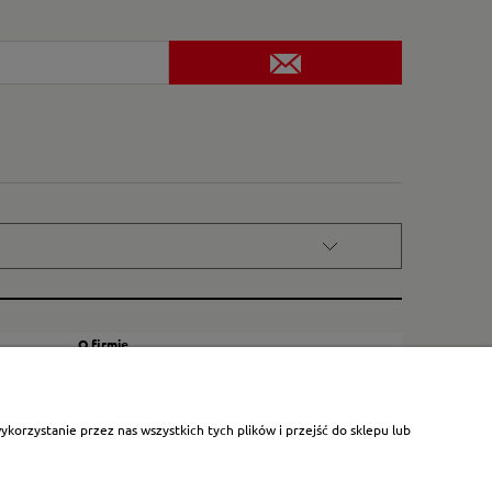
O firmie
Kontakt
Certyfikat dla małych księgarni
orzystanie przez nas wszystkich tych plików i przejść do sklepu lub
Blog
O nas