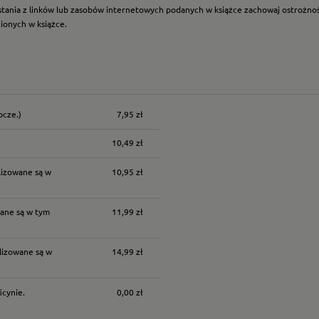
ystania z linków lub zasobów internetowych podanych w książce zachowaj ostrożność
nionych w książce.
ocze.)
7,95 zł
nych kosztów
10,49 zł
lizowane są w
10,95 zł
ane są w tym
11,99 zł
lizowane są w
14,99 zł
icynie.
0,00 zł