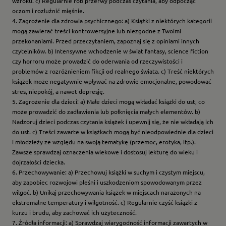
wzroku. c) Regularnie rób przerwy podczas czytania, aby odpocząć
oczom i rozluźnić mięśnie.
4. Zagrożenie dla zdrowia psychicznego: a) Książki z niektórych kategorii
mogą zawierać treści kontrowersyjne lub niezgodne z Twoimi
przekonaniami. Przed przeczytaniem, zapoznaj się z opiniami innych
czytelników. b) Intensywne wchodzenie w świat fantasy, science fiction
czy horroru może prowadzić do oderwania od rzeczywistości i
problemów z rozróżnieniem fikcji od realnego świata. c) Treść niektórych
książek może negatywnie wpływać na zdrowie emocjonalne, powodować
stres, niepokój, a nawet depresję.
5. Zagrożenie dla dzieci: a) Małe dzieci mogą wkładać książki do ust, co
może prowadzić do zadławienia lub połknięcia małych elementów. b)
Nadzoruj dzieci podczas czytania książek i upewnij się, że nie wkładają ich
do ust. c) Treści zawarte w książkach mogą być nieodpowiednie dla dzieci
i młodzieży ze względu na swoją tematykę (przemoc, erotyka, itp.).
Zawsze sprawdzaj oznaczenia wiekowe i dostosuj lekturę do wieku i
dojrzałości dziecka.
6. Przechowywanie: a) Przechowuj książki w suchym i czystym miejscu,
aby zapobiec rozwojowi pleśni i uszkodzeniom spowodowanym przez
wilgoć. b) Unikaj przechowywania książek w miejscach narażonych na
ekstremalne temperatury i wilgotność. c) Regularnie czyść książki z
kurzu i brudu, aby zachować ich użyteczność.
7. Źródła informacji: a) Sprawdzaj wiarygodność informacji zawartych w