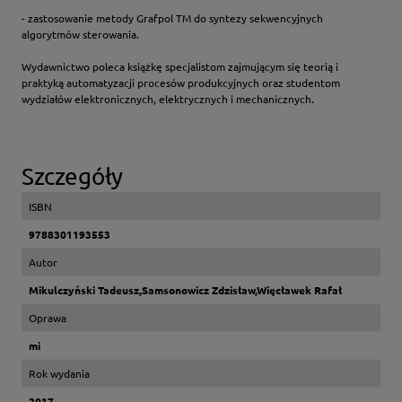
- zastosowanie metody Grafpol TM do syntezy sekwencyjnych
algorytmów sterowania.
Wydawnictwo poleca książkę specjalistom zajmującym się teorią i
praktyką automatyzacji procesów produkcyjnych oraz studentom
wydziałów elektronicznych, elektrycznych i mechanicznych.
Szczegóły
ISBN
9788301193553
Autor
Mikulczyński Tadeusz,Samsonowicz Zdzisław,Więcławek Rafał
Oprawa
mi
Rok wydania
2017