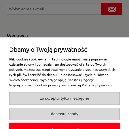
Wydawca
Wybierz producenta
Dbamy o Twoją prywatność
Pliki cookies i pokrewne im technologie umożliwiają poprawne
działanie strony i pomagają nam dostosować ofertę do Twoich
potrzeb. Możesz zaakceptować wykorzystanie przez nas wszystkich
Moje konto
tych plików i przejść do sklepu lub dostosować użycie plików do
swoich preferencji, wybierając opcję "Dostosuj zgody".
Więcej o plikach cookies przeczytasz w naszej Polityce prywatności.
Płatności i dostawa
zaakceptuj tylko niezbędne
Pomoc
dostosuj zgody
O firmie