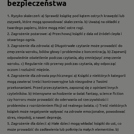
bezpieczeństwa
1. Ryzyko skaleczeń: a) Sprawdź książkę pod kątem ostrych krawędzi lub
zszywek, które mogą spowodować skaleczenia. b) Uważaj na okładki z
twardego papieru, które mogą mieć ostre rogi.
2. Zagrożenie pożarowe: a) Przechowuj książki z dala od źródeł ciepła i
otwartego ognia.
3. Zagrożenie dla zdrowia: a) Długotrwałe czytanie może prowadzić do
zmęczenia wzroku, bólów głowy i problemów z koncentracją. b) Zapewnij
odpowiednie oświetlenie podczas czytania, aby zmniejszyć zmęczenie
wzroku. c) Regularnie rób przerwy podczas czytania, aby odpocząć
oczom i rozluźnić mięśnie.
4. Zagrożenie dla zdrowia psychicznego: a) Książki z niektórych kategorii
mogą zawierać treści kontrowersyjne lub niezgodne z Twoimi
przekonaniami. Przed przeczytaniem, zapoznaj się z opiniami innych
czytelników. b) Intensywne wchodzenie w świat fantasy, science fiction
czy horroru może prowadzić do oderwania od rzeczywistości i
problemów z rozróżnieniem fikcji od realnego świata. c) Treść niektórych
książek może negatywnie wpływać na zdrowie emocjonalne, powodować
stres, niepokój, a nawet depresję.
5. Zagrożenie dla dzieci: a) Małe dzieci mogą wkładać książki do ust, co
może prowadzić do zadławienia lub połknięcia małych elementów. b)