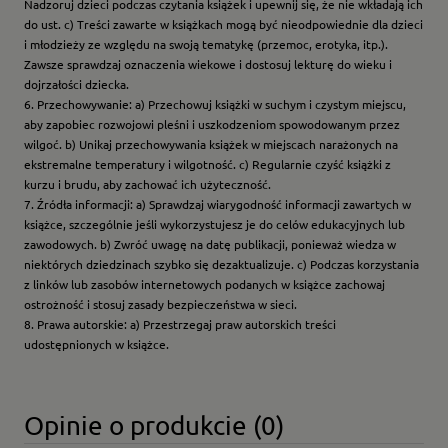
Nadzoruj dzieci podczas czytania książek i upewnij się, że nie wkładają ich
do ust. c) Treści zawarte w książkach mogą być nieodpowiednie dla dzieci
i młodzieży ze względu na swoją tematykę (przemoc, erotyka, itp.).
Zawsze sprawdzaj oznaczenia wiekowe i dostosuj lekturę do wieku i
dojrzałości dziecka.
6. Przechowywanie: a) Przechowuj książki w suchym i czystym miejscu,
aby zapobiec rozwojowi pleśni i uszkodzeniom spowodowanym przez
wilgoć. b) Unikaj przechowywania książek w miejscach narażonych na
ekstremalne temperatury i wilgotność. c) Regularnie czyść książki z
kurzu i brudu, aby zachować ich użyteczność.
7. Źródła informacji: a) Sprawdzaj wiarygodność informacji zawartych w
książce, szczególnie jeśli wykorzystujesz je do celów edukacyjnych lub
zawodowych. b) Zwróć uwagę na datę publikacji, ponieważ wiedza w
niektórych dziedzinach szybko się dezaktualizuje. c) Podczas korzystania
z linków lub zasobów internetowych podanych w książce zachowaj
ostrożność i stosuj zasady bezpieczeństwa w sieci.
8. Prawa autorskie: a) Przestrzegaj praw autorskich treści
udostępnionych w książce.
Opinie o produkcie (0)