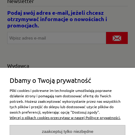
Newsletter
Podaj swój adres e-mail, jeżeli chcesz
otrzymywać informacje o nowościach i
promocjach.
Wydawca
Wybierz producenta
Dbamy o Twoją prywatność
Pliki cookies i pokrewne im technologie umożliwiają poprawne
działanie strony i pomagają nam dostosować ofertę do Twoich
potrzeb. Możesz zaakceptować wykorzystanie przez nas wszystkich
Moje konto
tych plików i przejść do sklepu lub dostosować użycie plików do
swoich preferencji, wybierając opcję "Dostosuj zgody".
Więcej o plikach cookies przeczytasz w naszej Polityce prywatności.
Płatności i dostawa
zaakceptuj tylko niezbędne