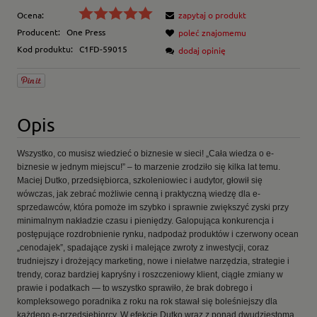
Ocena:
zapytaj o produkt
Producent:
One Press
poleć znajomemu
Kod produktu:
C1FD-59015
dodaj opinię
Opis
Wszystko, co musisz wiedzieć o biznesie w sieci! „Cała wiedza o e-
biznesie w jednym miejscu!” – to marzenie zrodziło się kilka lat temu.
Maciej Dutko, przedsiębiorca, szkoleniowiec i audytor, głowił się
wówczas, jak zebrać możliwie cenną i praktyczną wiedzę dla e-
sprzedawców, która pomoże im szybko i sprawnie zwiększyć zyski przy
minimalnym nakładzie czasu i pieniędzy. Galopująca konkurencja i
postępujące rozdrobnienie rynku, nadpodaż produktów i czerwony ocean
„cenodajek”, spadające zyski i malejące zwroty z inwestycji, coraz
trudniejszy i drożejący marketing, nowe i niełatwe narzędzia, strategie i
trendy, coraz bardziej kapryśny i roszczeniowy klient, ciągłe zmiany w
prawie i podatkach — to wszystko sprawiło, że brak dobrego i
kompleksowego poradnika z roku na rok stawał się boleśniejszy dla
każdego e-przedsiębiorcy. W efekcie Dutko wraz z ponad dwudziestoma