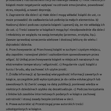
książek może negatywnie wpływać na zdrowie emocjonalne, powodować
stres, niepokój, a nawet depresję.
5. Zagrożenie dla dzieci: a) Małe dzieci mogą wkładać książki do ust, co
może prowadzić do zadławienia lub połknięcia małych elementów. b)
Nadzoruj dzieci podczas czytania książek i upewnij się, że nie wkładają ich
do ust. c) Treści zawarte w książkach mogą być nieodpowiednie dla dzieci
i młodzieży ze względu na swoją tematykę (przemoc, erotyka, itp.).
Zawsze sprawdzaj oznaczenia wiekowe i dostosuj lekturę do wieku i
dojrzałości dziecka.
6. Przechowywanie: a) Przechowuj książki w suchym i czystym miejscu,
aby zapobiec rozwojowi pleśni i uszkodzeniom spowodowanym przez
wilgoć. b) Unikaj przechowywania książek w miejscach narażonych na
ekstremalne temperatury i wilgotność. c) Regularnie czyść książki z
kurzu i brudu, aby zachować ich użyteczność.
7. Źródła informacji: a) Sprawdzaj wiarygodność informacji zawartych w
książce, szczególnie jeśli wykorzystujesz je do celów edukacyjnych lub
zawodowych. b) Zwróć uwagę na datę publikacji, ponieważ wiedza w
niektórych dziedzinach szybko się dezaktualizuje. c) Podczas korzystania
z linków lub zasobów internetowych podanych w książce zachowaj
ostrożność i stosuj zasady bezpieczeństwa w sieci.
8. Prawa autorskie: a) Przestrzegaj praw autorskich treści
udostępnionych w książce.