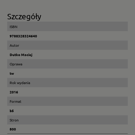
Szczegóły
ISBN
9788328324640
Autor
Dutko Maciej
Oprawa
tw
Rok wydania
2016
Format
b5
Stron
800