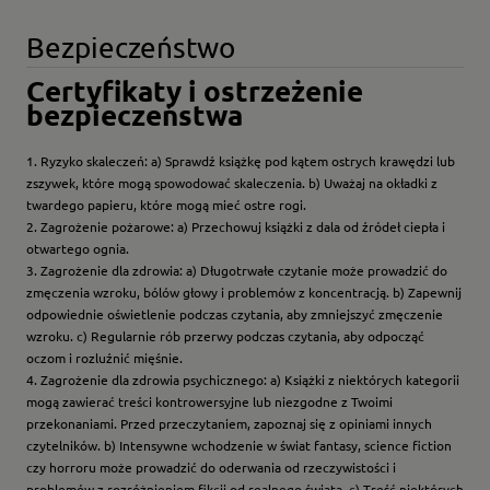
Bezpieczeństwo
Certyfikaty i ostrzeżenie
bezpieczeństwa
1. Ryzyko skaleczeń: a) Sprawdź książkę pod kątem ostrych krawędzi lub
zszywek, które mogą spowodować skaleczenia. b) Uważaj na okładki z
twardego papieru, które mogą mieć ostre rogi.
2. Zagrożenie pożarowe: a) Przechowuj książki z dala od źródeł ciepła i
otwartego ognia.
3. Zagrożenie dla zdrowia: a) Długotrwałe czytanie może prowadzić do
zmęczenia wzroku, bólów głowy i problemów z koncentracją. b) Zapewnij
odpowiednie oświetlenie podczas czytania, aby zmniejszyć zmęczenie
wzroku. c) Regularnie rób przerwy podczas czytania, aby odpocząć
oczom i rozluźnić mięśnie.
4. Zagrożenie dla zdrowia psychicznego: a) Książki z niektórych kategorii
mogą zawierać treści kontrowersyjne lub niezgodne z Twoimi
przekonaniami. Przed przeczytaniem, zapoznaj się z opiniami innych
czytelników. b) Intensywne wchodzenie w świat fantasy, science fiction
czy horroru może prowadzić do oderwania od rzeczywistości i
problemów z rozróżnieniem fikcji od realnego świata. c) Treść niektórych