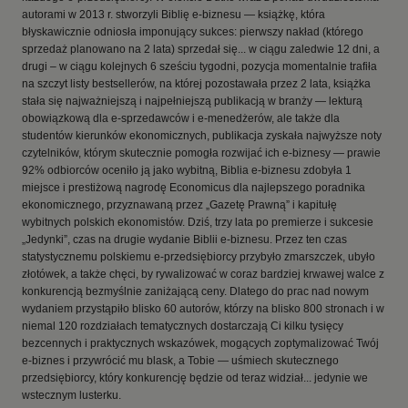
autorami w 2013 r. stworzyli Biblię e-biznesu — książkę, która
błyskawicznie odniosła imponujący sukces: pierwszy nakład (którego
sprzedaż planowano na 2 lata) sprzedał się... w ciągu zaledwie 12 dni, a
drugi – w ciągu kolejnych 6 sześciu tygodni, pozycja momentalnie trafiła
na szczyt listy bestsellerów, na której pozostawała przez 2 lata, książka
stała się najważniejszą i najpełniejszą publikacją w branży — lekturą
obowiązkową dla e-sprzedawców i e-menedżerów, ale także dla
studentów kierunków ekonomicznych, publikacja zyskała najwyższe noty
czytelników, którym skutecznie pomogła rozwijać ich e-biznesy — prawie
92% odbiorców oceniło ją jako wybitną, Biblia e-biznesu zdobyła 1
miejsce i prestiżową nagrodę Economicus dla najlepszego poradnika
ekonomicznego, przyznawaną przez „Gazetę Prawną” i kapitułę
wybitnych polskich ekonomistów. Dziś, trzy lata po premierze i sukcesie
„Jedynki”, czas na drugie wydanie Biblii e-biznesu. Przez ten czas
statystycznemu polskiemu e-przedsiębiorcy przybyło zmarszczek, ubyło
złotówek, a także chęci, by rywalizować w coraz bardziej krwawej walce z
konkurencją bezmyślnie zaniżającą ceny. Dlatego do prac nad nowym
wydaniem przystąpiło blisko 60 autorów, którzy na blisko 800 stronach i w
niemal 120 rozdziałach tematycznych dostarczają Ci kilku tysięcy
bezcennych i praktycznych wskazówek, mogących zoptymalizować Twój
e-biznes i przywrócić mu blask, a Tobie — uśmiech skutecznego
przedsiębiorcy, który konkurencję będzie od teraz widział... jedynie we
wstecznym lusterku.