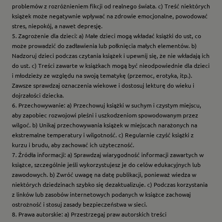
problemów z rozróżnieniem fikcji od realnego świata. c) Treść niektórych
książek może negatywnie wpływać na zdrowie emocjonalne, powodować
stres, niepokój, a nawet depresję.
5. Zagrożenie dla dzieci: a) Małe dzieci mogą wkładać książki do ust, co
może prowadzić do zadławienia lub połknięcia małych elementów. b)
Nadzoruj dzieci podczas czytania książek i upewnij się, że nie wkładają ich
do ust. c) Treści zawarte w książkach mogą być nieodpowiednie dla dzieci
i młodzieży ze względu na swoją tematykę (przemoc, erotyka, itp.).
Zawsze sprawdzaj oznaczenia wiekowe i dostosuj lekturę do wieku i
dojrzałości dziecka.
6. Przechowywanie: a) Przechowuj książki w suchym i czystym miejscu,
aby zapobiec rozwojowi pleśni i uszkodzeniom spowodowanym przez
wilgoć. b) Unikaj przechowywania książek w miejscach narażonych na
ekstremalne temperatury i wilgotność. c) Regularnie czyść książki z
kurzu i brudu, aby zachować ich użyteczność.
7. Źródła informacji: a) Sprawdzaj wiarygodność informacji zawartych w
książce, szczególnie jeśli wykorzystujesz je do celów edukacyjnych lub
zawodowych. b) Zwróć uwagę na datę publikacji, ponieważ wiedza w
niektórych dziedzinach szybko się dezaktualizuje. c) Podczas korzystania
z linków lub zasobów internetowych podanych w książce zachowaj
ostrożność i stosuj zasady bezpieczeństwa w sieci.
8. Prawa autorskie: a) Przestrzegaj praw autorskich treści