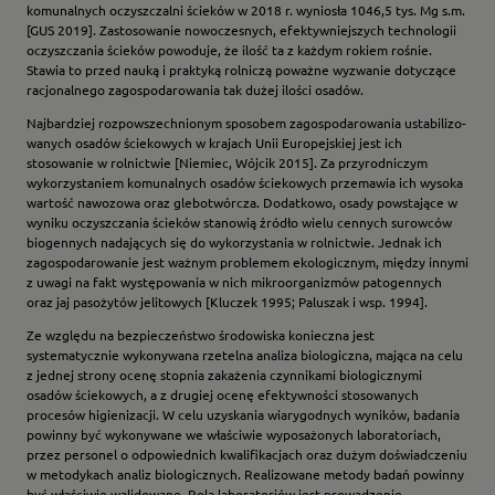
komunalnych oczyszczalni ścieków w 2018 r. wyniosła 1046,5 tys. Mg s.m.
[GUS 2019]. Zastosowanie nowoczesnych, efektywniejszych technologii
oczysz­czania ścieków powoduje, że ilość ta z każdym rokiem rośnie.
Stawia to przed nauką i praktyką rolniczą poważne wyzwanie dotyczące
racjonalnego zagospo­darowania tak dużej ilości osadów.
Najbardziej rozpowszechnionym sposobem zagospodarowania ustabilizo­
wanych osadów ściekowych w krajach Unii Europejskiej jest ich
stosowanie w rolnictwie [Niemiec, Wójcik 2015]. Za przyrodniczym
wykorzystaniem ko­munalnych osadów ściekowych przemawia ich wysoka
wartość nawozowa oraz glebotwórcza. Dodatkowo, osady powstające w
wyniku oczyszczania ścieków stanowią źródło wielu cennych surowców
biogennych nadających się do wyko­rzystania w rolnictwie. Jednak ich
zagospodarowanie jest ważnym problemem ekologicznym, między innymi
z uwagi na fakt występowania w nich mikroor­ganizmów patogennych
oraz jaj pasożytów jelitowych [Kluczek 1995; Paluszak i wsp. 1994].
Ze względu na bezpieczeństwo środowiska konieczna jest
systematycznie wykonywana rzetelna analiza biologiczna, mająca na celu
z jednej strony ocenę stopnia zakażenia czynnikami biologicznymi
osadów ściekowych, a z drugiej ocenę efektywności stosowanych
procesów higienizacji. W celu uzyskania wiarygodnych wyników, badania
powinny być wykonywane we właściwie wyposażonych laboratoriach,
przez personel o odpowiednich kwalifikacjach oraz dużym doświadczeniu
w metodykach analiz biologicznych. Realizowane metody badań powinny
być właściwie walidowane. Rolą laboratoriów jest prowadzenie