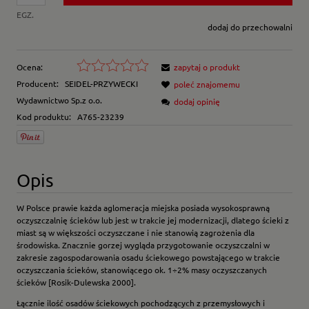
EGZ.
dodaj do przechowalni
Ocena:
zapytaj o produkt
Producent:
SEIDEL-PRZYWECKI
poleć znajomemu
Wydawnictwo Sp.z o.o.
dodaj opinię
Kod produktu:
A765-23239
Opis
W Polsce prawie każda aglomeracja miejska posiada wysokosprawną
oczysz­czalnię ścieków lub jest w trakcie jej modernizacji, dlatego ścieki z
miast są w większości oczyszczane i nie stanowią zagrożenia dla
środowiska. Znacz­nie gorzej wygląda przygotowanie oczyszczalni w
zakresie zagospodarowania osadu ściekowego powstającego w trakcie
oczyszczania ścieków, stanowiącego ok. 1÷2% masy oczyszczanych
ścieków [Rosik-Dulewska 2000].
Łącznie ilość osadów ściekowych pochodzących z przemysłowych i