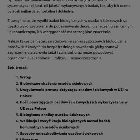
systematycznej kontroli jakości wykonywanych badań, tak, aby ich ocena
była jak najbardziej rzetelna i dokładna.
Z uwagi na to, że wyniki badań biologicznych w osadach ściekowych są
często wykorzystywane do podejmowania decyzji o znaczeniu sanitarnym
i eko­nomicznym, ich wiarygodność ma szczególne znaczenie.
Należy także pamiętać, że stosowanie zanieczyszczonych biologicznie
osa­dów ściekowych do bezpośredniego nawożenia gleby stanowi
zagrożenie dla zdrowia ludzi i zwierząt oraz może powodować
ograniczenie jej zdolności uty­lizacji i samooczyszczenia.
Spis treści::
Wstęp
Biologiczne skażenia osadów ściekowych
Uregulowania prawne dotyczące osadów ściekowych w UE i w
Polsce
Ilość powstających osadów ściekowych i ich wykorzystanie w
UE oraz Polsce
Biologiczne analizy osadów ściekowych
Walidacja i weryfikacja biologicznych metod badań
komunalnych osadów ściekowych
Sposoby unieszkodliwiania osadów ściekowych
Literatura