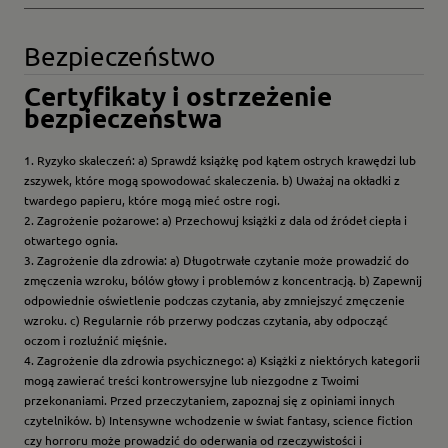
Bezpieczeństwo
Certyfikaty i ostrzeżenie
bezpieczeństwa
1. Ryzyko skaleczeń: a) Sprawdź książkę pod kątem ostrych krawędzi lub
zszywek, które mogą spowodować skaleczenia. b) Uważaj na okładki z
twardego papieru, które mogą mieć ostre rogi.
2. Zagrożenie pożarowe: a) Przechowuj książki z dala od źródeł ciepła i
otwartego ognia.
3. Zagrożenie dla zdrowia: a) Długotrwałe czytanie może prowadzić do
zmęczenia wzroku, bólów głowy i problemów z koncentracją. b) Zapewnij
odpowiednie oświetlenie podczas czytania, aby zmniejszyć zmęczenie
wzroku. c) Regularnie rób przerwy podczas czytania, aby odpocząć
oczom i rozluźnić mięśnie.
4. Zagrożenie dla zdrowia psychicznego: a) Książki z niektórych kategorii
mogą zawierać treści kontrowersyjne lub niezgodne z Twoimi
przekonaniami. Przed przeczytaniem, zapoznaj się z opiniami innych
czytelników. b) Intensywne wchodzenie w świat fantasy, science fiction
czy horroru może prowadzić do oderwania od rzeczywistości i