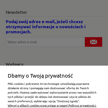
Newsletter
Podaj swój adres e-mail, jeżeli chcesz
otrzymywać informacje o nowościach i
promocjach.
Wydawca
Wybierz producenta
Dbamy o Twoją prywatność
Pliki cookies i pokrewne im technologie umożliwiają poprawne
działanie strony i pomagają nam dostosować ofertę do Twoich
potrzeb. Możesz zaakceptować wykorzystanie przez nas wszystkich
Moje konto
tych plików i przejść do sklepu lub dostosować użycie plików do
swoich preferencji, wybierając opcję "Dostosuj zgody".
Więcej o plikach cookies przeczytasz w naszej Polityce prywatności.
Płatności i dostawa