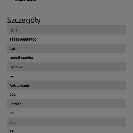
Szczegóły
ISBN
9788360956700
Autor
Bazeli Monika
Oprawa
tw
Rok wydania
2021
Format
b5
Stron
94