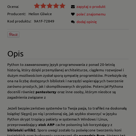
Ocena:
zapytaj o produkt
Producent:
Helion Gliwice
poleć znajomemu
Kod produktu:
9A1F-72849
dodaj opinię
Opis
Python to zaawansowany język programowania z ponad 20-letnią
historią, który dzięki przemyślanej architekturze, ciągłemu rozwojowi i
dużym możliwościom zyskał sporą sympatię programistów. Przełożyła się
ona na liczbę dostępnych bibliotek i narzędzi wspierających tworzenie
zarówno prostych, jak i skomplikowanych skryptów. Potencjał Pythona
docenili również
pentesterzy
oraz inne osoby, którym nieobce są
zagadnienia związane z
Jeżeli bezpieczeństwo systemów to Twoja pasja, to trafiłeś na doskonałą
książkę! Sięgnij po nią i przekonaj się, jak szybko stworzyć w języku
Python skrypt tropiący pakiety w systemach Windows i Linux,
przeprowadzający
atak ARP
cache poisoning lub korzystający z
biblioteki urllib2
. Sporo uwagi zostało tu poświęcone tworzeniu koni
trojańskich oraz budowaniu rozszerzeń dla
narzędzia Burp
. Możesz też