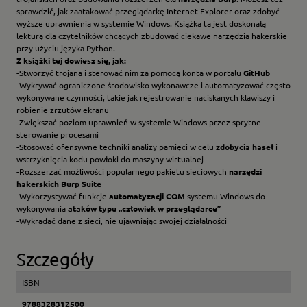
sprawdzić, jak zaatakować przeglądarkę Internet Explorer oraz zdobyć
wyższe uprawnienia w systemie Windows. Książka ta jest doskonałą
lekturą dla czytelników chcących zbudować ciekawe narzędzia hakerskie
przy użyciu języka Python.
Z książki tej dowiesz się, jak:
-Stworzyć trojana i sterować nim za pomocą konta w portalu
GitHub
-Wykrywać ograniczone środowisko wykonawcze i automatyzować często
wykonywane czynności, takie jak rejestrowanie naciskanych klawiszy i
robienie zrzutów ekranu
-Zwiększać poziom uprawnień w systemie Windows przez sprytne
sterowanie procesami
-Stosować ofensywne techniki analizy pamięci w celu
zdobycia haseł
i
wstrzyknięcia kodu powłoki do maszyny wirtualnej
-Rozszerzać możliwości popularnego pakietu sieciowych
narzędzi
hakerskich Burp Suite
-Wykorzystywać funkcje
automatyzacji COM
systemu Windows do
wykonywania
ataków typu „człowiek w przeglądarce”
-Wykradać dane z sieci, nie ujawniając swojej działalności
Szczegóły
ISBN
9788328312500