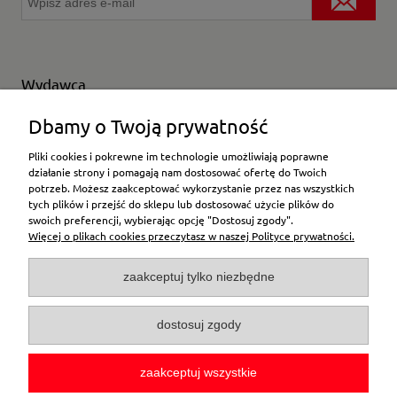
Wydawca
Wybierz producenta
Dbamy o Twoją prywatność
Pliki cookies i pokrewne im technologie umożliwiają poprawne
działanie strony i pomagają nam dostosować ofertę do Twoich
potrzeb. Możesz zaakceptować wykorzystanie przez nas wszystkich
Moje konto
tych plików i przejść do sklepu lub dostosować użycie plików do
swoich preferencji, wybierając opcję "Dostosuj zgody".
Więcej o plikach cookies przeczytasz w naszej Polityce prywatności.
Płatności i dostawa
zaakceptuj tylko niezbędne
Pomoc
dostosuj zgody
O firmie
zaakceptuj wszystkie