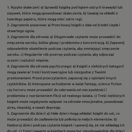
1. Ryzyko skaleczeń: a) Sprawdź książkę pod kątem ostrych krawędzi lub
zszywek, które mogą spowodować skaleczenia. b) Uważaj na okładki z
twardego papieru, które mogą mieć ostre rogi.
2. Zagrożenie pożarowe: a) Przechowuj książki z dala od źródeł ciepła i
otwartego ognia.
3. Zagrożenie dla zdrowia: a) Długotrwałe czytanie może prowadzić do
zmęczenia wzroku, bólów głowy i problemów z koncentracją. b) Zapewnij
odpowiednie oświetlenie podczas czytania, aby zmniejszyć zmęczenie
wzroku. c) Regularnie rób przerwy podczas czytania, aby odpocząć
oczom i rozluźnić mięśnie.
4. Zagrożenie dla zdrowia psychicznego: a) Książki z niektórych kategorii
mogą zawierać treści kontrowersyjne lub niezgodne z Twoimi
przekonaniami. Przed przeczytaniem, zapoznaj się z opiniami innych
czytelników. b) Intensywne wchodzenie w świat fantasy, science fiction
czy horroru może prowadzić do oderwania od rzeczywistości i
problemów z rozróżnieniem fikcji od realnego świata. c) Treść niektórych
książek może negatywnie wpływać na zdrowie emocjonalne, powodować
stres, niepokój, a nawet depresję.
5. Zagrożenie dla dzieci: a) Małe dzieci mogą wkładać książki do ust, co
może prowadzić do zadławienia lub połknięcia małych elementów. b)
Nadzoruj dzieci podczas czytania książek i upewnij się, że nie wkładają ich
do ust. c) Treści zawarte w książkach mogą być nieodpowiednie dla dzieci