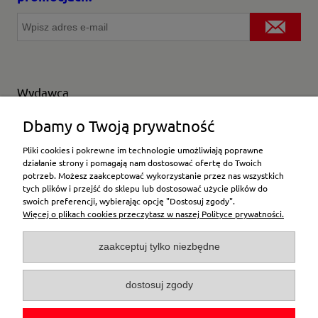
Wydawca
Wybierz producenta
Dbamy o Twoją prywatność
Pliki cookies i pokrewne im technologie umożliwiają poprawne
działanie strony i pomagają nam dostosować ofertę do Twoich
potrzeb. Możesz zaakceptować wykorzystanie przez nas wszystkich
Moje konto
tych plików i przejść do sklepu lub dostosować użycie plików do
swoich preferencji, wybierając opcję "Dostosuj zgody".
Więcej o plikach cookies przeczytasz w naszej Polityce prywatności.
Płatności i dostawa
zaakceptuj tylko niezbędne
Pomoc
dostosuj zgody
O firmie