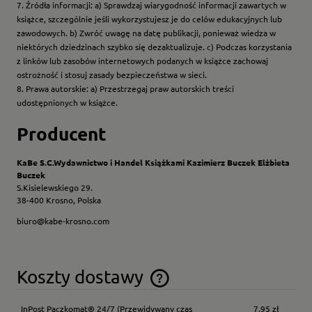
7. Źródła informacji: a) Sprawdzaj wiarygodność informacji zawartych w
książce, szczególnie jeśli wykorzystujesz je do celów edukacyjnych lub
zawodowych. b) Zwróć uwagę na datę publikacji, ponieważ wiedza w
niektórych dziedzinach szybko się dezaktualizuje. c) Podczas korzystania
z linków lub zasobów internetowych podanych w książce zachowaj
ostrożność i stosuj zasady bezpieczeństwa w sieci.
8. Prawa autorskie: a) Przestrzegaj praw autorskich treści
udostępnionych w książce.
Producent
KaBe S.C.Wydawnictwo i Handel Książkami Kazimierz Buczek Elżbieta
Buczek
S.Kisielewskiego 29.
38-400 Krosno, Polska
biuro@kabe-krosno.com
Koszty dostawy
Cena nie zawiera ewentualnych kosztów płatności
InPost Paczkomat® 24/7
(Przewidywany czas
7,95 zł