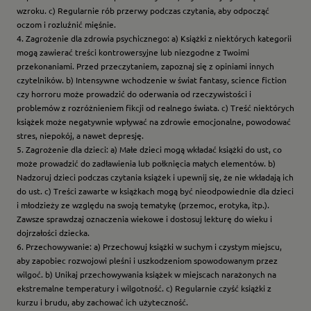
wzroku. c) Regularnie rób przerwy podczas czytania, aby odpocząć
oczom i rozluźnić mięśnie.
4. Zagrożenie dla zdrowia psychicznego: a) Książki z niektórych kategorii
mogą zawierać treści kontrowersyjne lub niezgodne z Twoimi
przekonaniami. Przed przeczytaniem, zapoznaj się z opiniami innych
czytelników. b) Intensywne wchodzenie w świat fantasy, science fiction
czy horroru może prowadzić do oderwania od rzeczywistości i
problemów z rozróżnieniem fikcji od realnego świata. c) Treść niektórych
książek może negatywnie wpływać na zdrowie emocjonalne, powodować
stres, niepokój, a nawet depresję.
5. Zagrożenie dla dzieci: a) Małe dzieci mogą wkładać książki do ust, co
może prowadzić do zadławienia lub połknięcia małych elementów. b)
Nadzoruj dzieci podczas czytania książek i upewnij się, że nie wkładają ich
do ust. c) Treści zawarte w książkach mogą być nieodpowiednie dla dzieci
i młodzieży ze względu na swoją tematykę (przemoc, erotyka, itp.).
Zawsze sprawdzaj oznaczenia wiekowe i dostosuj lekturę do wieku i
dojrzałości dziecka.
6. Przechowywanie: a) Przechowuj książki w suchym i czystym miejscu,
aby zapobiec rozwojowi pleśni i uszkodzeniom spowodowanym przez
wilgoć. b) Unikaj przechowywania książek w miejscach narażonych na
ekstremalne temperatury i wilgotność. c) Regularnie czyść książki z
kurzu i brudu, aby zachować ich użyteczność.