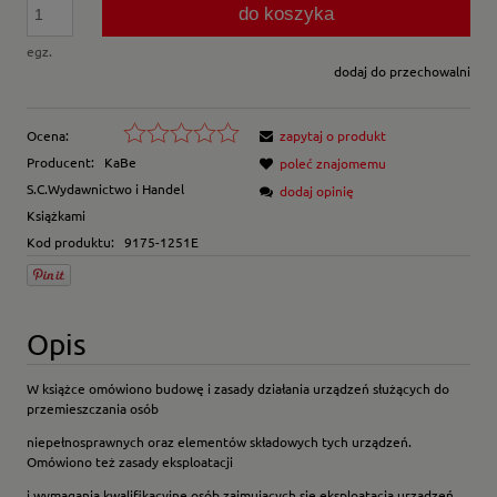
do koszyka
egz.
dodaj do przechowalni
Ocena:
zapytaj o produkt
Producent:
KaBe
poleć znajomemu
S.C.Wydawnictwo i Handel
dodaj opinię
Książkami
Kod produktu:
9175-1251E
Opis
W książce omówiono budowę i zasady działania urządzeń służących do
przemieszczania osób
niepełnosprawnych oraz elementów składowych tych urządzeń.
Omówiono też zasady eksploatacji
i wymagania kwalifikacyjne osób zajmujących się eksploatacją urządzeń