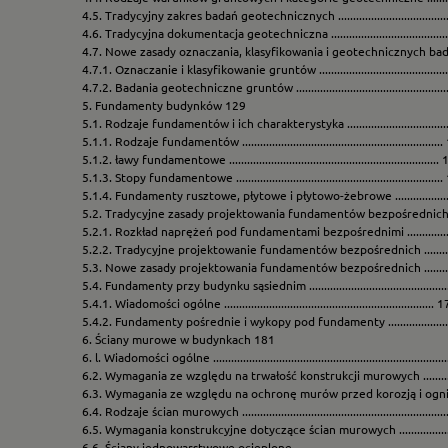
4.5. Tradycyjny zakres badań geotechnicznych .......................................
4.6. Tradycyjna dokumentacja geotechniczna .........................................
4.7. Nowe zasady oznaczania, klasyfikowania i geotechnicznych ba
4.7.1. Oznaczanie i klasyfikowanie gruntów .........................................
4.7.2. Badania geotechniczne gruntów .................................................
5. Fundamenty budynków 129
5.1. Rodzaje fundamentów i ich charakterystyka ....................................
5.1.1. Rodzaje fundamentów ..................................................................
5.1.2. ławy fundamentowe ......................................................................
5.1.3. Stopy fundamentowe ....................................................................
5.1.4. Fundamenty rusztowe, płytowe i płytowo-żebrowe ....................
5.2. Tradycyjne zasady projektowania fundamentów bezpośrednich .......
5.2.1. Rozkład naprężeń pod fundamentami bezpośrednimi ................
5.2.2. Tradycyjne projektowanie fundamentów bezpośrednich ............
5.3. Nowe zasady projektowania fundamentów bezpośrednich ...............
5.4. Fundamenty przy budynku sąsiednim ...............................................
5.4.1. Wiadomości ogólne ...................................................................... 
5.4.2. Fundamenty pośrednie i wykopy pod fundamenty .....................
6. Ściany murowe w budynkach 181
6. l. Wiadomości ogólne ............................................................................
6.2. Wymagania ze względu na trwałość konstrukcji murowych ..............
6.3. Wymagania ze względu na ochronę murów przed korozją i ogniem .
6.4. Rodzaje ścian murowych ...................................................................
6.5. Wymagania konstrukcyjne dotyczące ścian murowych .....................
6.6. Ściany jednowarstwowe ocieplone ...................................................