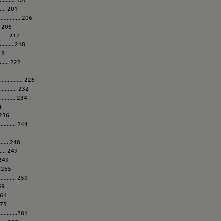
...... 201
........... 206
.. 206
..... 217
......... 218
218
..... 222
........... 226
.......... 232
.......... 234
34
. 236
.......... 244
....... 248
....... 249
. 249
.. 255
.......... 259
259
 261
 275
........281