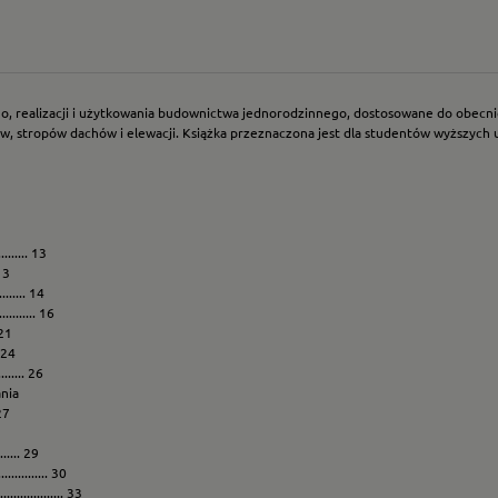
o, realizacji i użytkowania budownictwa jednorodzinnego, dostosowane do obecni
, stropów dachów i elewacji. Książka przeznaczona jest dla studentów wyższych 
......... 13
 13
...... 14
....... 16
 21
. 24
........ 26
nia
 27
....... 29
........... 30
............. 33