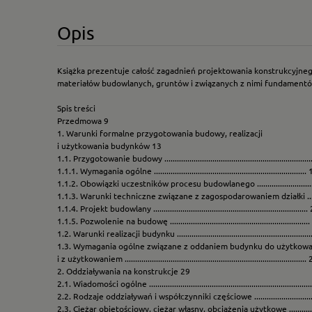
Opis
Książka prezentuje całość zagadnień projektowania konstrukcyjneg
materiałów budowlanych, gruntów i związanych z nimi fundamentów
Spis treści
Przedmowa 9
1. Warunki formalne przygotowania budowy, realizacji
i użytkowania budynków 13
1.1. Przygotowanie budowy ......................................................................
1.1.1. Wymagania ogólne .........................................................................
1.1.2. Obowiązki uczestników procesu budowlanego ............................
1.1.3. Warunki techniczne związane z zagospodarowaniem działki ......
1.1.4. Projekt budowlany ..........................................................................
1.1.5. Pozwolenie na budowę ..................................................................
1.2. Warunki realizacji budynku ................................................................
1.3. Wymagania ogólne związane z oddaniem budynku do użytkowa
i z użytkowaniem .......................................................................................
2. Oddziaływania na konstrukcje 29
2.1. Wiadomości ogólne .............................................................................
2.2. Rodzaje oddziaływań i współczynniki częściowe ...............................
2.3. Ciężar objętościowy, ciężar własny, obciążenia użytkowe .................