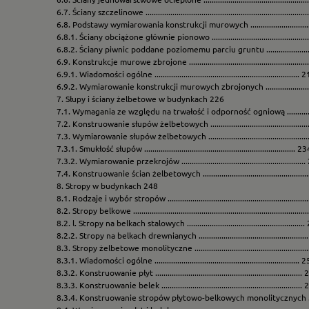
6.7. Ściany szczelinowe .............................................................................
6.8. Podstawy wymiarowania konstrukcji murowych ...............................
6.8.1. Ściany obciążone głównie pionowo .............................................
6.8.2. Ściany piwnic poddane poziomemu parciu gruntu .....................
6.9. Konstrukcje murowe zbrojone ..........................................................
6.9.1. Wiadomości ogólne ...................................................................... 
6.9.2. Wymiarowanie konstrukcji murowych zbrojonych ......................
7. Słupy i ściany żelbetowe w budynkach 226
7.1. Wymagania ze względu na trwałość i odporność ogniową ...............
7.2. Konstruowanie słupów żelbetowych .................................................
7.3. Wymiarowanie słupów żelbetowych .................................................
7.3.1. Smukłość słupów ......................................................................... 2
7.3.2. Wymiarowanie przekrojów ...........................................................
7.4. Konstruowanie ścian żelbetowych ....................................................
8. Stropy w budynkach 248
8.1. Rodzaje i wybór stropów ...................................................................
8.2. Stropy belkowe ..................................................................................
8.2. l. Stropy na belkach stalowych ........................................................
8.2.2. Stropy na belkach drewnianych ...................................................
8.3. Stropy żelbetowe monolityczne ........................................................
8.3.1. Wiadomości ogólne ...................................................................... 
8.3.2. Konstruowanie płyt .......................................................................
8.3.3. Konstruowanie belek ....................................................................
8.3.4. Konstruowanie stropów płytowo-belkowych monolitycznych ....