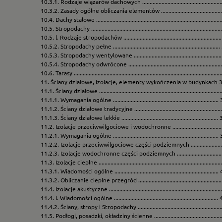
10.3.1. Rodzaje wiązarów dachowych ....................................................
10.3.2. Zasady ogólne obliczania elementów ........................................
10.4. Dachy stalowe ..................................................................................
10.5. Stropodachy .....................................................................................
10.5. l. Rodzaje stropodachów ................................................................
10.5.2. Stropodachy pełne ......................................................................
10.5.3. Stropodachy wentylowane .........................................................
10.5.4. Stropodachy odwrócone .............................................................
10.6. Tarasy ................................................................................................
11. Ściany działowe, izolacje, elementy wykończenia w budynkach 
11.1. Ściany działowe ................................................................................
11.1.1. Wymagania ogólne ......................................................................
11.1.2. Ściany działowe tradycyjne ........................................................
11.1.3. Ściany działowe lekkie ................................................................
11.2. Izolacje przeciwwilgociowe i wodochronne ....................................
11.2.1. Wymagania ogólne ......................................................................
11.2.2. Izolacje przeciwwilgociowe części podziemnych ......................
11.2.3. Izolacje wodochronne części podziemnych ...............................
11.3. Izolacje cieplne ................................................................................
11.3.1. Wiadomości ogólne .....................................................................
11.3.2. Obliczanie cieplne przegród ......................................................
11.4. Izolacje akustyczne ..........................................................................
11.4. l. Wiadomości ogólne .....................................................................
11.4.2. Ściany, stropy i Stropodachy ......................................................
11.5. Podłogi, posadzki, okładziny ścienne ..............................................