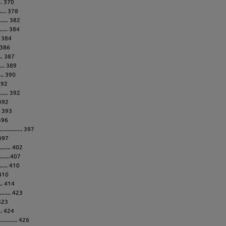
... 370
..... 378
........ 382
........ 384
.. 384
.. 386
.... 387
..... 389
...... 390
392
........ 392
. 392
... 393
. 396
............ 397
. 397
...... 402
......407
........ 410
. 410
.... 414
......... 423
. 423
.... 424
........... 426