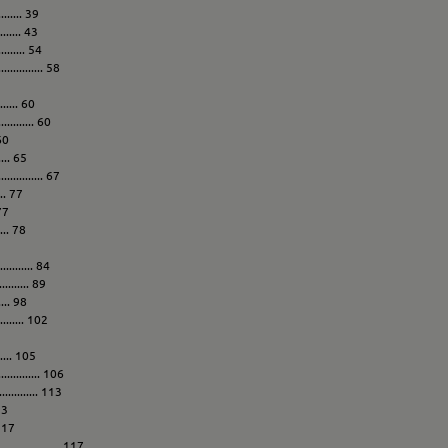
........ 39
........ 43
......... 54
........... 58
....... 60
.......... 60
 60
.... 65
........... 67
.... 77
 77
... 78
.......... 84
......... 89
...... 98
........ 102
...... 105
........... 106
........... 113
113
 117
............. 117