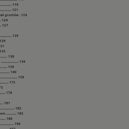
........... 119
........... 121
dań gruntów . 124
... 124
... 127
........... 129
. 129
 131
. 135
...... 138
............. 139
...... 139
....... 140
............. 159
......... 175
175
..... 178
...... 181
........... 182
........... 185
........ 188
........... 190
.......... 197