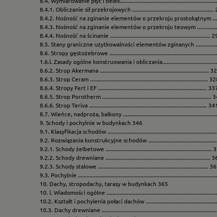
8.4. Wymiarowanie płyt i belek.................................................................
8.4.1. Obliczanie sił przekrojowych .......................................................
8.4.2. Nośność na zginanie elementów o przekroju prostokątnym ......
8.4.3. Nośność na zginanie elementów o przekroju teowym ...............
8.4.4. Nośność na ścinanie ..................................................................... 
8.5. Stany graniczne użytkowalności elementów zginanych ....................
8.6. Stropy gęstożebrowe ........................................................................
1.6.l. Zasady ogólne konstruowania i obliczania....................................
8.6.2. Strop Akermana ........................................................................... 3
8.6.3. Strop Ceram ................................................................................. 3
8.6.4. Stropy Fert i EF ........................................................................... 33
8.6.5. Strop Porotherm ...........................................................................
8.6.6. Strop Teriva ................................................................................. 34
8.7. Wieńce, nadproża, balkony ................................................................
9. Schody i pochylnie w budynkach 346
9.1. Klasyfikacja schodów .........................................................................
9.2. Rozwiązania konstrukcyjne schodów ................................................
9.2.1. Schody żelbetowe .........................................................................
9.2.2. Schody drewniane ........................................................................ 
9.2.3. Schody stalowe ............................................................................ 3
9.3. Pochylnie ............................................................................................
10. Dachy, stropodachy, tarasy w budynkach 365
10. l. Wiadomości ogólne ..........................................................................
10.2. Kształt i pochylenia połaci dachów .................................................
10.3. Dachy drewniane .............................................................................