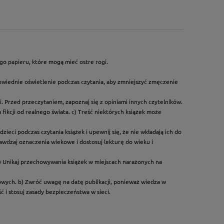
go papieru, które mogą mieć ostre rogi.
owiednie oświetlenie podczas czytania, aby zmniejszyć zmęczenie
. Przed przeczytaniem, zapoznaj się z opiniami innych czytelników.
ikcji od realnego świata. c) Treść niektórych książek może
ieci podczas czytania książek i upewnij się, że nie wkładają ich do
rawdzaj oznaczenia wiekowe i dostosuj lekturę do wieku i
) Unikaj przechowywania książek w miejscach narażonych na
dowych. b) Zwróć uwagę na datę publikacji, ponieważ wiedza w
 i stosuj zasady bezpieczeństwa w sieci.