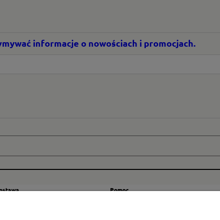
rzymywać informacje o nowościach i promocjach.
dostawa
Pomoc
zty wysyłki
Regulamin