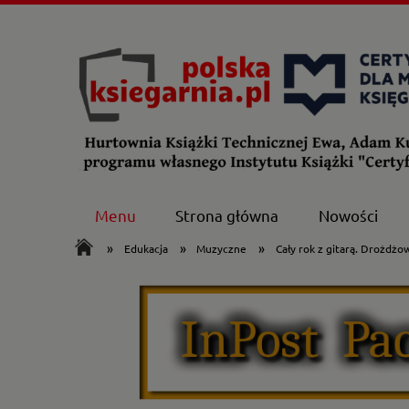
Menu
Strona główna
Nowości
»
»
»
Edukacja
Muzyczne
Cały rok z gitarą. Drożdżo