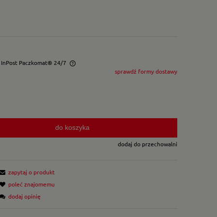
- InPost Paczkomat® 24/7
sprawdź formy dostawy
wentualnych kosztów
do koszyka
dodaj do przechowalni
zapytaj o produkt
poleć znajomemu
dodaj opinię