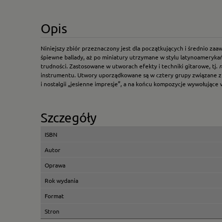
Opis
Niniejszy zbiór przeznaczony jest dla początkujących i średnio z
śpiewne ballady, aż po miniatury utrzymane w stylu latynoamerykań
trudności. Zastosowane w utworach efekty i techniki gitarowe, tj.
instrumentu. Utwory uporządkowane są w cztery grupy związane z k
i nostalgii „jesienne impresje”, a na końcu kompozycje wywołujące
Szczegóły
ISBN
Autor
Oprawa
Rok wydania
Format
Stron