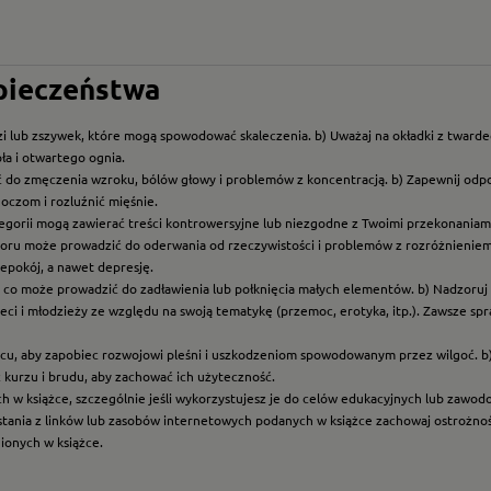
zpieczeństwa
i lub zszywek, które mogą spowodować skaleczenia. b) Uważaj na okładki z twarde
ła i otwartego ognia.
ć do zmęczenia wzroku, bólów głowy i problemów z koncentracją. b) Zapewnij odp
oczom i rozluźnić mięśnie.
ategorii mogą zawierać treści kontrowersyjne lub niezgodne z Twoimi przekonaniami
roru może prowadzić do oderwania od rzeczywistości i problemów z rozróżnieniem f
epokój, a nawet depresję.
t, co może prowadzić do zadławienia lub połknięcia małych elementów. b) Nadzoruj dz
eci i młodzieży ze względu na swoją tematykę (przemoc, erotyka, itp.). Zawsze sp
scu, aby zapobiec rozwojowi pleśni i uszkodzeniom spowodowanym przez wilgoć. b
z kurzu i brudu, aby zachować ich użyteczność.
ych w książce, szczególnie jeśli wykorzystujesz je do celów edukacyjnych lub zawo
ystania z linków lub zasobów internetowych podanych w książce zachowaj ostrożność
nionych w książce.