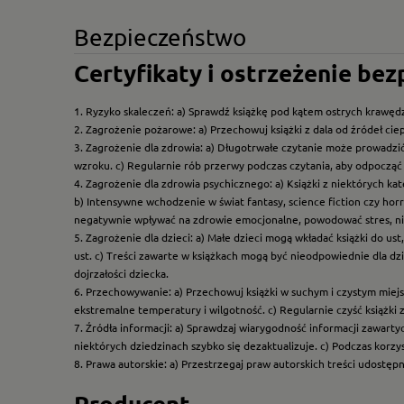
Bezpieczeństwo
Certyfikaty i ostrzeżenie be
1. Ryzyko skaleczeń: a) Sprawdź książkę pod kątem ostrych krawędz
2. Zagrożenie pożarowe: a) Przechowuj książki z dala od źródeł ciep
3. Zagrożenie dla zdrowia: a) Długotrwałe czytanie może prowadzi
wzroku. c) Regularnie rób przerwy podczas czytania, aby odpocząć 
4. Zagrożenie dla zdrowia psychicznego: a) Książki z niektórych k
b) Intensywne wchodzenie w świat fantasy, science fiction czy hor
negatywnie wpływać na zdrowie emocjonalne, powodować stres, ni
5. Zagrożenie dla dzieci: a) Małe dzieci mogą wkładać książki do us
ust. c) Treści zawarte w książkach mogą być nieodpowiednie dla dzi
dojrzałości dziecka.
6. Przechowywanie: a) Przechowuj książki w suchym i czystym miej
ekstremalne temperatury i wilgotność. c) Regularnie czyść książki 
7. Źródła informacji: a) Sprawdzaj wiarygodność informacji zawart
niektórych dziedzinach szybko się dezaktualizuje. c) Podczas korz
8. Prawa autorskie: a) Przestrzegaj praw autorskich treści udostęp
Producent