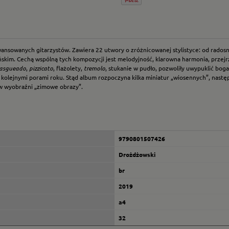
aawansowanych gitarzystów. Zawiera 22 utwory o zróżnicowanej stylistyce: od rad
skim. Cechą wspólną tych kompozycji jest melodyjność, klarowna harmonia, przejr
rasgueado
,
pizzicato
, flażolety,
tremolo
, stukanie w pudło, pozwoliły uwypuklić bo
olejnymi porami roku. Stąd album rozpoczyna kilka miniatur „wiosennych”, następ
 w wyobraźni „zimowe obrazy”.
9790801507426
Drożdżowski
br
2019
a4
32