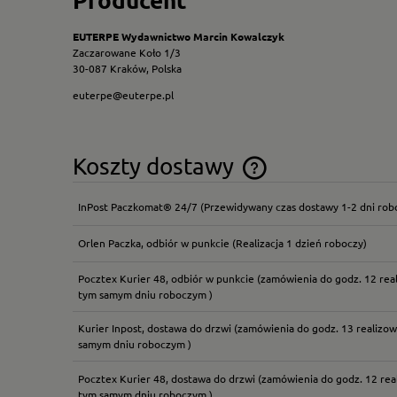
EUTERPE Wydawnictwo Marcin Kowalczyk
Zaczarowane Koło 1/3
30-087 Kraków, Polska
euterpe@euterpe.pl
Koszty dostawy
InPost Paczkomat® 24/7
(Przewidywany czas dostawy 1-2 dni rob
Cena nie zawiera ewentual
płatności
Orlen Paczka, odbiór w punkcie
(Realizacja 1 dzień roboczy)
Pocztex Kurier 48, odbiór w punkcie
(zamówienia do godz. 12 rea
tym samym dniu roboczym )
Kurier Inpost, dostawa do drzwi
(zamówienia do godz. 13 realizow
samym dniu roboczym )
Pocztex Kurier 48, dostawa do drzwi
(zamówienia do godz. 12 rea
tym samym dniu roboczym )