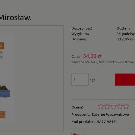
Mirosław.
Dostępność:
Dostęny
Wysyłka w:
24 godziny
Dostawa:
od 7,95 zł
Cena nie zawiera e
34,00 zł
Cena:
płatności
zawiera 5% VAT, bez kosztów dostawy
egz.
Ocena:
Producent:
Euterpe Wydawnictwo
Kod produktu:
5A7C-92474