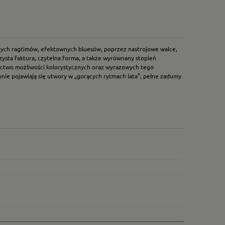
osnych ragtimów, efektownych bluesów, poprzez nastrojowe walce,
zysta faktura, czytelna forma, a także wyrównany stopień
gactwo możliwości kolorystycznych oraz wyrazowych tego
nie pojawiają się utwory w „gorących rytmach lata”, pełne zadumy