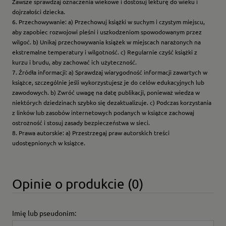
Zawsze sprawdzaj oznaczenia wiekowe i dostosuj lekturę do wieku i
dojrzałości dziecka.
6. Przechowywanie: a) Przechowuj książki w suchym i czystym miejscu,
aby zapobiec rozwojowi pleśni i uszkodzeniom spowodowanym przez
wilgoć. b) Unikaj przechowywania książek w miejscach narażonych na
ekstremalne temperatury i wilgotność. c) Regularnie czyść książki z
kurzu i brudu, aby zachować ich użyteczność.
7. Źródła informacji: a) Sprawdzaj wiarygodność informacji zawartych w
książce, szczególnie jeśli wykorzystujesz je do celów edukacyjnych lub
zawodowych. b) Zwróć uwagę na datę publikacji, ponieważ wiedza w
niektórych dziedzinach szybko się dezaktualizuje. c) Podczas korzystania
z linków lub zasobów internetowych podanych w książce zachowaj
ostrożność i stosuj zasady bezpieczeństwa w sieci.
8. Prawa autorskie: a) Przestrzegaj praw autorskich treści
udostępnionych w książce.
Opinie o produkcie (0)
Imię lub pseudonim: