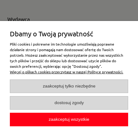
Wydawca
Wybierz producenta
Dbamy o Twoją prywatność
Pliki cookies i pokrewne im technologie umożliwiają poprawne
działanie strony i pomagają nam dostosować ofertę do Twoich
potrzeb. Możesz zaakceptować wykorzystanie przez nas wszystkich
Moje konto
tych plików i przejść do sklepu lub dostosować użycie plików do
swoich preferencji, wybierając opcję "Dostosuj zgody".
Więcej o plikach cookies przeczytasz w naszej Polityce prywatności.
Płatności i dostawa
zaakceptuj tylko niezbędne
Pomoc
dostosuj zgody
O firmie
zaakceptuj wszystkie