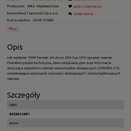
Producent:
WKŁ -Wydawnictwa
poleć znajomemu
Komunikacji i Łączności Sp.z o.o.
dodaj opinię
Kod produktu:
2A2B-574B8
Opis
rok wydania: 1999 format: A4 stron: 204 (rys.101) oprawa: twarda
Charakterystyka techniczna, dane eksploatacyjne oraz informacje
dotyczące wszystkich odmian samochodów dostawczych CITROËN C15,
umożliwiające wykonanie czynności obsługowych i nieskomplikowanych
napraw.
Szczegóły
ISBN
8320612691
Autor