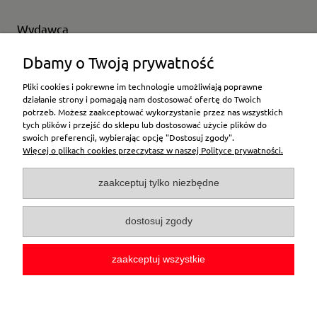
Wydawca
Wybierz producenta
Dbamy o Twoją prywatność
Pliki cookies i pokrewne im technologie umożliwiają poprawne
działanie strony i pomagają nam dostosować ofertę do Twoich
potrzeb. Możesz zaakceptować wykorzystanie przez nas wszystkich
Moje konto
tych plików i przejść do sklepu lub dostosować użycie plików do
swoich preferencji, wybierając opcję "Dostosuj zgody".
Więcej o plikach cookies przeczytasz w naszej Polityce prywatności.
Płatności i dostawa
zaakceptuj tylko niezbędne
Pomoc
dostosuj zgody
O firmie
zaakceptuj wszystkie
pokaż pełną wersję strony