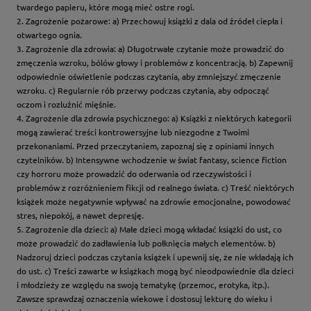
twardego papieru, które mogą mieć ostre rogi.
2. Zagrożenie pożarowe: a) Przechowuj książki z dala od źródeł ciepła i
otwartego ognia.
3. Zagrożenie dla zdrowia: a) Długotrwałe czytanie może prowadzić do
zmęczenia wzroku, bólów głowy i problemów z koncentracją. b) Zapewnij
odpowiednie oświetlenie podczas czytania, aby zmniejszyć zmęczenie
wzroku. c) Regularnie rób przerwy podczas czytania, aby odpocząć
oczom i rozluźnić mięśnie.
4. Zagrożenie dla zdrowia psychicznego: a) Książki z niektórych kategorii
mogą zawierać treści kontrowersyjne lub niezgodne z Twoimi
przekonaniami. Przed przeczytaniem, zapoznaj się z opiniami innych
czytelników. b) Intensywne wchodzenie w świat fantasy, science fiction
czy horroru może prowadzić do oderwania od rzeczywistości i
problemów z rozróżnieniem fikcji od realnego świata. c) Treść niektórych
książek może negatywnie wpływać na zdrowie emocjonalne, powodować
stres, niepokój, a nawet depresję.
5. Zagrożenie dla dzieci: a) Małe dzieci mogą wkładać książki do ust, co
może prowadzić do zadławienia lub połknięcia małych elementów. b)
Nadzoruj dzieci podczas czytania książek i upewnij się, że nie wkładają ich
do ust. c) Treści zawarte w książkach mogą być nieodpowiednie dla dzieci
i młodzieży ze względu na swoją tematykę (przemoc, erotyka, itp.).
Zawsze sprawdzaj oznaczenia wiekowe i dostosuj lekturę do wieku i