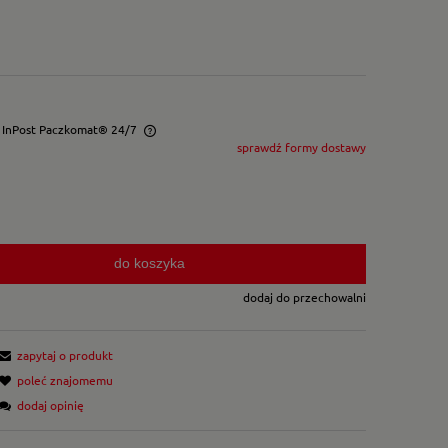
- InPost Paczkomat® 24/7
sprawdź formy dostawy
wentualnych kosztów
do koszyka
dodaj do przechowalni
zapytaj o produkt
poleć znajomemu
dodaj opinię