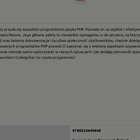
órzy przyda się wszystkim programistom języka PHP. Pozwala on na szybkie i efekt
zasochłonne. Jego główne zalety to niewielkie wymagania co do serwera, na któr
i oraz świetna dokumentacja i życzliwa społeczność użytkowników, chętnie dziel
sowanych programistów PHP pozwoli Ci zapoznać się z wieloma aspektami używania C
cje oraz metody warto wykorzystać w różnych sytuacjach i jak działają sterowniki 
eworkiem CodeIgniter to czysta przyjemność!
9788324649648