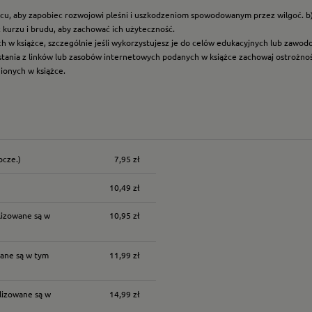
scu, aby zapobiec rozwojowi pleśni i uszkodzeniom spowodowanym przez wilgoć. b
z kurzu i brudu, aby zachować ich użyteczność.
ych w książce, szczególnie jeśli wykorzystujesz je do celów edukacyjnych lub zawo
ystania z linków lub zasobów internetowych podanych w książce zachowaj ostrożność
nionych w książce.
ocze.)
7,95 zł
nych kosztów
10,49 zł
lizowane są w
10,95 zł
ane są w tym
11,99 zł
lizowane są w
14,99 zł