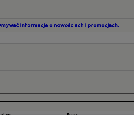
rzymywać informacje o nowościach i promocjach.
dostawa
Pomoc
zty wysyłki
Regulamin
ranicę
Mapa strony