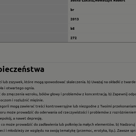
Sosna Łukasz,Nowaczyk Robert
br
2013
b5
272
zpieczeństwa
i lub zszywek, które mogą spowodować skaleczenia. b) Uważaj na okładki z twarde
ła i otwartego ognia.
ć do zmęczenia wzroku, bólów głowy i problemów z koncentracją. b) Zapewnij odp
oczom i rozluźnić mięśnie.
ategorii mogą zawierać treści kontrowersyjne lub niezgodne z Twoimi przekonaniami
roru może prowadzić do oderwania od rzeczywistości i problemów z rozróżnieniem f
epokój, a nawet depresję.
t, co może prowadzić do zadławienia lub połknięcia małych elementów. b) Nadzoruj dz
eci i młodzieży ze względu na swoją tematykę (przemoc, erotyka, itp.). Zawsze sp