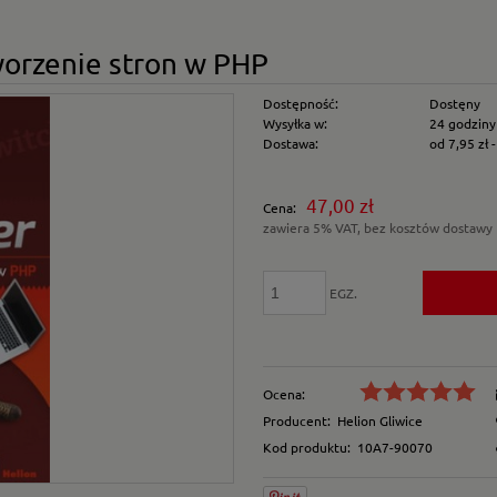
orzenie stron w PHP
Dostępność:
Dostęny
Wysyłka w:
24 godziny
Dostawa:
od 7,95 zł
Cena nie zawiera e
47,00 zł
Cena:
płatności
zawiera 5% VAT, bez kosztów dostawy
EGZ.
Ocena:
Producent:
Helion Gliwice
Kod produktu:
10A7-90070