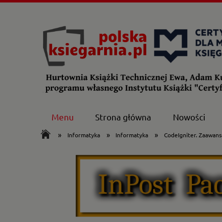
Menu
Strona główna
Nowości
»
»
»
Informatyka
Informatyka
CodeIgniter. Zaawan