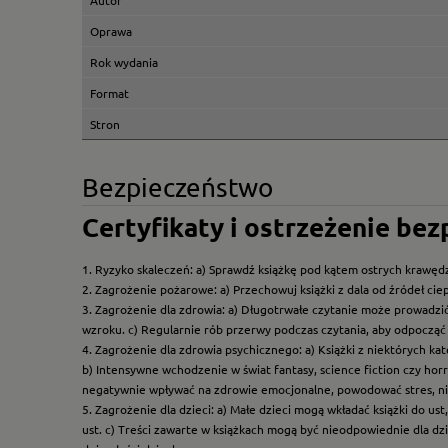
Autor
Oprawa
Rok wydania
Format
Stron
Bezpieczeństwo
Certyfikaty i ostrzeżenie be
1. Ryzyko skaleczeń: a) Sprawdź książkę pod kątem ostrych krawędz
2. Zagrożenie pożarowe: a) Przechowuj książki z dala od źródeł ciep
3. Zagrożenie dla zdrowia: a) Długotrwałe czytanie może prowadzi
wzroku. c) Regularnie rób przerwy podczas czytania, aby odpocząć 
4. Zagrożenie dla zdrowia psychicznego: a) Książki z niektórych k
b) Intensywne wchodzenie w świat fantasy, science fiction czy hor
negatywnie wpływać na zdrowie emocjonalne, powodować stres, ni
5. Zagrożenie dla dzieci: a) Małe dzieci mogą wkładać książki do us
ust. c) Treści zawarte w książkach mogą być nieodpowiednie dla dzi