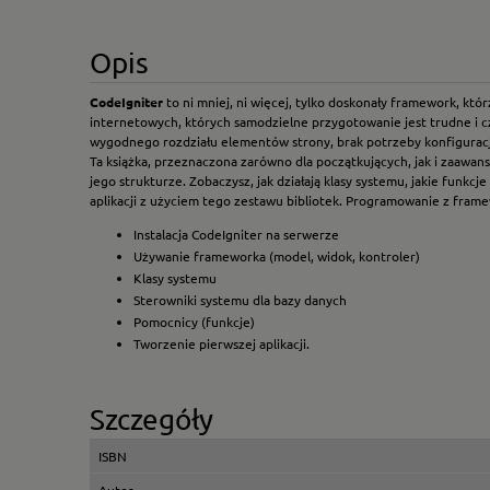
Opis
CodeIgniter
to ni mniej, ni więcej, tylko doskonały framework, kt
internetowych, których samodzielne przygotowanie jest trudne i c
wygodnego rozdziału elementów strony, brak potrzeby konfiguracj
Ta książka, przeznaczona zarówno dla początkujących, jak i zaawan
jego strukturze. Zobaczysz, jak działają klasy systemu, jakie funk
aplikacji z użyciem tego zestawu bibliotek. Programowanie z fram
Instalacja CodeIgniter na serwerze
Używanie frameworka (model, widok, kontroler)
Klasy systemu
Sterowniki systemu dla bazy danych
Pomocnicy (funkcje)
Tworzenie pierwszej aplikacji.
Szczegóły
ISBN