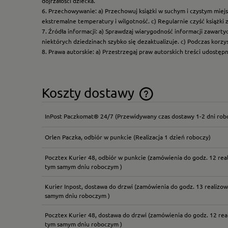
dojrzałości dziecka.
6. Przechowywanie: a) Przechowuj książki w suchym i czystym miej
ekstremalne temperatury i wilgotność. c) Regularnie czyść książki 
7. Źródła informacji: a) Sprawdzaj wiarygodność informacji zawart
niektórych dziedzinach szybko się dezaktualizuje. c) Podczas korz
8. Prawa autorskie: a) Przestrzegaj praw autorskich treści udostęp
Koszty dostawy
InPost Paczkomat® 24/7
(Przewidywany czas dostawy 1-2 dni rob
Cena nie zawiera ewentual
płatności
Orlen Paczka, odbiór w punkcie
(Realizacja 1 dzień roboczy)
Pocztex Kurier 48, odbiór w punkcie
(zamówienia do godz. 12 rea
tym samym dniu roboczym )
Kurier Inpost, dostawa do drzwi
(zamówienia do godz. 13 realizow
samym dniu roboczym )
Pocztex Kurier 48, dostawa do drzwi
(zamówienia do godz. 12 rea
tym samym dniu roboczym )