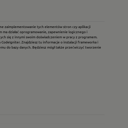
ywne zaimplementowanie tych elementów stron czy aplikacji
ym ma działać oprogramowanie, zapewnienie logicznego i
ących się z innymi swoim doświadczeniem w pracy z programem.
odeIgniter. Znajdziesz tu informacje o instalacji frameworka i
systemu do bazy danych. Będziesz mógł także przećwiczyć tworzenie