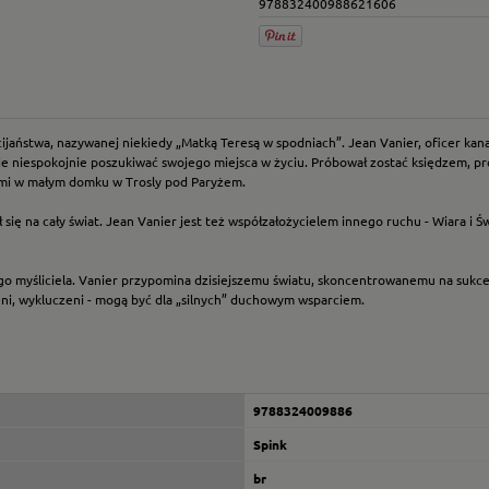
978832400988621606
jaństwa, nazywanej niekiedy „Matką Teresą w spodniach”. Jean Vanier, oficer kanad
nie niespokojnie poszukiwać swojego miejsca w życiu. Próbował zostać księdzem, pro
mi w małym domku w Trosly pod Paryżem.
 się na cały świat. Jean Vanier jest też współzałożycielem innego ruchu - Wiara i Ś
nego myśliciela. Vanier przypomina dzisiejszemu światu, skoncentrowanemu na sukce
uceni, wykluczeni - mogą być dla „silnych” duchowym wsparciem.
9788324009886
Spink
br