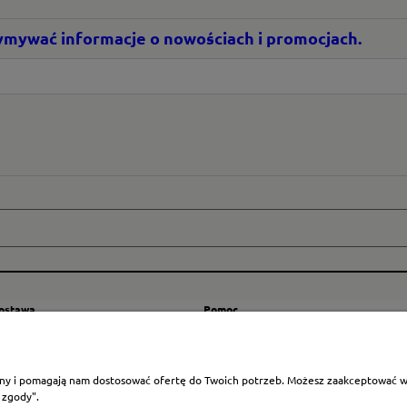
rzymywać informacje o nowościach i promocjach.
dostawa
Pomoc
zty wysyłki
Regulamin
ranicę
Mapa strony
rony i pomagają nam dostosować ofertę do Twoich potrzeb. Możesz zaakceptować wyk
Polityka cookies
 zgody".