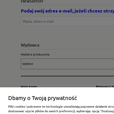
Newsletter
Podaj swój adres e-mail, jeżeli chcesz ot
Wydawca
Wybierz producenta
Moje konto
Płatności i 
Twoje zamówienia
Sposoby i kos
Dbamy o Twoją prywatność
Ustawienia konta
Wysyłka za G
Pliki cookies i pokrewne im technologie umożliwiają poprawne działanie st
Przechowalnia
Płatność
dostosować użycie plików do swoich preferencji, wybierając opcję "Dostosuj