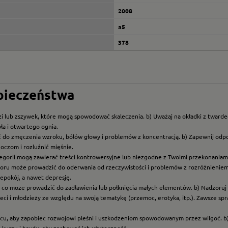
2008
a5
378
zpieczeństwa
i lub zszywek, które mogą spowodować skaleczenia. b) Uważaj na okładki z twarde
ła i otwartego ognia.
ć do zmęczenia wzroku, bólów głowy i problemów z koncentracją. b) Zapewnij odp
oczom i rozluźnić mięśnie.
ategorii mogą zawierać treści kontrowersyjne lub niezgodne z Twoimi przekonaniami
roru może prowadzić do oderwania od rzeczywistości i problemów z rozróżnieniem f
epokój, a nawet depresję.
t, co może prowadzić do zadławienia lub połknięcia małych elementów. b) Nadzoruj dz
eci i młodzieży ze względu na swoją tematykę (przemoc, erotyka, itp.). Zawsze sp
scu, aby zapobiec rozwojowi pleśni i uszkodzeniom spowodowanym przez wilgoć. b
z kurzu i brudu, aby zachować ich użyteczność.