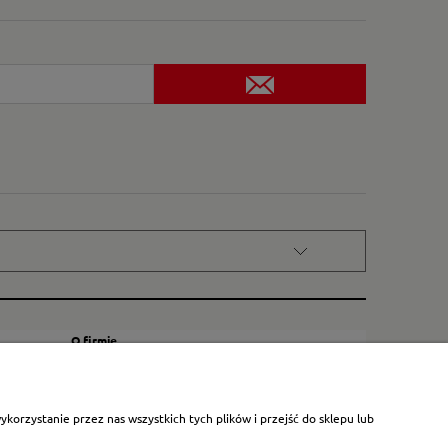
O firmie
Kontakt
Certyfikat dla małych księgarni
orzystanie przez nas wszystkich tych plików i przejść do sklepu lub
Blog