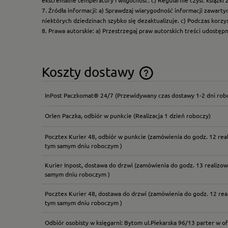
7. Źródła informacji: a) Sprawdzaj wiarygodność informacji zawart
niektórych dziedzinach szybko się dezaktualizuje. c) Podczas korz
8. Prawa autorskie: a) Przestrzegaj praw autorskich treści udostęp
Koszty dostawy
InPost Paczkomat® 24/7
(Przewidywany czas dostawy 1-2 dni rob
Cena nie zawiera ewentual
płatności
Orlen Paczka, odbiór w punkcie
(Realizacja 1 dzień roboczy)
Pocztex Kurier 48, odbiór w punkcie
(zamówienia do godz. 12 rea
tym samym dniu roboczym )
Kurier Inpost, dostawa do drzwi
(zamówienia do godz. 13 realizow
samym dniu roboczym )
Pocztex Kurier 48, dostawa do drzwi
(zamówienia do godz. 12 rea
tym samym dniu roboczym )
Odbiór osobisty w księgarni: Bytom ul.Piekarska 96/13 parter w of