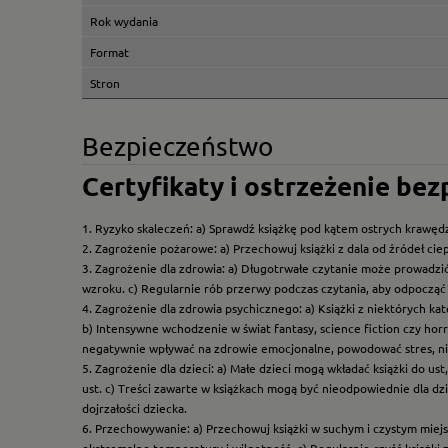
Rok wydania
Format
Stron
Bezpieczeństwo
Certyfikaty i ostrzeżenie be
1. Ryzyko skaleczeń: a) Sprawdź książkę pod kątem ostrych krawędz
2. Zagrożenie pożarowe: a) Przechowuj książki z dala od źródeł ciep
3. Zagrożenie dla zdrowia: a) Długotrwałe czytanie może prowadzi
wzroku. c) Regularnie rób przerwy podczas czytania, aby odpocząć 
4. Zagrożenie dla zdrowia psychicznego: a) Książki z niektórych k
b) Intensywne wchodzenie w świat fantasy, science fiction czy hor
negatywnie wpływać na zdrowie emocjonalne, powodować stres, ni
5. Zagrożenie dla dzieci: a) Małe dzieci mogą wkładać książki do us
ust. c) Treści zawarte w książkach mogą być nieodpowiednie dla dzi
dojrzałości dziecka.
6. Przechowywanie: a) Przechowuj książki w suchym i czystym miej
ekstremalne temperatury i wilgotność. c) Regularnie czyść książki 