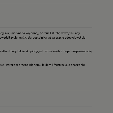
yjskiej marynarki wojennej, porzucił służbę w wojsku, aby
wadził życie myśliciela-pustelnika, aż wreszcie zdecydował się
wiatło - który także skupiony jest wokół osób z niepełnosprawnością
sie i zarazem przepełnionemu lękiem i frustracją, o znaczeniu