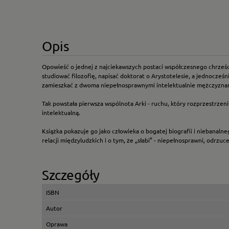
Opis
Opowieść o jednej z najciekawszych postaci współczesnego chrześci
studiować filozofię, napisać doktorat o Arystotelesie, a jednocześ
zamieszkać z dwoma niepełnosprawnymi intelektualnie mężczyzna
Tak powstała pierwsza wspólnota Arki - ruchu, który rozprzestrzenił
intelektualną.
Książka pokazuje go jako człowieka o bogatej biografii i niebanal
relacji międzyludzkich i o tym, że „słabi” - niepełnosprawni, odrz
Szczegóły
ISBN
Autor
Oprawa