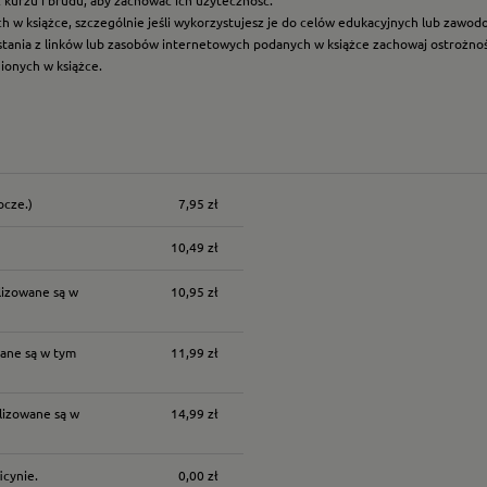
ych w książce, szczególnie jeśli wykorzystujesz je do celów edukacyjnych lub zawo
ystania z linków lub zasobów internetowych podanych w książce zachowaj ostrożność
nionych w książce.
ocze.)
7,95 zł
nych kosztów
10,49 zł
lizowane są w
10,95 zł
ane są w tym
11,99 zł
lizowane są w
14,99 zł
icynie.
0,00 zł