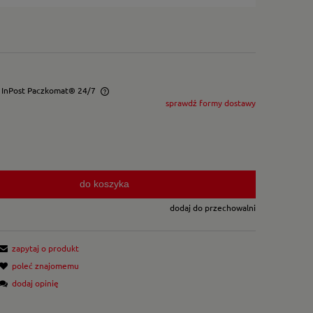
- InPost Paczkomat® 24/7
sprawdź formy dostawy
wentualnych kosztów
do koszyka
dodaj do przechowalni
zapytaj o produkt
poleć znajomemu
dodaj opinię