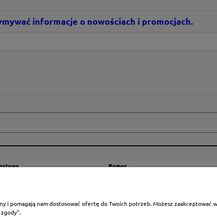
rzymywać informacje o nowościach i promocjach.
dostawa
Pomoc
zty wysyłki
Regulamin
ranicę
Mapa strony
rony i pomagają nam dostosować ofertę do Twoich potrzeb. Możesz zaakceptować wyk
Polityka cookies
 zgody".