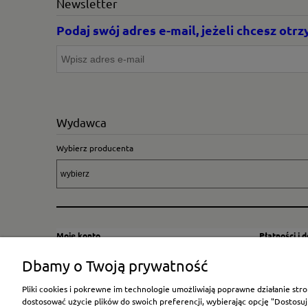
Newsletter
Podaj swój adres e-mail, jeżeli chcesz ot
Wydawca
Wybierz producenta
Moje konto
Płatności i 
Twoje zamówienia
Sposoby i kos
Dbamy o Twoją prywatność
Ustawienia konta
Wysyłka za G
Pliki cookies i pokrewne im technologie umożliwiają poprawne działanie st
Przechowalnia
Płatność
dostosować użycie plików do swoich preferencji, wybierając opcję "Dostosuj