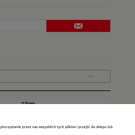
O firmie
Kontakt
Certyfikat dla małych księgarni
orzystanie przez nas wszystkich tych plików i przejść do sklepu lub
Blog