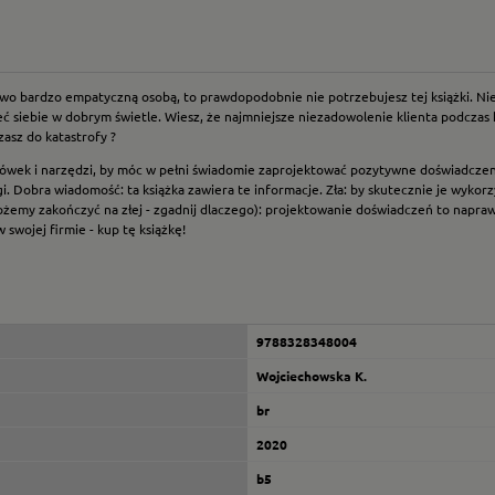
kowo bardzo empatyczną osobą, to prawdopodobnie nie potrzebujesz tej książki. N
eć siebie w dobrym świetle. Wiesz, że najmniejsze niezadowolenie klienta podcza
asz do katastrofy ?
azówek i narzędzi, by móc w pełni świadomie zaprojektować pozytywne doświadczen
ugi. Dobra wiadomość: ta książka zawiera te informacje. Zła: by skutecznie je wyko
ożemy zakończyć na złej - zgadnij dlaczego): projektowanie doświadczeń to naprawd
wojej firmie - kup tę książkę!
9788328348004
Wojciechowska K.
br
2020
b5