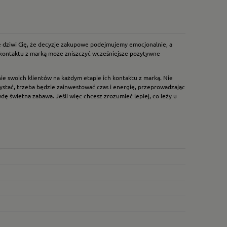
ie dziwi Cię, że decyzje zakupowe podejmujemy emocjonalnie, a
s kontaktu z marką może zniszczyć wcześniejsze pozytywne
ie swoich klientów na każdym etapie ich kontaktu z marką. Nie
rzystać, trzeba będzie zainwestować czas i energię, przeprowadzając
ę świetna zabawa. Jeśli więc chcesz zrozumieć lepiej, co leży u