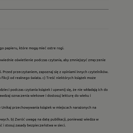
go papieru, które mogą mieć ostre rogi.
owiednie oświetlenie podczas czytania, aby zmniejszyć zmęczenie
. Przed przeczytaniem, zapoznaj się z opiniami innych czytelników.
ikcji od realnego świata. c) Treść niektórych książek może
ieci podczas czytania książek i upewnij się, że nie wkładają ich do
rawdzaj oznaczenia wiekowe i dostosuj lekturę do wieku i
) Unikaj przechowywania książek w miejscach narażonych na
dowych. b) Zwróć uwagę na datę publikacji, ponieważ wiedza w
 i stosuj zasady bezpieczeństwa w sieci.