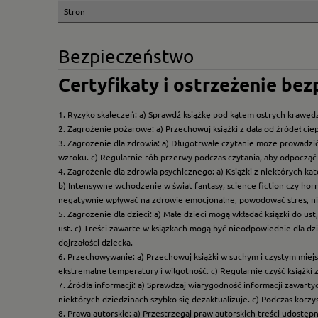
Stron
Bezpieczeństwo
Certyfikaty i ostrzeżenie be
1. Ryzyko skaleczeń: a) Sprawdź książkę pod kątem ostrych krawędz
2. Zagrożenie pożarowe: a) Przechowuj książki z dala od źródeł ciep
3. Zagrożenie dla zdrowia: a) Długotrwałe czytanie może prowadzi
wzroku. c) Regularnie rób przerwy podczas czytania, aby odpocząć 
4. Zagrożenie dla zdrowia psychicznego: a) Książki z niektórych k
b) Intensywne wchodzenie w świat fantasy, science fiction czy hor
negatywnie wpływać na zdrowie emocjonalne, powodować stres, ni
5. Zagrożenie dla dzieci: a) Małe dzieci mogą wkładać książki do us
ust. c) Treści zawarte w książkach mogą być nieodpowiednie dla dzi
dojrzałości dziecka.
6. Przechowywanie: a) Przechowuj książki w suchym i czystym miej
ekstremalne temperatury i wilgotność. c) Regularnie czyść książki 
7. Źródła informacji: a) Sprawdzaj wiarygodność informacji zawart
niektórych dziedzinach szybko się dezaktualizuje. c) Podczas korz
8. Prawa autorskie: a) Przestrzegaj praw autorskich treści udostęp