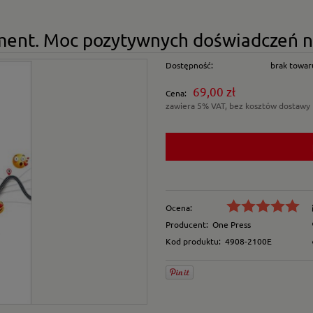
nt. Moc pozytywnych doświadczeń na 
Dostępność:
brak towar
69,00 zł
Cena:
zawiera 5% VAT, bez kosztów dostawy
Ocena:
Producent:
One Press
Kod produktu:
4908-2100E