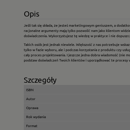
Opis
Jeśli tak się składa, że jesteś marketingowym geniuszem, a dodat
racjonalne argumenty mają tylko pozwolić nam jako klientom widzi
doświadczenia. Wykorzystujesz tę wiedzę w praktyce i nie dopuszcz
Takich osób jest jednak niewiele. Większość z nas potrzebuje wsk
tylko w fazie wyboru, ale i podczas korzystania z produktu czy usł
cały proces projektowania. I jeszcze jedna dobra wiadomość (nie m
podstaw doświadczeń Twoich klientów i uporządkować te procesy w s
Szczegóły
ISBN
Autor
Oprawa
Rok wydania
Format