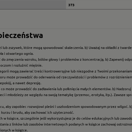
373
zpieczeństwa
i lub zszywek, które mogą spowodować skaleczenia. b) Uważaj na okładki z twarde
ła i otwartego ognia.
ć do zmęczenia wzroku, bólów głowy i problemów z koncentracją. b) Zapewnij odp
oczom i rozluźnić mięśnie.
ategorii mogą zawierać treści kontrowersyjne lub niezgodne z Twoimi przekonaniami
roru może prowadzić do oderwania od rzeczywistości i problemów z rozróżnieniem f
epokój, a nawet depresję.
t, co może prowadzić do zadławienia lub połknięcia małych elementów. b) Nadzoruj dz
eci i młodzieży ze względu na swoją tematykę (przemoc, erotyka, itp.). Zawsze sp
scu, aby zapobiec rozwojowi pleśni i uszkodzeniom spowodowanym przez wilgoć. b
z kurzu i brudu, aby zachować ich użyteczność.
ych w książce, szczególnie jeśli wykorzystujesz je do celów edukacyjnych lub zawo
ystania z linków lub zasobów internetowych podanych w książce zachowaj ostrożność
nionych w książce.