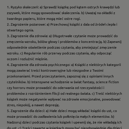
1. Ryzyko skaleczeń: a) Sprawdź książkę pod kątem ostrych krawędzi lub
zszywek, które mogą spowodować skaleczenia. b) Uważaj na okładki z
twardego papieru, które mogą mieć ostre rogi.
2. Zagrożenie pożarowe: a) Przechowuj książki z dala od źródeł ciepła i
otwartego ognia.
3. Zagrożenie dla zdrowia: a) Długotrwałe czytanie może prowadzić do
zmęczenia wzroku, bólów głowy i problemów z koncentracją. b) Zapewnij
odpowiednie oświetlenie podczas czytania, aby zmniejszyć zmęczenie
wzroku. c) Regularnie rób przerwy podczas czytania, aby odpocząć
oczom i rozluźnić mięśnie.
4. Zagrożenie dla zdrowia psychicznego: a) Książki z niektórych kategorii
mogą zawierać treści kontrowersyjne lub niezgodne z Twoimi
przekonaniami. Przed przeczytaniem, zapoznaj się z opiniami innych
czytelników. b) Intensywne wchodzenie w świat fantasy, science fiction
czy horroru może prowadzić do oderwania od rzeczywistości i
problemów z rozróżnieniem fikcji od realnego świata. c) Treść niektórych
książek może negatywnie wpływać na zdrowie emocjonalne, powodować
stres, niepokój, a nawet depresję.
5. Zagrożenie dla dzieci: a) Małe dzieci mogą wkładać książki do ust, co
może prowadzić do zadławienia lub połknięcia małych elementów. b)
Nadzoruj dzieci podczas czytania książek i upewnij się, że nie wkładają ich
do ust. c) Treści zawarte w książkach mogą być nieodpowiednie dla dzieci