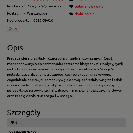
Producent:
Oficyna Wydawnicza
poleć znajomemu
Politechniki Warszawskiej
dodaj opinię
Kod produktu:
C825-59620
Opis
Praca zawiera przykłady różnorodnych zadań rozwiązanych (bądź
zaproponowanych do rozwiązania) czterema klasycznymi (tradycyjnymi)
metodami odwzorowania: metodą rzutów prostokątnych Monge'a,
metodą rzutu aksonometrycznego, cechowanego i środkowego.
Zagadnienia obejmują: perspektywę pionową, pośrednią, wnętrz i odbić
w zwierciadłach płaskich, restytucję odwzorowań perspektywicznych,
perspektywę na powierzchni walcowej i nachylonej płaszczyźnie tłowej
oraz teorię cienia rzuconego i własnego.
Szczegóły
ISBN
9788372076779