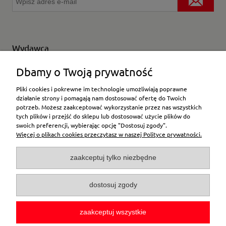
Wydawca
Wybierz producenta
Dbamy o Twoją prywatność
Pliki cookies i pokrewne im technologie umożliwiają poprawne
działanie strony i pomagają nam dostosować ofertę do Twoich
potrzeb. Możesz zaakceptować wykorzystanie przez nas wszystkich
Moje konto
tych plików i przejść do sklepu lub dostosować użycie plików do
swoich preferencji, wybierając opcję "Dostosuj zgody".
Więcej o plikach cookies przeczytasz w naszej Polityce prywatności.
Płatności i dostawa
zaakceptuj tylko niezbędne
Pomoc
dostosuj zgody
O firmie
zaakceptuj wszystkie