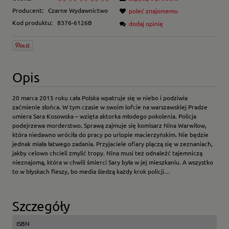
Producent:
Czarne Wydawnictwo
poleć znajomemu
Kod produktu:
8376-6126B
dodaj opinię
Opis
20 marca 2015 roku cała Polska wpatruje się w niebo i podziwia
zaćmienie słońca. W tym czasie w swoim lofcie na warszawskiej Pradze
umiera Sara Kosowska – wzięta aktorka młodego pokolenia. Policja
podejrzewa morderstwo. Sprawą zajmuje się komisarz Nina Warwiłow,
która niedawno wróciła do pracy po urlopie macierzyńskim. Nie będzie
jednak miała łatwego zadania. Przyjaciele ofiary plączą się w zeznaniach,
jakby celowo chcieli zmylić tropy. Nina musi też odnaleźć tajemniczą
nieznajomą, która w chwili śmierci Sary była w jej mieszkaniu. A wszystko
to w błyskach fleszy, bo media śledzą każdy krok policji…
Szczegóły
ISBN