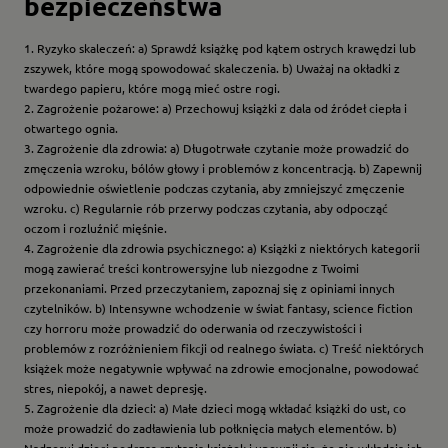
bezpieczeństwa
1. Ryzyko skaleczeń: a) Sprawdź książkę pod kątem ostrych krawędzi lub
zszywek, które mogą spowodować skaleczenia. b) Uważaj na okładki z
twardego papieru, które mogą mieć ostre rogi.
2. Zagrożenie pożarowe: a) Przechowuj książki z dala od źródeł ciepła i
otwartego ognia.
3. Zagrożenie dla zdrowia: a) Długotrwałe czytanie może prowadzić do
zmęczenia wzroku, bólów głowy i problemów z koncentracją. b) Zapewnij
odpowiednie oświetlenie podczas czytania, aby zmniejszyć zmęczenie
wzroku. c) Regularnie rób przerwy podczas czytania, aby odpocząć
oczom i rozluźnić mięśnie.
4. Zagrożenie dla zdrowia psychicznego: a) Książki z niektórych kategorii
mogą zawierać treści kontrowersyjne lub niezgodne z Twoimi
przekonaniami. Przed przeczytaniem, zapoznaj się z opiniami innych
czytelników. b) Intensywne wchodzenie w świat fantasy, science fiction
czy horroru może prowadzić do oderwania od rzeczywistości i
problemów z rozróżnieniem fikcji od realnego świata. c) Treść niektórych
książek może negatywnie wpływać na zdrowie emocjonalne, powodować
stres, niepokój, a nawet depresję.
5. Zagrożenie dla dzieci: a) Małe dzieci mogą wkładać książki do ust, co
może prowadzić do zadławienia lub połknięcia małych elementów. b)