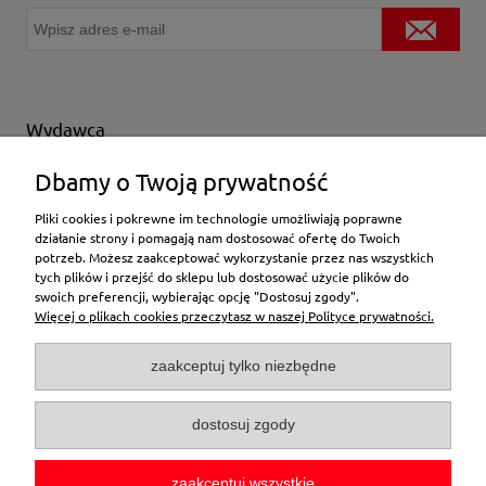
Wydawca
Wybierz producenta
Dbamy o Twoją prywatność
Pliki cookies i pokrewne im technologie umożliwiają poprawne
działanie strony i pomagają nam dostosować ofertę do Twoich
potrzeb. Możesz zaakceptować wykorzystanie przez nas wszystkich
Moje konto
tych plików i przejść do sklepu lub dostosować użycie plików do
swoich preferencji, wybierając opcję "Dostosuj zgody".
Więcej o plikach cookies przeczytasz w naszej Polityce prywatności.
Płatności i dostawa
zaakceptuj tylko niezbędne
Pomoc
dostosuj zgody
O firmie
zaakceptuj wszystkie