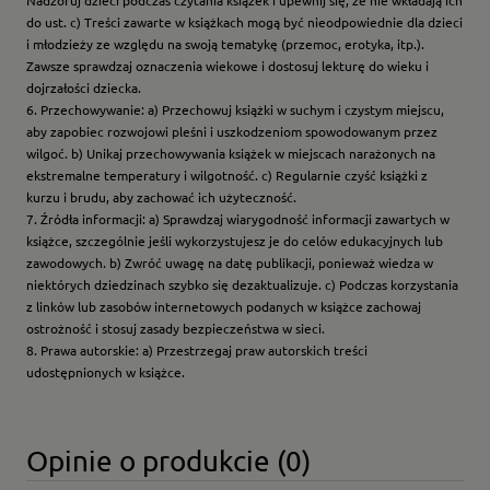
Nadzoruj dzieci podczas czytania książek i upewnij się, że nie wkładają ich
do ust. c) Treści zawarte w książkach mogą być nieodpowiednie dla dzieci
i młodzieży ze względu na swoją tematykę (przemoc, erotyka, itp.).
Zawsze sprawdzaj oznaczenia wiekowe i dostosuj lekturę do wieku i
dojrzałości dziecka.
6. Przechowywanie: a) Przechowuj książki w suchym i czystym miejscu,
aby zapobiec rozwojowi pleśni i uszkodzeniom spowodowanym przez
wilgoć. b) Unikaj przechowywania książek w miejscach narażonych na
ekstremalne temperatury i wilgotność. c) Regularnie czyść książki z
kurzu i brudu, aby zachować ich użyteczność.
7. Źródła informacji: a) Sprawdzaj wiarygodność informacji zawartych w
książce, szczególnie jeśli wykorzystujesz je do celów edukacyjnych lub
zawodowych. b) Zwróć uwagę na datę publikacji, ponieważ wiedza w
niektórych dziedzinach szybko się dezaktualizuje. c) Podczas korzystania
z linków lub zasobów internetowych podanych w książce zachowaj
ostrożność i stosuj zasady bezpieczeństwa w sieci.
8. Prawa autorskie: a) Przestrzegaj praw autorskich treści
udostępnionych w książce.
Opinie o produkcie (0)