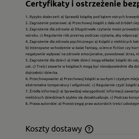
Certyfikaty i ostrzeżenie be
1. Ryzyko skaleczeń: a) Sprawdź książkę pod kątem ostrych krawędz
2. Zagrożenie pożarowe: a) Przechowuj książki z dala od źródeł ciep
3. Zagrożenie dla zdrowia: a) Długotrwałe czytanie może prowadzi
wzroku. c) Regularnie rób przerwy podczas czytania, aby odpocząć 
4. Zagrożenie dla zdrowia psychicznego: a) Książki z niektórych k
b) Intensywne wchodzenie w świat fantasy, science fiction czy hor
negatywnie wpływać na zdrowie emocjonalne, powodować stres, ni
5. Zagrożenie dla dzieci: a) Małe dzieci mogą wkładać książki do us
ust. c) Treści zawarte w książkach mogą być nieodpowiednie dla dzi
dojrzałości dziecka.
6. Przechowywanie: a) Przechowuj książki w suchym i czystym miej
ekstremalne temperatury i wilgotność. c) Regularnie czyść książki 
7. Źródła informacji: a) Sprawdzaj wiarygodność informacji zawart
niektórych dziedzinach szybko się dezaktualizuje. c) Podczas korz
8. Prawa autorskie: a) Przestrzegaj praw autorskich treści udostęp
Koszty dostawy