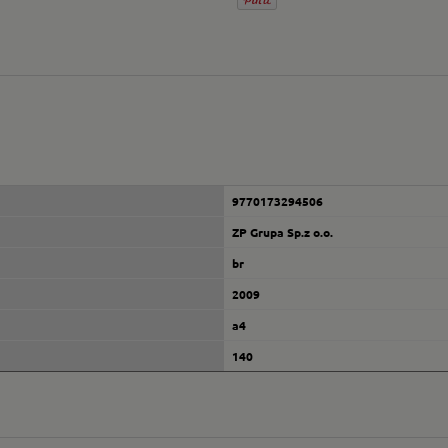
9770173294506
ZP Grupa Sp.z o.o.
br
2009
a4
140