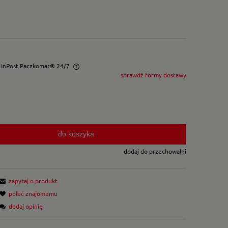
- InPost Paczkomat® 24/7
sprawdź formy dostawy
wentualnych kosztów
do koszyka
dodaj do przechowalni
zapytaj o produkt
poleć znajomemu
dodaj opinię