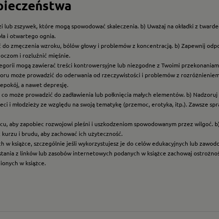
zpieczeństwa
i lub zszywek, które mogą spowodować skaleczenia. b) Uważaj na okładki z twarde
ła i otwartego ognia.
ć do zmęczenia wzroku, bólów głowy i problemów z koncentracją. b) Zapewnij odp
oczom i rozluźnić mięśnie.
ategorii mogą zawierać treści kontrowersyjne lub niezgodne z Twoimi przekonaniami
roru może prowadzić do oderwania od rzeczywistości i problemów z rozróżnieniem f
epokój, a nawet depresję.
t, co może prowadzić do zadławienia lub połknięcia małych elementów. b) Nadzoruj dz
eci i młodzieży ze względu na swoją tematykę (przemoc, erotyka, itp.). Zawsze sp
scu, aby zapobiec rozwojowi pleśni i uszkodzeniom spowodowanym przez wilgoć. b
z kurzu i brudu, aby zachować ich użyteczność.
ych w książce, szczególnie jeśli wykorzystujesz je do celów edukacyjnych lub zawo
ystania z linków lub zasobów internetowych podanych w książce zachowaj ostrożność
nionych w książce.