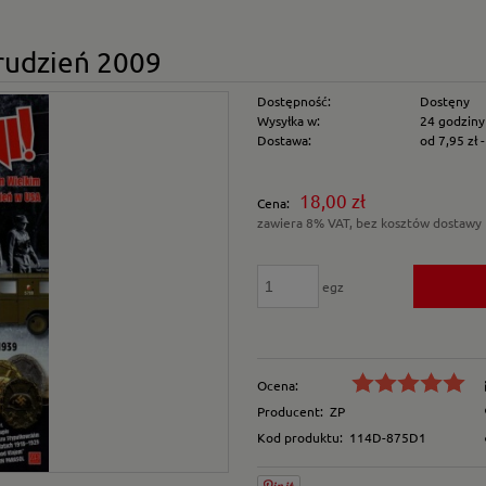
Grudzień 2009
Dostępność:
Dostęny
Wysyłka w:
24 godziny
Dostawa:
od 7,95 zł
Cena nie zawiera e
18,00 zł
Cena:
płatności
zawiera 8% VAT, bez kosztów dostawy
egz
Ocena:
Producent:
ZP
Kod produktu:
114D-875D1