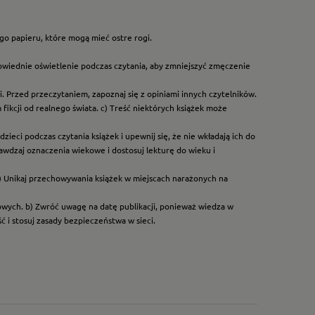
go papieru, które mogą mieć ostre rogi.
owiednie oświetlenie podczas czytania, aby zmniejszyć zmęczenie
. Przed przeczytaniem, zapoznaj się z opiniami innych czytelników.
ikcji od realnego świata. c) Treść niektórych książek może
ieci podczas czytania książek i upewnij się, że nie wkładają ich do
rawdzaj oznaczenia wiekowe i dostosuj lekturę do wieku i
) Unikaj przechowywania książek w miejscach narażonych na
dowych. b) Zwróć uwagę na datę publikacji, ponieważ wiedza w
 i stosuj zasady bezpieczeństwa w sieci.