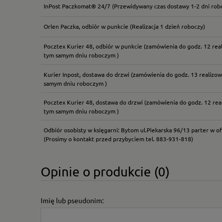
InPost Paczkomat® 24/7
(Przewidywany czas dostawy 1-2 dni rob
Cena nie zawiera ewentual
płatności
Orlen Paczka, odbiór w punkcie
(Realizacja 1 dzień roboczy)
Pocztex Kurier 48, odbiór w punkcie
(zamówienia do godz. 12 rea
tym samym dniu roboczym )
Kurier Inpost, dostawa do drzwi
(zamówienia do godz. 13 realizow
samym dniu roboczym )
Pocztex Kurier 48, dostawa do drzwi
(zamówienia do godz. 12 rea
tym samym dniu roboczym )
Odbiór osobisty w księgarni: Bytom ul.Piekarska 96/13 parter w of
(Prosimy o kontakt przed przybyciem tel. 883-931-818)
Opinie o produkcie (0)
Imię lub pseudonim: