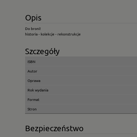
Opis
Do broni!
historia - kolekcje - rekonstrukcje
Szczegóły
ISBN
Autor
Oprawa
Rok wydania
Format
Stron
Bezpieczeństwo