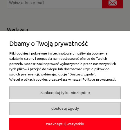
Wydawca
Wybierz producenta
Dbamy o Twoją prywatność
Pliki cookies i pokrewne im technologie umożliwiają poprawne
działanie strony i pomagają nam dostosować ofertę do Twoich
potrzeb. Możesz zaakceptować wykorzystanie przez nas wszystkich
Moje konto
tych plików i przejść do sklepu lub dostosować użycie plików do
swoich preferencji, wybierając opcję "Dostosuj zgody".
Więcej o plikach cookies przeczytasz w naszej Polityce prywatności.
Płatności i dostawa
zaakceptuj tylko niezbędne
Pomoc
dostosuj zgody
O firmie
zaakceptuj wszystkie