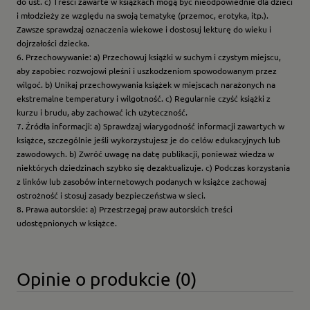
do ust. c) Treści zawarte w książkach mogą być nieodpowiednie dla dzieci
i młodzieży ze względu na swoją tematykę (przemoc, erotyka, itp.).
Zawsze sprawdzaj oznaczenia wiekowe i dostosuj lekturę do wieku i
dojrzałości dziecka.
6. Przechowywanie: a) Przechowuj książki w suchym i czystym miejscu,
aby zapobiec rozwojowi pleśni i uszkodzeniom spowodowanym przez
wilgoć. b) Unikaj przechowywania książek w miejscach narażonych na
ekstremalne temperatury i wilgotność. c) Regularnie czyść książki z
kurzu i brudu, aby zachować ich użyteczność.
7. Źródła informacji: a) Sprawdzaj wiarygodność informacji zawartych w
książce, szczególnie jeśli wykorzystujesz je do celów edukacyjnych lub
zawodowych. b) Zwróć uwagę na datę publikacji, ponieważ wiedza w
niektórych dziedzinach szybko się dezaktualizuje. c) Podczas korzystania
z linków lub zasobów internetowych podanych w książce zachowaj
ostrożność i stosuj zasady bezpieczeństwa w sieci.
8. Prawa autorskie: a) Przestrzegaj praw autorskich treści
udostępnionych w książce.
Opinie o produkcie (0)