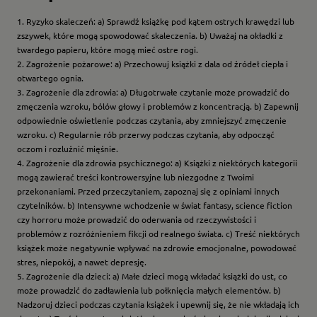
1. Ryzyko skaleczeń: a) Sprawdź książkę pod kątem ostrych krawędzi lub
zszywek, które mogą spowodować skaleczenia. b) Uważaj na okładki z
twardego papieru, które mogą mieć ostre rogi.
2. Zagrożenie pożarowe: a) Przechowuj książki z dala od źródeł ciepła i
otwartego ognia.
3. Zagrożenie dla zdrowia: a) Długotrwałe czytanie może prowadzić do
zmęczenia wzroku, bólów głowy i problemów z koncentracją. b) Zapewnij
odpowiednie oświetlenie podczas czytania, aby zmniejszyć zmęczenie
wzroku. c) Regularnie rób przerwy podczas czytania, aby odpocząć
oczom i rozluźnić mięśnie.
4. Zagrożenie dla zdrowia psychicznego: a) Książki z niektórych kategorii
mogą zawierać treści kontrowersyjne lub niezgodne z Twoimi
przekonaniami. Przed przeczytaniem, zapoznaj się z opiniami innych
czytelników. b) Intensywne wchodzenie w świat fantasy, science fiction
czy horroru może prowadzić do oderwania od rzeczywistości i
problemów z rozróżnieniem fikcji od realnego świata. c) Treść niektórych
książek może negatywnie wpływać na zdrowie emocjonalne, powodować
stres, niepokój, a nawet depresję.
5. Zagrożenie dla dzieci: a) Małe dzieci mogą wkładać książki do ust, co
może prowadzić do zadławienia lub połknięcia małych elementów. b)
Nadzoruj dzieci podczas czytania książek i upewnij się, że nie wkładają ich