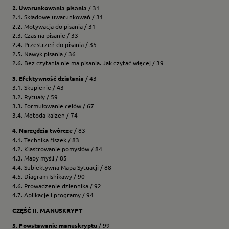
2. Uwarunkowania pisania
/ 31
2.1. Składowe uwarunkowań / 31
2.2. Motywacja do pisania / 31
2.3. Czas na pisanie / 33
2.4. Przestrzeń do pisania / 35
2.5. Nawyk pisania / 36
2.6. Bez czytania nie ma pisania. Jak czytać więcej / 39
3. Efektywność działania
/ 43
3.1. Skupienie / 43
3.2. Rytuały / 59
3.3. Formułowanie celów / 67
3.4. Metoda kaizen / 74
4. Narzędzia twórcze
/ 83
4.1. Technika fiszek / 83
4.2. Klastrowanie pomysłów / 84
4.3. Mapy myśli / 85
4.4. Subiektywna Mapa Sytuacji / 88
4.5. Diagram Ishikawy / 90
4.6. Prowadzenie dziennika / 92
4.7. Aplikacje i programy / 94
CZĘŚĆ II. MANUSKRYPT
5. Powstawanie manuskryptu
/ 99