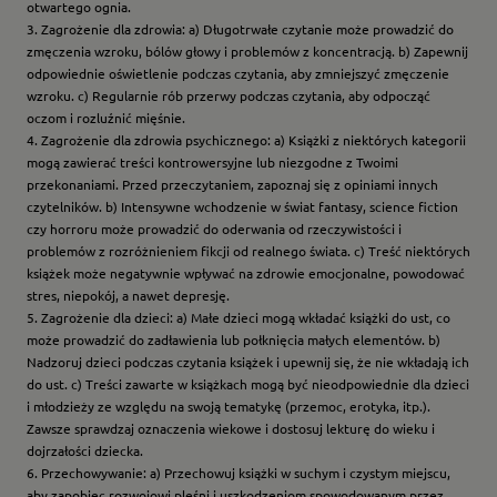
otwartego ognia.
3. Zagrożenie dla zdrowia: a) Długotrwałe czytanie może prowadzić do
zmęczenia wzroku, bólów głowy i problemów z koncentracją. b) Zapewnij
odpowiednie oświetlenie podczas czytania, aby zmniejszyć zmęczenie
wzroku. c) Regularnie rób przerwy podczas czytania, aby odpocząć
oczom i rozluźnić mięśnie.
4. Zagrożenie dla zdrowia psychicznego: a) Książki z niektórych kategorii
mogą zawierać treści kontrowersyjne lub niezgodne z Twoimi
przekonaniami. Przed przeczytaniem, zapoznaj się z opiniami innych
czytelników. b) Intensywne wchodzenie w świat fantasy, science fiction
czy horroru może prowadzić do oderwania od rzeczywistości i
problemów z rozróżnieniem fikcji od realnego świata. c) Treść niektórych
książek może negatywnie wpływać na zdrowie emocjonalne, powodować
stres, niepokój, a nawet depresję.
5. Zagrożenie dla dzieci: a) Małe dzieci mogą wkładać książki do ust, co
może prowadzić do zadławienia lub połknięcia małych elementów. b)
Nadzoruj dzieci podczas czytania książek i upewnij się, że nie wkładają ich
do ust. c) Treści zawarte w książkach mogą być nieodpowiednie dla dzieci
i młodzieży ze względu na swoją tematykę (przemoc, erotyka, itp.).
Zawsze sprawdzaj oznaczenia wiekowe i dostosuj lekturę do wieku i
dojrzałości dziecka.
6. Przechowywanie: a) Przechowuj książki w suchym i czystym miejscu,
aby zapobiec rozwojowi pleśni i uszkodzeniom spowodowanym przez