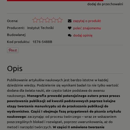
dodaj do przechowalni
Ocena:
zapytaj o produkt
Producent:
Instytut Techniki
poleć znajomemu
Budowlanej
dodaj opinię
Kod produktu:
1E76-5488B
Opis
Publikowanie artykułów naukowych jest bardzo istotne w każdej
dziedzinie wiedzy. Podzielenie się wynikami badań to nie tylko wartość
dodana dla świata nauki, ale często także podstawa do awansu
naukowego.
Monografia prowadzi potencjalnego autora przez proces
powstawania publikacji: od kwestii podstawowych poprzez kolejne
etapy tworzenia manuskryptu aż do przekazania publikacji do
wydawnictwa
.
Część I obejmuje fazę przygotowań do pisania artykułu
naukowego
: zaczynając od procesu twórczego – wraz ze wskazaniem
poszczególnych blokad i rozwiązań, poprzez uwarunkowania, aż do
metod i narzędzi twórczych.
W części II omówiono tworzenie