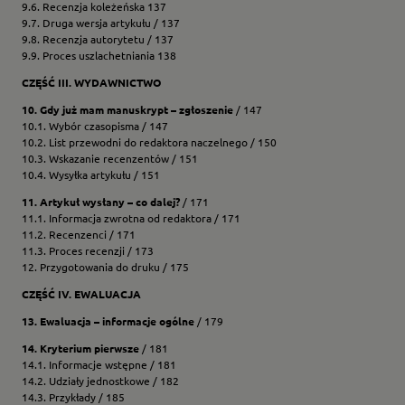
9.6. Recenzja koleżeńska 137
9.7. Druga wersja artykułu / 137
9.8. Recenzja autorytetu / 137
9.9. Proces uszlachetniania 138
CZĘŚĆ III. WYDAWNICTWO
10. Gdy już mam manuskrypt – zgłoszenie
/ 147
10.1. Wybór czasopisma / 147
10.2. List przewodni do redaktora naczelnego / 150
10.3. Wskazanie recenzentów / 151
10.4. Wysyłka artykułu / 151
11. Artykuł wysłany – co dalej?
/ 171
11.1. Informacja zwrotna od redaktora / 171
11.2. Recenzenci / 171
11.3. Proces recenzji / 173
12. Przygotowania do druku / 175
CZĘŚĆ IV. EWALUACJA
13. Ewaluacja – informacje ogólne
/ 179
14. Kryterium pierwsze
/ 181
14.1. Informacje wstępne / 181
14.2. Udziały jednostkowe / 182
14.3. Przykłady / 185