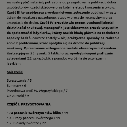
manuskryptu
: materiały potrzebne do przygotowania publikacji, dobór
współautorów, części składowe oraz kolejne etapy tworzenia artykułu.
Część III to współpraca z wydawnictwem
: zgłoszenie publikacji wraz z
listem do redaktora naczelnego, etapy w procesie recenzyjnym oraz
akceptacja do druku.
Część IV przedstawia proces ewaluacji jakości
działalności naukowej
.
Monografia jest skierowana przede wszystkim
do społeczności inżynierów, którzy nacisk kładą głównie na techniczne
aspekty badań.
Zawarte zostały w niej
praktyczne sposoby na radzenie
sobie z problemami, które spotyka się na drodze do publikacji
naukowej
.
Opracowanie wzbogacone zostało obszernym materiałem
ilustracyjnym
(93 rysunki, 5 tablic)
oraz wyodrębnionymi graficznie
zaleceniami
(22 wskazówki), a ponadto wyróżnia się przyjaznym
językiem.
Spis treści
Streszczenie / 5
Summary / 6
Przedmowa prof. W. Węgrzyńskiego / 7
Od Autorki / 9
CZĘŚĆ I. PRZYGOTOWANIA
1. O procesie twórczym słów kilka
/ 19
1.1. Etapy procesu twórczego / 19
1.2. Blokady twórcze / 22