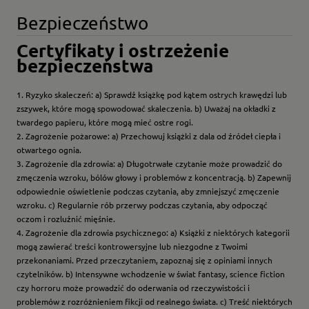
Bezpieczeństwo
Certyfikaty i ostrzeżenie
bezpieczeństwa
1. Ryzyko skaleczeń: a) Sprawdź książkę pod kątem ostrych krawędzi lub
zszywek, które mogą spowodować skaleczenia. b) Uważaj na okładki z
twardego papieru, które mogą mieć ostre rogi.
2. Zagrożenie pożarowe: a) Przechowuj książki z dala od źródeł ciepła i
otwartego ognia.
3. Zagrożenie dla zdrowia: a) Długotrwałe czytanie może prowadzić do
zmęczenia wzroku, bólów głowy i problemów z koncentracją. b) Zapewnij
odpowiednie oświetlenie podczas czytania, aby zmniejszyć zmęczenie
wzroku. c) Regularnie rób przerwy podczas czytania, aby odpocząć
oczom i rozluźnić mięśnie.
4. Zagrożenie dla zdrowia psychicznego: a) Książki z niektórych kategorii
mogą zawierać treści kontrowersyjne lub niezgodne z Twoimi
przekonaniami. Przed przeczytaniem, zapoznaj się z opiniami innych
czytelników. b) Intensywne wchodzenie w świat fantasy, science fiction
czy horroru może prowadzić do oderwania od rzeczywistości i
problemów z rozróżnieniem fikcji od realnego świata. c) Treść niektórych