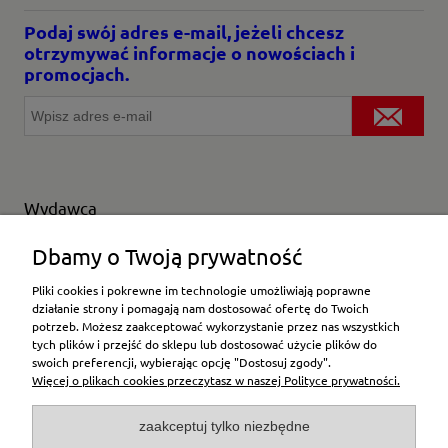
Podaj swój adres e-mail, jeżeli chcesz
otrzymywać informacje o nowościach i
promocjach.
Wydawca
Wybierz producenta
Dbamy o Twoją prywatność
Pliki cookies i pokrewne im technologie umożliwiają poprawne
działanie strony i pomagają nam dostosować ofertę do Twoich
potrzeb. Możesz zaakceptować wykorzystanie przez nas wszystkich
Moje konto
tych plików i przejść do sklepu lub dostosować użycie plików do
swoich preferencji, wybierając opcję "Dostosuj zgody".
Więcej o plikach cookies przeczytasz w naszej Polityce prywatności.
Płatności i dostawa
zaakceptuj tylko niezbędne
Pomoc