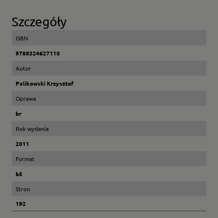
Szczegóły
ISBN
9788324627110
Autor
Palikowski Krzysztof
Oprawa
br
Rok wydania
2011
Format
b5
Stron
192