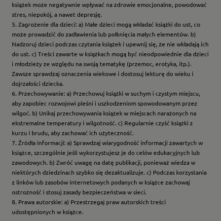
książek może negatywnie wpływać na zdrowie emocjonalne, powodować
stres, niepokój, a nawet depresję.
5. Zagrożenie dla dzieci: a) Małe dzieci mogą wkładać książki do ust, co
może prowadzić do zadławienia lub połknięcia małych elementów. b)
Nadzoruj dzieci podczas czytania książek i upewnij się, że nie wkładają ich
do ust. c) Treści zawarte w książkach mogą być nieodpowiednie dla dzieci
i młodzieży ze względu na swoją tematykę (przemoc, erotyka, itp.).
Zawsze sprawdzaj oznaczenia wiekowe i dostosuj lekturę do wieku i
dojrzałości dziecka.
6. Przechowywanie: a) Przechowuj książki w suchym i czystym miejscu,
aby zapobiec rozwojowi pleśni i uszkodzeniom spowodowanym przez
wilgoć. b) Unikaj przechowywania książek w miejscach narażonych na
ekstremalne temperatury i wilgotność. c) Regularnie czyść książki z
kurzu i brudu, aby zachować ich użyteczność.
7. Źródła informacji: a) Sprawdzaj wiarygodność informacji zawartych w
książce, szczególnie jeśli wykorzystujesz je do celów edukacyjnych lub
zawodowych. b) Zwróć uwagę na datę publikacji, ponieważ wiedza w
niektórych dziedzinach szybko się dezaktualizuje. c) Podczas korzystania
z linków lub zasobów internetowych podanych w książce zachowaj
ostrożność i stosuj zasady bezpieczeństwa w sieci.
8. Prawa autorskie: a) Przestrzegaj praw autorskich treści
udostępnionych w książce.