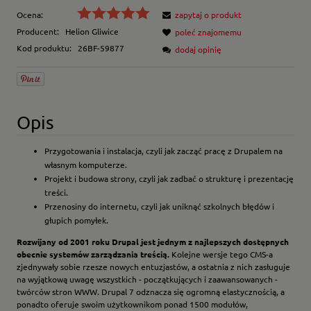
Ocena:
zapytaj o produkt
Producent:
Helion Gliwice
poleć znajomemu
Kod produktu:
26BF-59877
dodaj opinię
Opis
Przygotowania i instalacja, czyli jak zacząć pracę z Drupalem na
własnym komputerze.
Projekt i budowa strony, czyli jak zadbać o strukturę i prezentację
treści.
Przenosiny do internetu, czyli jak uniknąć szkolnych błędów i
głupich pomyłek.
Rozwijany od 2001 roku Drupal jest jednym z najlepszych dostępnych
obecnie systemów zarządzania treścią.
Kolejne wersje tego CMS-a
zjednywały sobie rzesze nowych entuzjastów, a ostatnia z nich zasługuje
na wyjątkową uwagę wszystkich - początkujących i zaawansowanych -
twórców stron WWW. Drupal 7 odznacza się ogromną elastycznością, a
ponadto oferuje swoim użytkownikom ponad 1500 modułów,