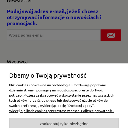
Podaj swój adres e-mail, jeżeli chcesz
otrzymywać informacje o nowościach i
promocjach.
Wydawca
Wybierz producenta
Dbamy o Twoją prywatność
Pliki cookies i pokrewne im technologie umożliwiają poprawne
działanie strony i pomagają nam dostosować ofertę do Twoich
potrzeb. Możesz zaakceptować wykorzystanie przez nas wszystkich
Moje konto
tych plików i przejść do sklepu lub dostosować użycie plików do
swoich preferencji, wybierając opcję "Dostosuj zgody".
Więcej o plikach cookies przeczytasz w naszej Polityce prywatności.
Płatności i dostawa
zaakceptuj tylko niezbędne
Pomoc