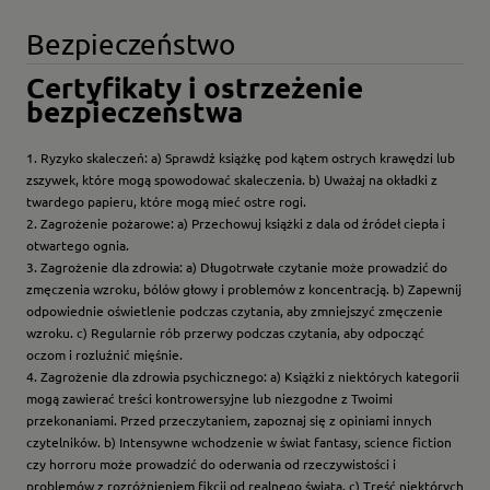
Bezpieczeństwo
Certyfikaty i ostrzeżenie
bezpieczeństwa
1. Ryzyko skaleczeń: a) Sprawdź książkę pod kątem ostrych krawędzi lub
zszywek, które mogą spowodować skaleczenia. b) Uważaj na okładki z
twardego papieru, które mogą mieć ostre rogi.
2. Zagrożenie pożarowe: a) Przechowuj książki z dala od źródeł ciepła i
otwartego ognia.
3. Zagrożenie dla zdrowia: a) Długotrwałe czytanie może prowadzić do
zmęczenia wzroku, bólów głowy i problemów z koncentracją. b) Zapewnij
odpowiednie oświetlenie podczas czytania, aby zmniejszyć zmęczenie
wzroku. c) Regularnie rób przerwy podczas czytania, aby odpocząć
oczom i rozluźnić mięśnie.
4. Zagrożenie dla zdrowia psychicznego: a) Książki z niektórych kategorii
mogą zawierać treści kontrowersyjne lub niezgodne z Twoimi
przekonaniami. Przed przeczytaniem, zapoznaj się z opiniami innych
czytelników. b) Intensywne wchodzenie w świat fantasy, science fiction
czy horroru może prowadzić do oderwania od rzeczywistości i
problemów z rozróżnieniem fikcji od realnego świata. c) Treść niektórych