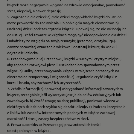
książek może negatywnie wpływać na zdrowie emocjonalne, powodować
stres, niepokój, a nawet depresję.
5. Zagrożenie dla dzieci: a) Małe dzieci mogą wkładać książki do ust, co
może prowadzić do zadławienia lub połknięcia małych elementów. b)
Nadzoruj dzieci podczas czytania książek i upewnij się, że nie wkładają ich
do ust. c) Treści zawarte w książkach mogą być nieodpowiednie dla dzieci
i młodzieży ze względu na swoją tematykę (przemoc, erotyka, itp.).
Zawsze sprawdzaj oznaczenia wiekowe i dostosuj lekturę do wieku i
dojrzałości dziecka.
6. Przechowywanie: a) Przechowuj książki w suchym i czystym miejscu,
aby zapobiec rozwojowi pleśni i uszkodzeniom spowodowanym przez
wilgoć. b) Unikaj przechowywania książek w miejscach narażonych na
ekstremalne temperatury i wilgotność. c) Regularnie czyść książki z
kurzu i brudu, aby zachować ich użyteczność.
7. Źródła informacji: a) Sprawdzaj wiarygodność informacji zawartych w
książce, szczególnie jeśli wykorzystujesz je do celów edukacyjnych lub
zawodowych. b) Zwróć uwagę na datę publikacji, ponieważ wiedza w
niektórych dziedzinach szybko się dezaktualizuje. c) Podczas korzystania
z linków lub zasobów internetowych podanych w książce zachowaj
ostrożność i stosuj zasady bezpieczeństwa w sieci.
8. Prawa autorskie: a) Przestrzegaj praw autorskich treści
udostępnionych w książce.