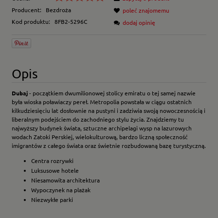
Producent:
Bezdroża
poleć znajomemu
Kod produktu:
8FB2-5296C
dodaj opinię
Opis
Dubaj
- początkiem dwumilionowej stolicy emiratu o tej samej nazwie
była wioska poławiaczy pereł. Metropolia powstała w ciągu ostatnich
kilkudziesięciu lat dosłownie na pustyni i zadziwia swoją nowoczesnością i
liberalnym podejściem do zachodniego stylu życia. Znajdziemy tu
najwyższy budynek świata, sztuczne archipelagi wysp na lazurowych
wodach Zatoki Perskiej, wielokulturową, bardzo liczną społeczność
imigrantów z całego świata oraz świetnie rozbudowaną bazę turystyczną.
Centra rozrywki
Luksusowe hotele
Niesamowita architektura
Wypoczynek na plażak
Niezwykłe parki