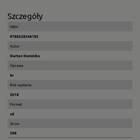
Szczegóły
ISBN
9788328346192
Autor
Durtan Dominika
Oprawa
br
Rok wydania
2018
Format
a5
Stron
208