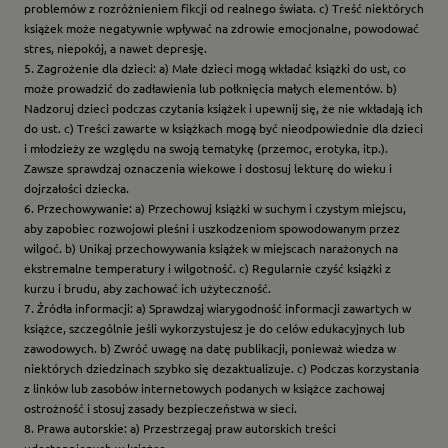
problemów z rozróżnieniem fikcji od realnego świata. c) Treść niektórych
książek może negatywnie wpływać na zdrowie emocjonalne, powodować
stres, niepokój, a nawet depresję.
5. Zagrożenie dla dzieci: a) Małe dzieci mogą wkładać książki do ust, co
może prowadzić do zadławienia lub połknięcia małych elementów. b)
Nadzoruj dzieci podczas czytania książek i upewnij się, że nie wkładają ich
do ust. c) Treści zawarte w książkach mogą być nieodpowiednie dla dzieci
i młodzieży ze względu na swoją tematykę (przemoc, erotyka, itp.).
Zawsze sprawdzaj oznaczenia wiekowe i dostosuj lekturę do wieku i
dojrzałości dziecka.
6. Przechowywanie: a) Przechowuj książki w suchym i czystym miejscu,
aby zapobiec rozwojowi pleśni i uszkodzeniom spowodowanym przez
wilgoć. b) Unikaj przechowywania książek w miejscach narażonych na
ekstremalne temperatury i wilgotność. c) Regularnie czyść książki z
kurzu i brudu, aby zachować ich użyteczność.
7. Źródła informacji: a) Sprawdzaj wiarygodność informacji zawartych w
książce, szczególnie jeśli wykorzystujesz je do celów edukacyjnych lub
zawodowych. b) Zwróć uwagę na datę publikacji, ponieważ wiedza w
niektórych dziedzinach szybko się dezaktualizuje. c) Podczas korzystania
z linków lub zasobów internetowych podanych w książce zachowaj
ostrożność i stosuj zasady bezpieczeństwa w sieci.
8. Prawa autorskie: a) Przestrzegaj praw autorskich treści