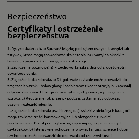
Bezpieczeństwo
Certyfikaty i ostrzeżenie
bezpieczeństwa
1. Ryzyko skaleczeń: a) Sprawdź książkę pod kątem ostrych krawędzi lub
zszywek, które mogą spowodować skaleczenia. b) Uważaj na okładki z
twardego papieru, które mogą mieć ostre rogi.
2. Zagrożenie pożarowe: a) Przechowuj książki z dala od źródeł ciepła i
otwartego ognia.
3. Zagrożenie dla zdrowia: a) Długotrwałe czytanie może prowadzić do
zmęczenia wzroku, bólów głowy i problemów z koncentracją. b) Zapewnij
odpowiednie oświetlenie podczas czytania, aby zmniejszyć zmęczenie
wzroku. c) Regularnie rób przerwy podczas czytania, aby odpocząć
oczom i rozluźnić mięśnie.
4. Zagrożenie dla zdrowia psychicznego: a) Książki z niektórych kategorii
mogą zawierać treści kontrowersyjne lub niezgodne z Twoimi
przekonaniami. Przed przeczytaniem, zapoznaj się z opiniami innych
czytelników. b) Intensywne wchodzenie w świat fantasy, science fiction
czy horroru może prowadzić do oderwania od rzeczywistości i