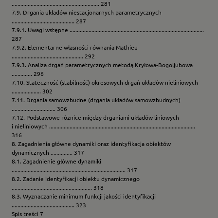
............................................................ 281
7.9. Drgania układów niestacjonarnych parametrycznych
........................................... 287
7.9.1. Uwagi wstępne ............................................................................................
287
7.9.2. Elementarne własności równania Mathieu
................................................. 292
7.9.3. Analiza drgań parametrycznych metodą Kryłowa-Bogoljubowa
.............. 296
7.10. Stateczność (stabilność) okresowych drgań układów nieliniowych
.................... 302
7.11. Drgania samowzbudne (drgania układów samowzbudnych)
.............................. 306
7.12. Podstawowe różnice między drganiami układów liniowych
i nieliniowych ....................................................................................................
316
8. Zagadnienia główne dynamiki oraz identyfikacja obiektów
dynamicznych ............... 317
8.1. Zagadnienie główne dynamiki
.............................................................................. 317
8.2. Zadanie identyfikacji obiektu dynamicznego
....................................................... 318
8.3. Wyznaczanie minimum funkcji jakości identyfikacji
........................................... 323
Spis treści 7