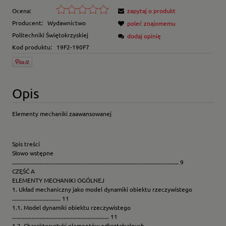
Ocena:
zapytaj o produkt
Producent:
Wydawnictwo
poleć znajomemu
Politechniki Świętokrzyskiej
dodaj opinię
Kod produktu:
19F2-190F7
Opis
Elementy mechaniki zaawansowanej
Spis treści
Słowo wstępne
.............................................................................................................. 9
CZĘŚĆ A
ELEMENTY MECHANIKI OGÓLNEJ
1. Układ mechaniczny jako model dynamiki obiektu rzeczywistego
................................ 11
1.1. Model dynamiki obiektu rzeczywistego
................................................................ 11
1.2. Charakterystyki elementów odkształcalnych