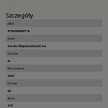
Szczegóły
ISBN
9788388906718
Autor
Koruba Zbigniew,Osiecki Jan
Oprawa
br
Rok wydania
2007
Format
b5
Stron
378