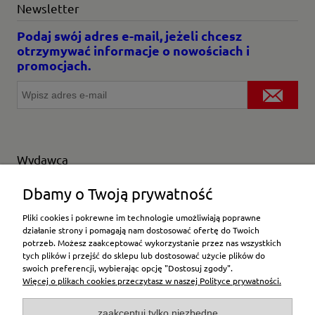
Newsletter
Podaj swój adres e-mail, jeżeli chcesz
otrzymywać informacje o nowościach i
promocjach.
Wydawca
Wybierz producenta
Dbamy o Twoją prywatność
Pliki cookies i pokrewne im technologie umożliwiają poprawne
działanie strony i pomagają nam dostosować ofertę do Twoich
potrzeb. Możesz zaakceptować wykorzystanie przez nas wszystkich
Moje konto
tych plików i przejść do sklepu lub dostosować użycie plików do
swoich preferencji, wybierając opcję "Dostosuj zgody".
Więcej o plikach cookies przeczytasz w naszej Polityce prywatności.
Płatności i dostawa
zaakceptuj tylko niezbędne