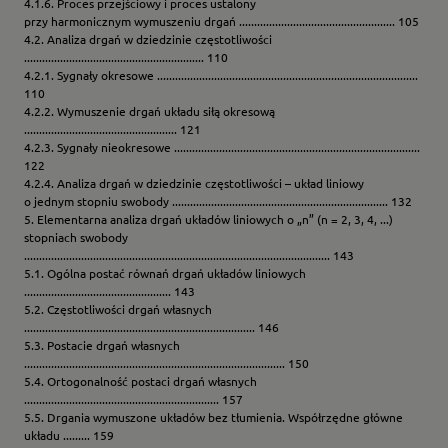
4.1.6. Proces przejściowy i proces ustalony
przy harmonicznym wymuszeniu drgań .................................................... 105
4.2. Analiza drgań w dziedzinie częstotliwości
............................................................ 110
4.2.1. Sygnały okresowe .......................................................................................
110
4.2.2. Wymuszenie drgań układu siłą okresową
................................................... 121
4.2.3. Sygnały nieokresowe ..................................................................................
122
4.2.4. Analiza drgań w dziedzinie częstotliwości – układ liniowy
o jednym stopniu swobody ........................................................................ 132
5. Elementarna analiza drgań układów liniowych o „n” (n = 2, 3, 4, ...)
stopniach swobody
...................................................................................................... 143
5.1. Ogólna postać równań drgań układów liniowych
................................................. 143
5.2. Częstotliwości drgań własnych
............................................................................. 146
5.3. Postacie drgań własnych
....................................................................................... 150
5.4. Ortogonalność postaci drgań własnych
................................................................. 157
5.5. Drgania wymuszone układów bez tłumienia. Współrzędne główne
układu ......... 159