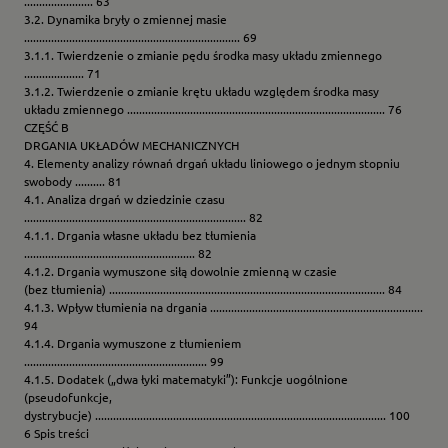
....................... 63
3.2. Dynamika bryły o zmiennej masie
........................................................................ 69
3.1.1. Twierdzenie o zmianie pędu środka masy układu zmiennego
.................... 71
3.1.2. Twierdzenie o zmianie krętu układu względem środka masy
układu zmiennego ...................................................................................... 76
CZĘŚĆ B
DRGANIA UKŁADÓW MECHANICZNYCH
4. Elementy analizy równań drgań układu liniowego o jednym stopniu
swobody .......... 81
4.1. Analiza drgań w dziedzinie czasu
.......................................................................... 82
4.1.1. Drgania własne układu bez tłumienia
......................................................... 82
4.1.2. Drgania wymuszone siłą dowolnie zmienną w czasie
(bez tłumienia) ............................................................................................ 84
4.1.3. Wpływ tłumienia na drgania .......................................................................
94
4.1.4. Drgania wymuszone z tłumieniem
............................................................. 99
4.1.5. Dodatek („dwa łyki matematyki”): Funkcje uogólnione
(pseudofunkcje,
dystrybucje) ................................................................................................. 100
6 Spis treści