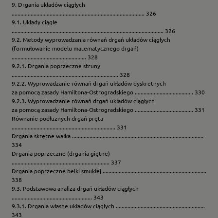
9. Drgania układów ciągłych
........................................................................................... 326
9.1. Układy ciągłe
........................................................................................................ 326
9.2. Metody wyprowadzania równań drgań układów ciągłych
(formułowanie modelu matematycznego drgań)
................................................... 328
9.2.1. Drgania poprzeczne struny
......................................................................... 328
9.2.2. Wyprowadzanie równań drgań układów dyskretnych
za pomocą zasady Hamiltona-Ostrogradskiego ........................................ 330
9.2.3. Wyprowadzanie równań drgań układów ciągłych
za pomocą zasady Hamiltona-Ostrogradskiego ........................................ 331
Równanie podłużnych drgań pręta
....................................................................... 331
Drgania skrętne wałka ..........................................................................................
334
Drgania poprzeczne (drgania giętne)
................................................................... 337
Drgania poprzeczne belki smukłej .......................................................................
338
9.3. Podstawowa analiza drgań układów ciągłych
....................................................... 343
9.3.1. Drgania własne układów ciągłych .............................................................
343