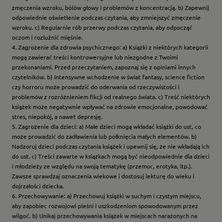
zmęczenia wzroku, bólów głowy i problemów z koncentracją. b) Zapewnij
odpowiednie oświetlenie podczas czytania, aby zmniejszyć zmęczenie
wzroku. c) Regularnie rób przerwy podczas czytania, aby odpocząć
oczom i rozluźnić mięśnie.
4. Zagrożenie dla zdrowia psychicznego: a) Książki z niektórych kategorii
mogą zawierać treści kontrowersyjne lub niezgodne z Twoimi
przekonaniami. Przed przeczytaniem, zapoznaj się z opiniami innych
czytelników. b) Intensywne wchodzenie w świat fantasy, science fiction
czy horroru może prowadzić do oderwania od rzeczywistości i
problemów z rozróżnieniem fikcji od realnego świata. c) Treść niektórych
książek może negatywnie wpływać na zdrowie emocjonalne, powodować
stres, niepokój, a nawet depresję.
5. Zagrożenie dla dzieci: a) Małe dzieci mogą wkładać książki do ust, co
może prowadzić do zadławienia lub połknięcia małych elementów. b)
Nadzoruj dzieci podczas czytania książek i upewnij się, że nie wkładają ich
do ust. c) Treści zawarte w książkach mogą być nieodpowiednie dla dzieci
i młodzieży ze względu na swoją tematykę (przemoc, erotyka, itp.).
Zawsze sprawdzaj oznaczenia wiekowe i dostosuj lekturę do wieku i
dojrzałości dziecka.
6. Przechowywanie: a) Przechowuj książki w suchym i czystym miejscu,
aby zapobiec rozwojowi pleśni i uszkodzeniom spowodowanym przez
wilgoć. b) Unikaj przechowywania książek w miejscach narażonych na