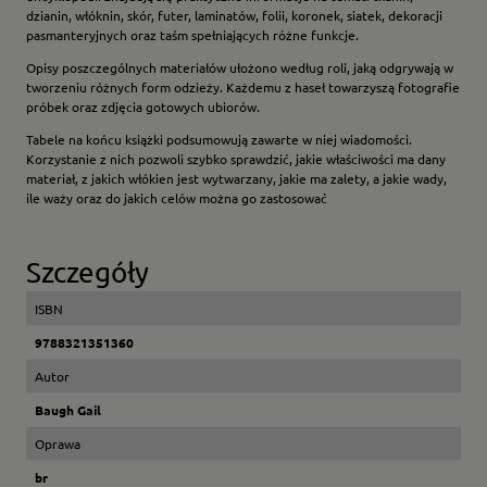
dzianin, włóknin, skór, futer, laminatów, folii, koronek, siatek, dekoracji
pasmanteryjnych oraz taśm spełniających różne funkcje.
Opisy poszczególnych materiałów ułożono według roli, jaką odgrywają w
tworzeniu różnych form odzieży. Każdemu z haseł towarzyszą fotografie
próbek oraz zdjęcia gotowych ubiorów.
Tabele na końcu książki podsumowują zawarte w niej wiadomości.
Korzystanie z nich pozwoli szybko sprawdzić, jakie właściwości ma dany
materiał, z jakich włókien jest wytwarzany, jakie ma zalety, a jakie wady,
ile waży oraz do jakich celów można go zastosować
Szczegóły
ISBN
9788321351360
Autor
Baugh Gail
Oprawa
br