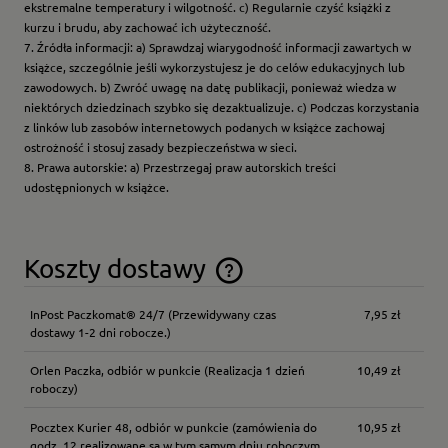
ekstremalne temperatury i wilgotność. c) Regularnie czyść książki z
kurzu i brudu, aby zachować ich użyteczność.
7. Źródła informacji: a) Sprawdzaj wiarygodność informacji zawartych w
książce, szczególnie jeśli wykorzystujesz je do celów edukacyjnych lub
zawodowych. b) Zwróć uwagę na datę publikacji, ponieważ wiedza w
niektórych dziedzinach szybko się dezaktualizuje. c) Podczas korzystania
z linków lub zasobów internetowych podanych w książce zachowaj
ostrożność i stosuj zasady bezpieczeństwa w sieci.
8. Prawa autorskie: a) Przestrzegaj praw autorskich treści
udostępnionych w książce.
Koszty dostawy
Cena nie zawiera ewentualnych kosztów płatności
InPost Paczkomat® 24/7
(Przewidywany czas
7,95 zł
dostawy 1-2 dni robocze.)
Orlen Paczka, odbiór w punkcie
(Realizacja 1 dzień
10,49 zł
roboczy)
Pocztex Kurier 48, odbiór w punkcie
(zamówienia do
10,95 zł
godz. 12 realizowane są w tym samym dniu roboczym