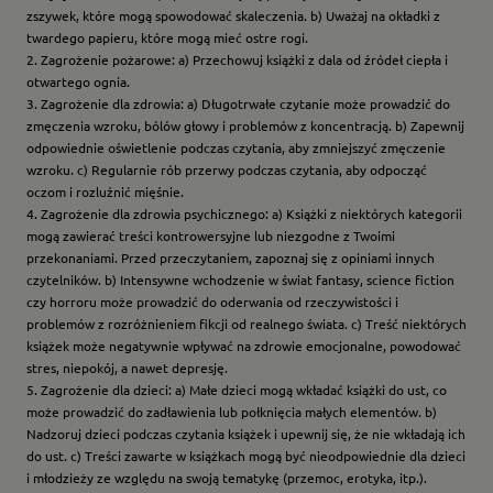
zszywek, które mogą spowodować skaleczenia. b) Uważaj na okładki z
twardego papieru, które mogą mieć ostre rogi.
2. Zagrożenie pożarowe: a) Przechowuj książki z dala od źródeł ciepła i
otwartego ognia.
3. Zagrożenie dla zdrowia: a) Długotrwałe czytanie może prowadzić do
zmęczenia wzroku, bólów głowy i problemów z koncentracją. b) Zapewnij
odpowiednie oświetlenie podczas czytania, aby zmniejszyć zmęczenie
wzroku. c) Regularnie rób przerwy podczas czytania, aby odpocząć
oczom i rozluźnić mięśnie.
4. Zagrożenie dla zdrowia psychicznego: a) Książki z niektórych kategorii
mogą zawierać treści kontrowersyjne lub niezgodne z Twoimi
przekonaniami. Przed przeczytaniem, zapoznaj się z opiniami innych
czytelników. b) Intensywne wchodzenie w świat fantasy, science fiction
czy horroru może prowadzić do oderwania od rzeczywistości i
problemów z rozróżnieniem fikcji od realnego świata. c) Treść niektórych
książek może negatywnie wpływać na zdrowie emocjonalne, powodować
stres, niepokój, a nawet depresję.
5. Zagrożenie dla dzieci: a) Małe dzieci mogą wkładać książki do ust, co
może prowadzić do zadławienia lub połknięcia małych elementów. b)
Nadzoruj dzieci podczas czytania książek i upewnij się, że nie wkładają ich
do ust. c) Treści zawarte w książkach mogą być nieodpowiednie dla dzieci
i młodzieży ze względu na swoją tematykę (przemoc, erotyka, itp.).