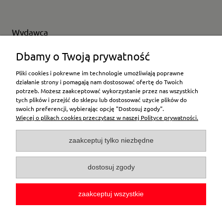
Wydawca
Wybierz producenta
Dbamy o Twoją prywatność
Pliki cookies i pokrewne im technologie umożliwiają poprawne
działanie strony i pomagają nam dostosować ofertę do Twoich
potrzeb. Możesz zaakceptować wykorzystanie przez nas wszystkich
Moje konto
tych plików i przejść do sklepu lub dostosować użycie plików do
swoich preferencji, wybierając opcję "Dostosuj zgody".
Więcej o plikach cookies przeczytasz w naszej Polityce prywatności.
Płatności i dostawa
zaakceptuj tylko niezbędne
Pomoc
dostosuj zgody
O firmie
zaakceptuj wszystkie