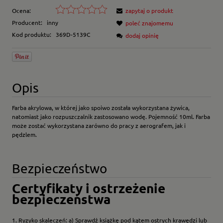
Ocena:
zapytaj o produkt
Producent:
inny
poleć znajomemu
Kod produktu:
369D-5139C
dodaj opinię
Opis
Farba akrylowa, w której jako spoiwo została wykorzystana żywica,
natomiast jako rozpuszczalnik zastosowano wodę. Pojemność 10ml. Farba
może zostać wykorzystana zarówno do pracy z aerografem, jak i
pędzlem.
Bezpieczeństwo
Certyfikaty i ostrzeżenie
bezpieczeństwa
1. Ryzyko skaleczeń: a) Sprawdź książkę pod kątem ostrych krawędzi lub