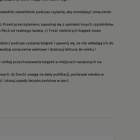
owiednie oświetlenie podczas czytania, aby zmniejszyć zmęczenie
. Przed przeczytaniem, zapoznaj się z opiniami innych czytelników.
ikcji od realnego świata. c) Treść niektórych książek może
ieci podczas czytania książek i upewnij się, że nie wkładają ich do
rawdzaj oznaczenia wiekowe i dostosuj lekturę do wieku i
) Unikaj przechowywania książek w miejscach narażonych na
dowych. b) Zwróć uwagę na datę publikacji, ponieważ wiedza w
 i stosuj zasady bezpieczeństwa w sieci.