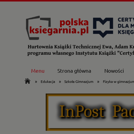
Menu
Strona główna
Nowości
»
»
»
Edukacja
Szkoła Gimnazjum
Fizyka w gimnazjum