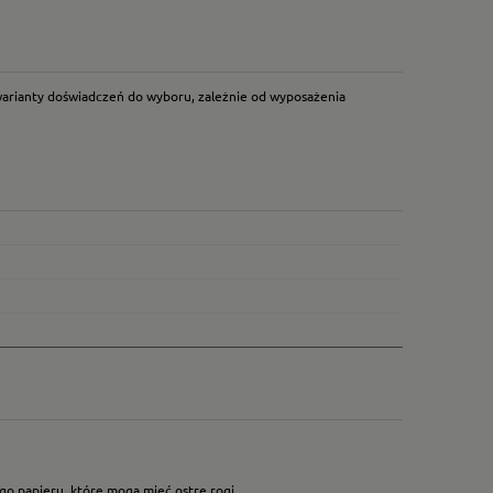
arianty doświadczeń do wyboru, zależnie od wyposażenia
go papieru, które mogą mieć ostre rogi.