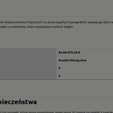
nie eksperymentów fizycznych ( w poszczególnych paragrafach występują różne w
zadań z problemów, które występują w tekście książki.
83-86-075-29-5
Sawicki Mieczysław
0
0
zpieczeństwa
i lub zszywek, które mogą spowodować skaleczenia. b) Uważaj na okładki z twarde