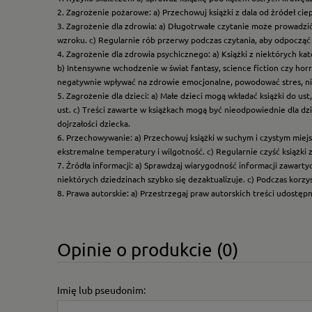
2. Zagrożenie pożarowe: a) Przechowuj książki z dala od źródeł ciep
3. Zagrożenie dla zdrowia: a) Długotrwałe czytanie może prowadzi
wzroku. c) Regularnie rób przerwy podczas czytania, aby odpocząć 
4. Zagrożenie dla zdrowia psychicznego: a) Książki z niektórych k
b) Intensywne wchodzenie w świat fantasy, science fiction czy hor
negatywnie wpływać na zdrowie emocjonalne, powodować stres, ni
5. Zagrożenie dla dzieci: a) Małe dzieci mogą wkładać książki do us
ust. c) Treści zawarte w książkach mogą być nieodpowiednie dla dzi
dojrzałości dziecka.
6. Przechowywanie: a) Przechowuj książki w suchym i czystym miej
ekstremalne temperatury i wilgotność. c) Regularnie czyść książki 
7. Źródła informacji: a) Sprawdzaj wiarygodność informacji zawart
niektórych dziedzinach szybko się dezaktualizuje. c) Podczas korz
8. Prawa autorskie: a) Przestrzegaj praw autorskich treści udostęp
Opinie o produkcie (0)
Imię lub pseudonim: