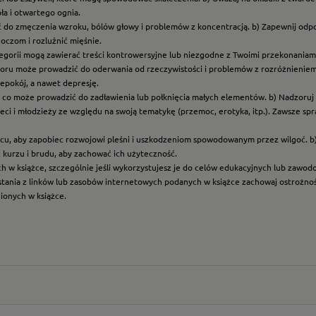
ła i otwartego ognia.
ć do zmęczenia wzroku, bólów głowy i problemów z koncentracją. b) Zapewnij odp
oczom i rozluźnić mięśnie.
ategorii mogą zawierać treści kontrowersyjne lub niezgodne z Twoimi przekonaniami
roru może prowadzić do oderwania od rzeczywistości i problemów z rozróżnieniem f
epokój, a nawet depresję.
t, co może prowadzić do zadławienia lub połknięcia małych elementów. b) Nadzoruj dz
eci i młodzieży ze względu na swoją tematykę (przemoc, erotyka, itp.). Zawsze sp
scu, aby zapobiec rozwojowi pleśni i uszkodzeniom spowodowanym przez wilgoć. b
z kurzu i brudu, aby zachować ich użyteczność.
ych w książce, szczególnie jeśli wykorzystujesz je do celów edukacyjnych lub zawo
ystania z linków lub zasobów internetowych podanych w książce zachowaj ostrożność
nionych w książce.