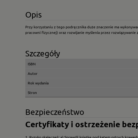
Opis
Przy korzystaniu z tego podręcznika duże znaczenie ma wykonywa
pracowni fizycznej) oraz rozwijanie myślenia przez rozwiązywanie 
Szczegóły
ISBN
Autor
Rok wydania
Stron
Bezpieczeństwo
Certyfikaty i ostrzeżenie be
1. Ryzyko skaleczeń: a) Sprawdź książkę pod kątem ostrych krawędz