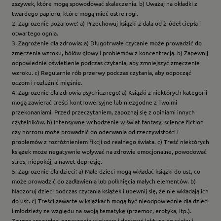
zszywek, które mogą spowodować skaleczenia. b) Uważaj na okładki z
twardego papieru, które mogą mieć ostre rogi.
2. Zagrożenie pożarowe: a) Przechowuj książki z dala od źródeł ciepła i
otwartego ognia.
3. Zagrożenie dla zdrowia: a) Długotrwałe czytanie może prowadzić do
zmęczenia wzroku, bólów głowy i problemów z koncentracją. b) Zapewnij
odpowiednie oświetlenie podczas czytania, aby zmniejszyć zmęczenie
wzroku. c) Regularnie rób przerwy podczas czytania, aby odpocząć
oczom i rozluźnić mięśnie.
4. Zagrożenie dla zdrowia psychicznego: a) Książki z niektórych kategorii
mogą zawierać treści kontrowersyjne lub niezgodne z Twoimi
przekonaniami. Przed przeczytaniem, zapoznaj się z opiniami innych
czytelników. b) Intensywne wchodzenie w świat fantasy, science fiction
czy horroru może prowadzić do oderwania od rzeczywistości i
problemów z rozróżnieniem fikcji od realnego świata. c) Treść niektórych
książek może negatywnie wpływać na zdrowie emocjonalne, powodować
stres, niepokój, a nawet depresję.
5. Zagrożenie dla dzieci: a) Małe dzieci mogą wkładać książki do ust, co
może prowadzić do zadławienia lub połknięcia małych elementów. b)
Nadzoruj dzieci podczas czytania książek i upewnij się, że nie wkładają ich
do ust. c) Treści zawarte w książkach mogą być nieodpowiednie dla dzieci
i młodzieży ze względu na swoją tematykę (przemoc, erotyka, itp.).
Zawsze sprawdzaj oznaczenia wiekowe i dostosuj lekturę do wieku i