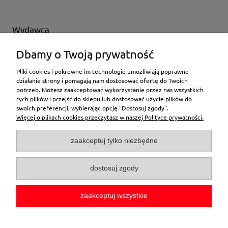
Wydawca
Wybierz producenta
Dbamy o Twoją prywatność
Pliki cookies i pokrewne im technologie umożliwiają poprawne
działanie strony i pomagają nam dostosować ofertę do Twoich
potrzeb. Możesz zaakceptować wykorzystanie przez nas wszystkich
Moje konto
tych plików i przejść do sklepu lub dostosować użycie plików do
swoich preferencji, wybierając opcję "Dostosuj zgody".
Więcej o plikach cookies przeczytasz w naszej Polityce prywatności.
Płatności i dostawa
zaakceptuj tylko niezbędne
Pomoc
dostosuj zgody
O firmie
zaakceptuj wszystkie